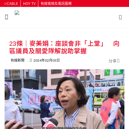
i-CABLE
HOY TV
有線寬頻及電訊服務
23條｜麥美娟：座談會非「上堂」 向
區議員及關愛隊解說助掌握
有線新聞
2024年02月03日
分享