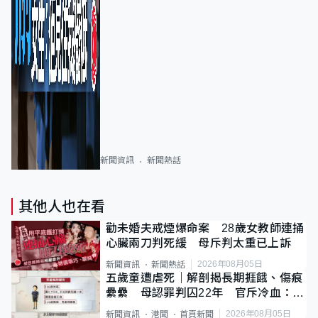
新聞資訊
新聞熱話
其他人也在看
勸未婚夫戒煙爆命案 28歲女教師連捅
心臟兩刀判死緩 母斥判太重已上訴
2026年08月05日
新聞資訊
新聞熱話
五歲童遭虐死｜解剖揭長期捱餓、傷痕
纍纍 母認罪判囚22年 官斥冷血：同
類案最惡劣
2026年08月05日
新聞資訊
港聞
首頁新聞