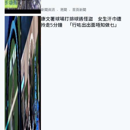
新聞資訊
港聞
首頁新聞
康文署球場打排球遇怪盜 女生汗巾遭
拎走5分鐘 「行咗出出面唔知做乜」