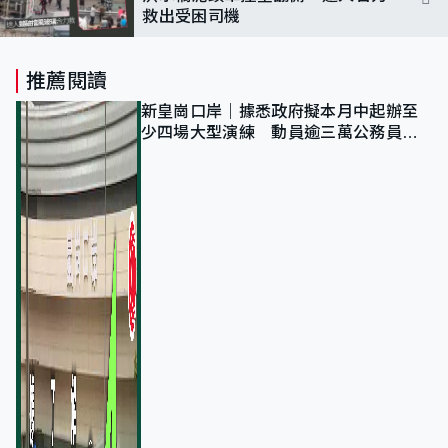
救出受困司機
推薦閱讀
新皇崗口岸｜據悉政府擬本月中起辦至
少四場大型演練 動員逾三萬公務員人
次測試