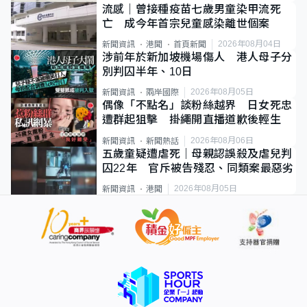
流感｜曾接種疫苗七歲男童染甲流死
亡 成今年首宗兒童感染離世個案
2026年08月04日
新聞資訊
港聞
首頁新聞
涉前年於新加坡機場傷人 港人母子分
別判囚半年、10日
2026年08月05日
新聞資訊
兩岸國際
偶像「不點名」談粉絲越界 日女死忠
遭群起狙擊 掛繩開直播道歉後輕生
2026年08月06日
新聞資訊
新聞熱話
五歲童疑遭虐死｜母親認誤殺及虐兒判
囚22年 官斥被告殘忍、同類案最惡劣
2026年08月05日
新聞資訊
港聞