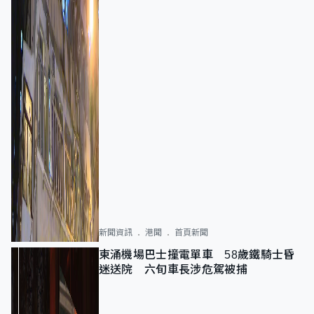
新聞資訊
港聞
首頁新聞
東涌機場巴士撞電單車 58歲鐵騎士昏
迷送院 六旬車長涉危駕被捕