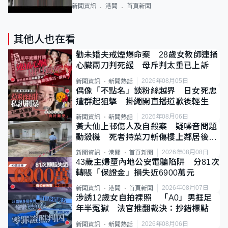
新聞資訊
港聞
首頁新聞
其他人也在看
勸未婚夫戒煙爆命案 28歲女教師連捅
心臟兩刀判死緩 母斥判太重已上訴
2026年08月05日
新聞資訊
新聞熱話
偶像「不點名」談粉絲越界 日女死忠
遭群起狙擊 掛繩開直播道歉後輕生
2026年08月06日
新聞資訊
新聞熱話
黃大仙上邨傷人及自殺案 疑噪音問題
動殺機 死者持菜刀斬傷樓上鄰居後墮
斃
2026年08月08日
新聞資訊
港聞
首頁新聞
43歲主婦墮內地公安電騙陷阱 分81次
轉賬「保證金」損失近6900萬元
2026年08月07日
新聞資訊
港聞
首頁新聞
涉誘12歲女自拍祼照 「A0」男捱足
年半冤獄 法官推翻裁決：抄錯標點
2026年08月06日
新聞資訊
新聞熱話