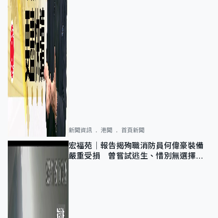
新聞資訊
港聞
首頁新聞
宏福苑｜報告揭殉職消防員何偉豪裝備
嚴重受損 曾嘗試逃生、惜別無選擇下
棄裝備墮樓