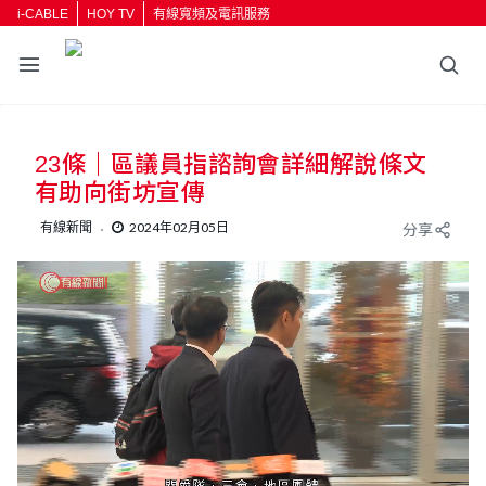
i-CABLE
HOY TV
有線寬頻及電訊服務
23條｜區議員指諮詢會詳細解說條文
有助向街坊宣傳
有線新聞
2024年02月05日
分享