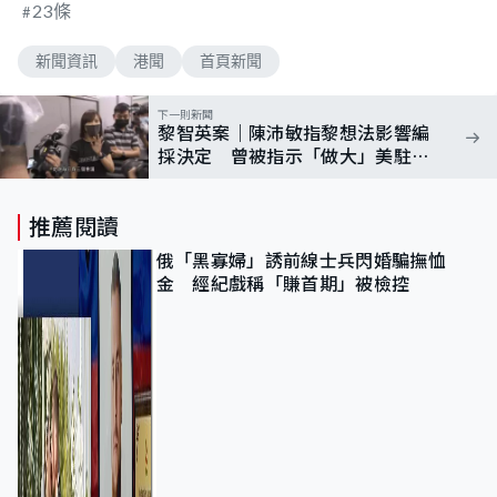
23條
新聞資訊
港聞
首頁新聞
下一則新聞
黎智英案｜陳沛敏指黎想法影響編
採決定 曾被指示「做大」美駐港
總領事演說
推薦閱讀
俄「黑寡婦」誘前線士兵閃婚騙撫恤
金 經紀戲稱「賺首期」被檢控