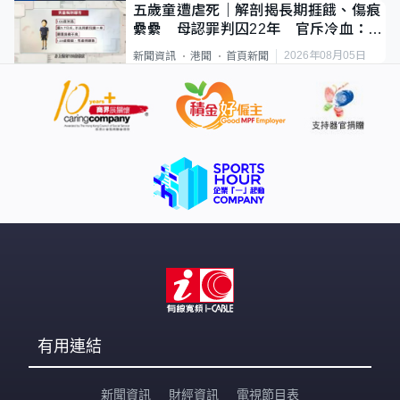
五歲童遭虐死｜解剖揭長期捱餓、傷痕
纍纍 母認罪判囚22年 官斥冷血：同
類案最惡劣
2026年08月05日
新聞資訊
港聞
首頁新聞
有用連結
新聞資訊
財經資訊
電視節目表