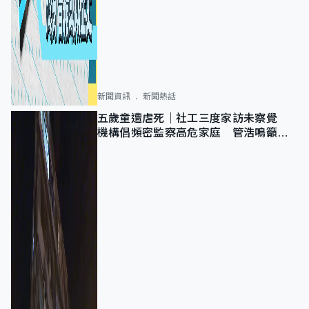
新聞資訊
新聞熱話
五歲童遭虐死｜社工三度家訪未察覺
機構倡頻密監察高危家庭 管浩鳴籲加
強跨部門協作