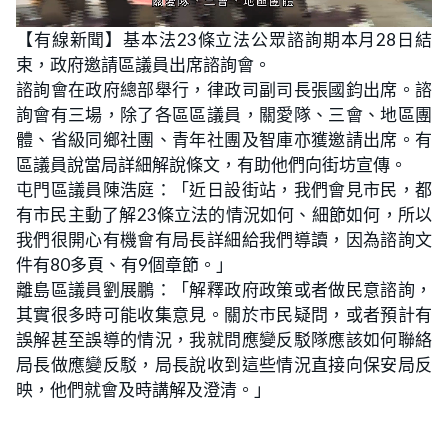
L
U
o
n
【有線新聞】基本法23條立法公眾諮詢期本月28日結
a
m
d
u
束，政府邀請區議員出席諮詢會。
e
t
d
e
:
諮詢會在政府總部舉行，律政司副司長張國鈞出席。諮
3
1
詢會有三場，除了各區區議員，關愛隊、三會、地區團
.
7
體、省級同鄉社團、青年社團及智庫亦獲邀請出席。有
6
%
區議員說當局詳細解說條文，有助他們向街坊宣傳。
屯門區議員陳浩庭：「近日設街站，我們會見市民，都
有市民主動了解23條立法的情況如何、細節如何，所以
我們很開心有機會有局長詳細給我們導讀，因為諮詢文
件有80多頁、有9個章節。」
離島區議員劉展鵬：「解釋政府政策或者做民意諮詢，
其實很多時可能收集意見。關於市民疑問，或者預計有
誤解甚至誤導的情況，我就問應變反駁隊應該如何聯絡
局長做應變反駁，局長說收到這些情況直接向保安局反
映，他們就會及時講解及澄清。」