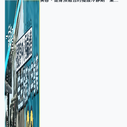
美容、健身預繳合約擬設冷靜期 業界
憂退款計法對商戶不公