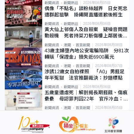
2026年08月05日
新聞資訊
新聞熱話
偶像「不點名」談粉絲越界 日女死忠
遭群起狙擊 掛繩開直播道歉後輕生
2026年08月06日
新聞資訊
新聞熱話
黃大仙上邨傷人及自殺案 疑噪音問題
動殺機 死者持菜刀斬傷樓上鄰居後墮
斃
2026年08月08日
新聞資訊
港聞
首頁新聞
43歲主婦墮內地公安電騙陷阱 分81次
轉賬「保證金」損失近6900萬元
2026年08月07日
新聞資訊
港聞
首頁新聞
涉誘12歲女自拍祼照 「A0」男捱足
年半冤獄 法官推翻裁決：抄錯標點
2026年08月06日
新聞資訊
新聞熱話
五歲童遭虐死｜解剖揭長期捱餓、傷痕
纍纍 母認罪判囚22年 官斥冷血：同
類案最惡劣
2026年08月05日
新聞資訊
港聞
首頁新聞