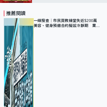
起維港兩岸分階段封路
推薦閱讀
一線搜查｜市民買教練堂失近$200萬
美容、健身預繳合約擬設冷靜期 業界
憂退款計法對商戶不公