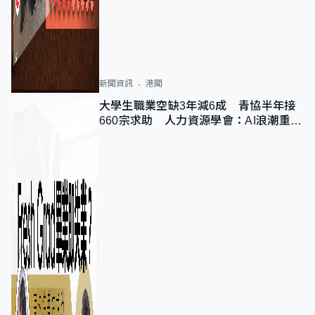
新聞資訊
港聞
大學生職業空缺3年減6成 青協半年接
660宗求助 人力資源學會：AI浪潮重整
職位需求