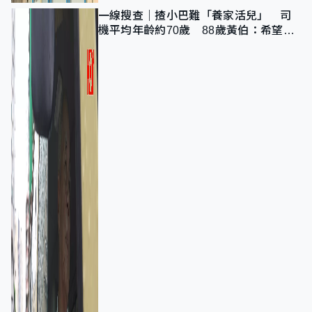
一線搜查｜揸小巴難「養家活兒」 司
機平均年齡約70歲 88歲黃伯：希望一
直揸落去