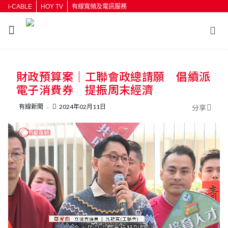
i-CABLE
HOY TV
有線寬頻及電訊服務
返回
財政預算案｜工聯會政總請願 倡續派
按輸入鍵開始搜尋
電子消費券 提振周末經濟
有線新聞
2024年02月11日
分享