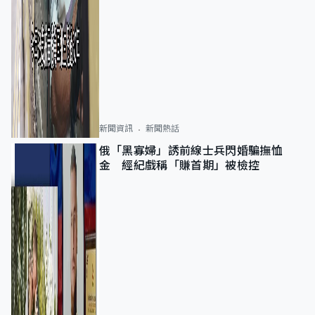
新聞資訊
新聞熱話
俄「黑寡婦」誘前線士兵閃婚騙撫恤
金 經紀戲稱「賺首期」被檢控