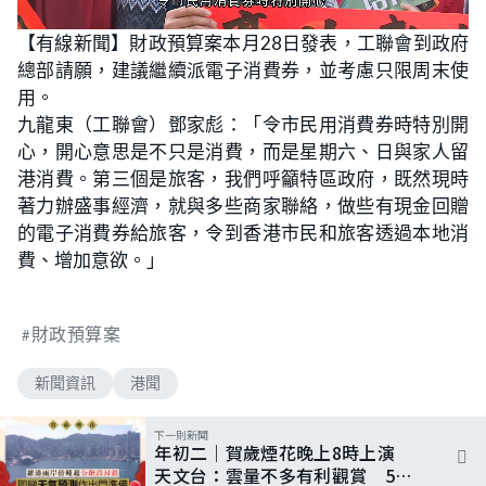
L
U
o
n
【有線新聞】財政預算案本月28日發表，工聯會到政府
a
m
d
u
總部請願，建議繼續派電子消費券，並考慮只限周末使
e
t
d
e
:
用。
5
4
九龍東（工聯會）鄧家彪：「令市民用消費券時特別開
.
0
心，開心意思是不只是消費，而是星期六、日與家人留
0
%
港消費。第三個是旅客，我們呼籲特區政府，既然現時
著力辦盛事經濟，就與多些商家聯絡，做些有現金回贈
的電子消費券給旅客，令到香港市民和旅客透過本地消
費、增加意欲。」
財政預算案
新聞資訊
港聞
下一則新聞
年初二｜賀歲煙花晚上8時上演
天文台：雲量不多有利觀賞 5時