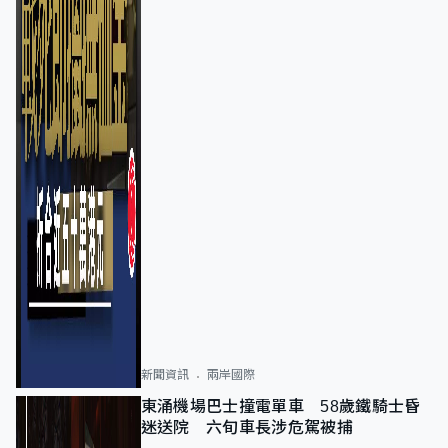
新聞資訊
兩岸國際
東涌機場巴士撞電單車 58歲鐵騎士昏
迷送院 六旬車長涉危駕被捕