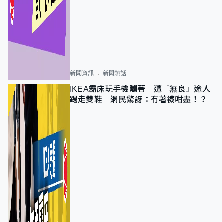
新聞資訊
新聞熱話
IKEA霸床玩手機瞓著 遭「無良」途人
踢走雙鞋 網民驚訝：冇著襪咁盡！？