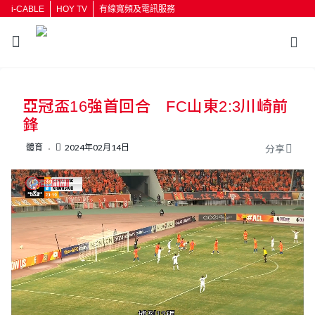
i-CABLE
HOY TV
有線寬頻及電訊服務
返回
亞冠盃16強首回合 FC山東2:3川崎前
按輸入鍵開始搜尋
鋒
體育
2024年02月14日
分享