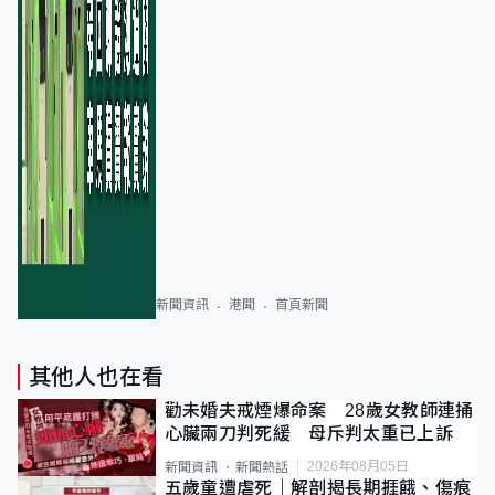
新聞資訊
港聞
首頁新聞
其他人也在看
勸未婚夫戒煙爆命案 28歲女教師連捅
心臟兩刀判死緩 母斥判太重已上訴
2026年08月05日
新聞資訊
新聞熱話
五歲童遭虐死｜解剖揭長期捱餓、傷痕