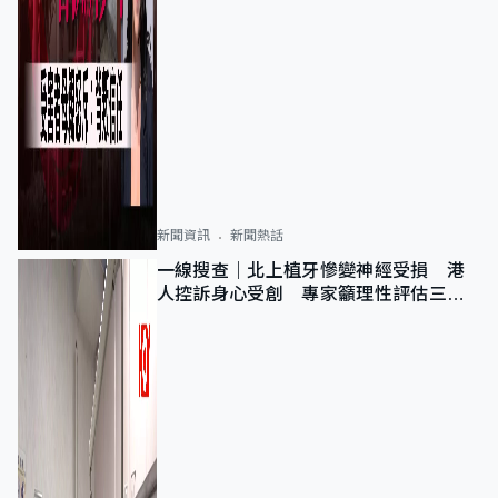
新聞資訊
新聞熱話
一線搜查｜北上植牙慘變神經受損 港
人控訴身心受創 專家籲理性評估三大
風險