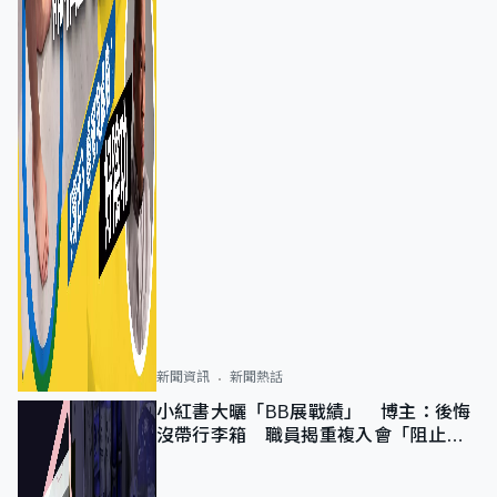
新聞資訊
新聞熱話
小紅書大曬「BB展戰績」 博主：後悔
沒帶行李箱 職員揭重複入會「阻止唔
到」