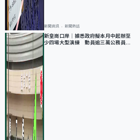
新聞資訊
新聞熱話
新皇崗口岸｜據悉政府擬本月中起辦至
少四場大型演練 動員逾三萬公務員人
次測試