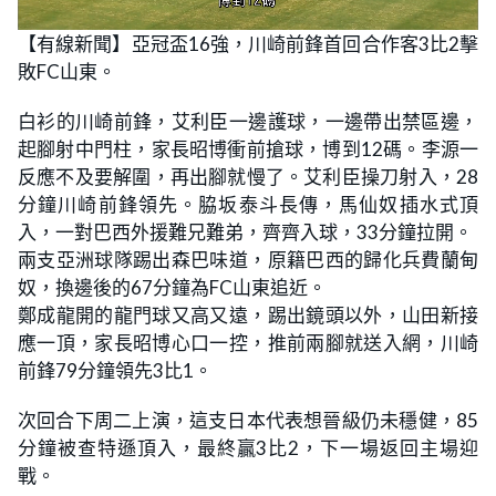
L
U
o
n
【有線新聞】亞冠盃16強，川崎前鋒首回合作客3比2擊
a
m
d
u
敗FC山東。
e
t
d
e
:
4
白衫的川崎前鋒，艾利臣一邊護球，一邊帶出禁區邊，
3
.
起腳射中門柱，家長昭博衝前搶球，博到12碼。李源一
4
8
反應不及要解圍，再出腳就慢了。艾利臣操刀射入，28
%
分鐘川崎前鋒領先。脇坂泰斗長傳，馬仙奴插水式頂
入，一對巴西外援難兄難弟，齊齊入球，33分鐘拉開。
兩支亞洲球隊踢出森巴味道，原籍巴西的歸化兵費蘭甸
奴，換邊後的67分鐘為FC山東追近。
鄭成龍開的龍門球又高又遠，踢出鏡頭以外，山田新接
應一頂，家長昭博心口一控，推前兩腳就送入網，川崎
前鋒79分鐘領先3比1。
次回合下周二上演，這支日本代表想晉級仍未穩健，85
分鐘被查特遜頂入，最終贏3比2，下一場返回主場迎
戰。