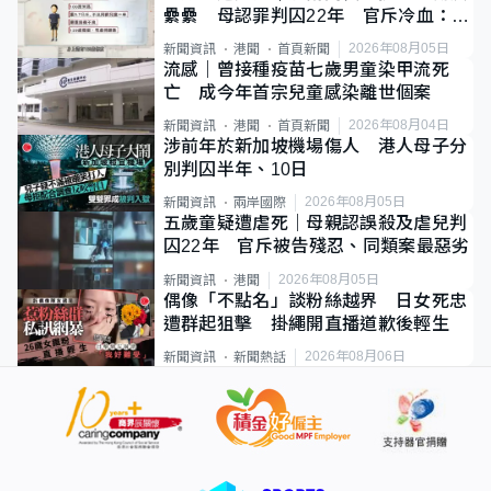
纍纍 母認罪判囚22年 官斥冷血：同
類案最惡劣
2026年08月05日
新聞資訊
港聞
首頁新聞
流感｜曾接種疫苗七歲男童染甲流死
亡 成今年首宗兒童感染離世個案
2026年08月04日
新聞資訊
港聞
首頁新聞
涉前年於新加坡機場傷人 港人母子分
別判囚半年、10日
2026年08月05日
新聞資訊
兩岸國際
五歲童疑遭虐死｜母親認誤殺及虐兒判
囚22年 官斥被告殘忍、同類案最惡劣
2026年08月05日
新聞資訊
港聞
偶像「不點名」談粉絲越界 日女死忠
遭群起狙擊 掛繩開直播道歉後輕生
2026年08月06日
新聞資訊
新聞熱話