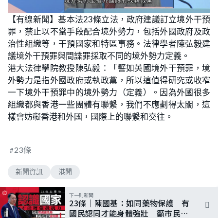
【有線新聞】基本法23條立法，政府建議訂立境外干預
罪，禁止以不當手段配合境外勢力，包括外國政府及政
治性組織等，干預國家和特區事務。法律學者陳弘毅建
議境外干預罪與間諜罪採取不同的境外勢力定義。
港大法律學院教授陳弘毅：「譬如英國境外干預罪，境
外勢力是指外國政府或執政黨，所以這值得研究或收窄
一下境外干預罪中的境外勢力（定義）。因為外國很多
組織都與香港一些團體有聯繫，我們不應劃得太闊，這
樣會妨礙香港和外國，國際上的聯繫和交往。
23條
新聞資訊
港聞
下一則新聞
23條｜陳國基：如同藥物保護 有
國民認同才能身體強壯 籲市民認