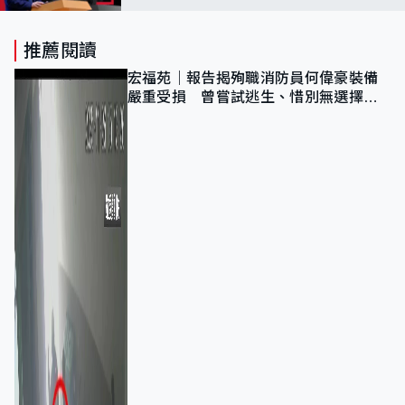
清重要性
推薦閱讀
宏福苑｜報告揭殉職消防員何偉豪裝備
嚴重受損 曾嘗試逃生、惜別無選擇下
棄裝備墮樓