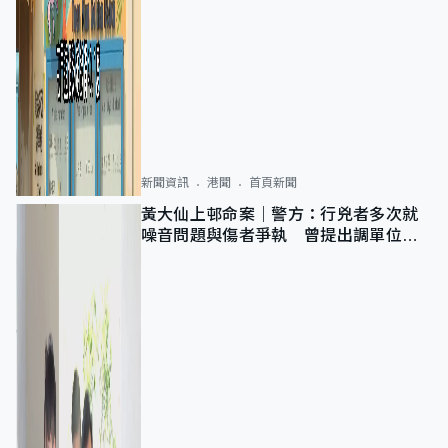
新聞資訊
港聞
首頁新聞
黃大仙上邨命案｜警方：行兇者多次就
噪音問題與傷者爭執 曾提出調單位已
獲批