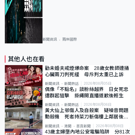
新聞資訊
兩岸國際
其他人也在看
勸未婚夫戒煙爆命案 28歲女教師連捅
心臟兩刀判死緩 母斥判太重已上訴
2026年08月05日
新聞資訊
新聞熱話
偶像「不點名」談粉絲越界 日女死忠
遭群起狙擊 掛繩開直播道歉後輕生
2026年08月06日
新聞資訊
新聞熱話
黃大仙上邨傷人及自殺案 疑噪音問題
動殺機 死者持菜刀斬傷樓上鄰居後墮
斃
2026年08月08日
新聞資訊
港聞
首頁新聞
43歲主婦墮內地公安電騙陷阱 分81次