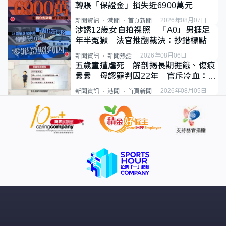
轉賬「保證金」損失近6900萬元
2026年08月07日
新聞資訊
港聞
首頁新聞
涉誘12歲女自拍祼照 「A0」男捱足
年半冤獄 法官推翻裁決：抄錯標點
2026年08月06日
新聞資訊
新聞熱話
五歲童遭虐死｜解剖揭長期捱餓、傷痕
纍纍 母認罪判囚22年 官斥冷血：同
類案最惡劣
2026年08月05日
新聞資訊
港聞
首頁新聞