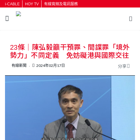
i-CABLE
HOY TV
有線寬頻及電訊服務
返回
23條｜陳弘毅籲干預罪、間諜罪「境外
按輸入鍵開始搜尋
勢力」不同定義 免妨礙港與國際交往
有線新聞
2024年02月17日
分享