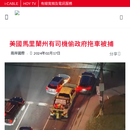
i-CABLE
HOY TV
有線寬頻及電訊服務
返回
美國馬里蘭州有司機偷政府拖車被捕
按輸入鍵開始搜尋
兩岸國際
2024年02月17日
分享