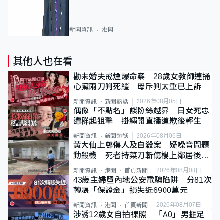
新聞資訊
港聞
其他人也在看
勸未婚夫戒煙爆命案 28歲女教師連捅
心臟兩刀判死緩 母斥判太重已上訴
2026年08月05日
新聞資訊
新聞熱話
偶像「不點名」談粉絲越界 日女死忠
遭群起狙擊 掛繩開直播道歉後輕生
2026年08月06日
新聞資訊
新聞熱話
黃大仙上邨傷人及自殺案 疑噪音問題
動殺機 死者持菜刀斬傷樓上鄰居後墮
斃
2026年08月08日
新聞資訊
港聞
首頁新聞
43歲主婦墮內地公安電騙陷阱 分81次
轉賬「保證金」損失近6900萬元
2026年08月07日
新聞資訊
港聞
首頁新聞
涉誘12歲女自拍祼照 「A0」男捱足