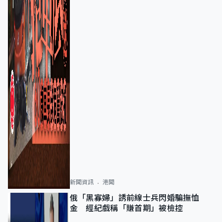
新聞資訊
港聞
俄「黑寡婦」誘前線士兵閃婚騙撫恤
金 經紀戲稱「賺首期」被檢控