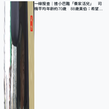
一線搜查｜揸小巴難「養家活兒」 司
機平均年齡約70歲 88歲黃伯：希望一
直揸落去