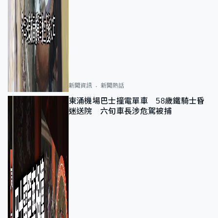
新聞資訊
新聞熱話
東涌機場巴士撞電單車 58歲鐵騎士昏
迷送院 六旬車長涉危駕被捕