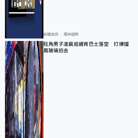
新聞資訊
兩岸國際
旺角男子凌晨追通宵巴士落空 打爆擋
風玻璃逃去