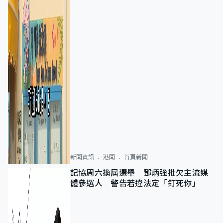
新聞資訊
港聞
首頁新聞
記協周六換屆選舉 鄧炳強批欠主流媒
體參選人 警告若違法定「釘死你」