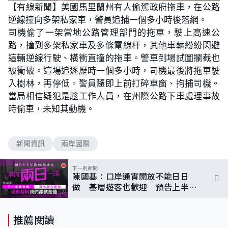
【有線新聞】美國馬里蘭州有人偷駕政府拖車，在公路
逆線撞向多架私家車，警員追捕一個多小時後落網。
司機偷了一架當地公路管理部門的拖車，駛上高速公
路，撞到多架私家車及多條電線杆，其他車輛紛紛閃避
這輛逆線行駛、橫衝直撞的拖車。警車到場試圖攔截也
被衝破。這場追逐歷時一個多小時，司機最後將拖車駛
入樹林，再停低。警員隨即上前打碎車窗、拘捕司機。
當局相信疑犯是趁工作人員，在州際公路下車處理事故
時偷車，未知其動機。
新聞資訊
兩岸國際
下一則新聞
陳國基：口岸通宵開放不能日日
做 基層遊客也歡迎 預告上半年
逾80項盛事
推薦閱讀