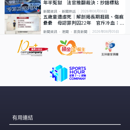
年半冤獄 法官推翻裁決：抄錯標點
2026年08月06日
新聞資訊
新聞熱話
五歲童遭虐死｜解剖揭長期捱餓、傷痕
纍纍 母認罪判囚22年 官斥冷血：同
類案最惡劣
2026年08月05日
新聞資訊
港聞
首頁新聞
有用連結