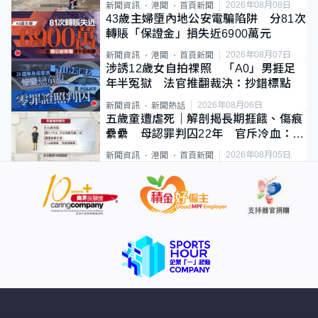
2026年08月08日
新聞資訊
港聞
首頁新聞
43歲主婦墮內地公安電騙陷阱 分81次
轉賬「保證金」損失近6900萬元
2026年08月07日
新聞資訊
港聞
首頁新聞
涉誘12歲女自拍祼照 「A0」男捱足
年半冤獄 法官推翻裁決：抄錯標點
2026年08月06日
新聞資訊
新聞熱話
五歲童遭虐死｜解剖揭長期捱餓、傷痕
纍纍 母認罪判囚22年 官斥冷血：同
類案最惡劣
2026年08月05日
新聞資訊
港聞
首頁新聞