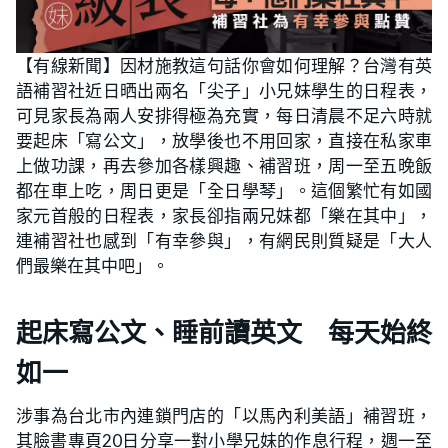
【有線新聞】因材施教這句話你會如何理解？台灣有英
語補習社近日晒出兩名「尖子」小兄妹學生的日程表，
可見家長為兩人安排得極為充實，每日清晨不足六時就
要起床「寫公文」，放學後也不用回家，直接在私家車
上做功課，再去參加各樣興趣、補習班，周一至五晚飯
都在車上吃，周日更是「全日學琴」。這個繁忙有如國
家元首般的日程表，家長卻指兩兄妹都「樂在其中」，
連補習社也感到「有幸參與」，有網民則質疑是「大人
們最樂在其中吧」。
起床寫公文、睡前讀英文 每天始終
如一
涉事為台北市內連鎖門店的「以馬內利美語」補習班，
其臉書專頁20日分享一對小學兄妹的作息行程，週一至