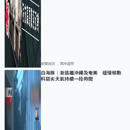
新聞資訊
兩岸國際
白海豚｜漸遠離沖繩及奄美 緩慢移動
料惡劣天氣持續一段時間