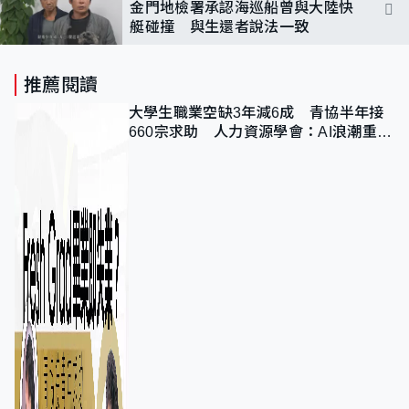
金門地檢署承認海巡船曾與大陸快
艇碰撞 與生還者說法一致
推薦閱讀
大學生職業空缺3年減6成 青協半年接
660宗求助 人力資源學會：AI浪潮重整
職位需求