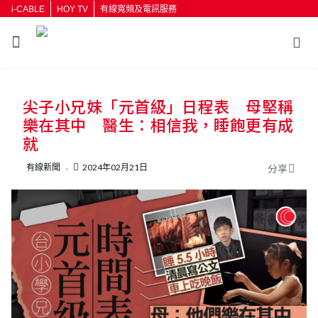
i-CABLE
HOY TV
有線寬頻及電訊服務
返回
尖子小兄妹「元首級」日程表 母堅稱
按輸入鍵開始搜尋
樂在其中 醫生：相信我，睡飽更有成
就
有線新聞
2024年02月21日
分享