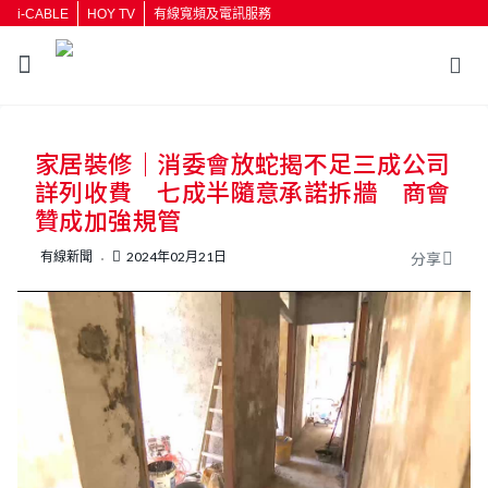
i-CABLE
HOY TV
有線寬頻及電訊服務
家居裝修｜消委會放蛇揭不足三成公司
詳列收費 七成半隨意承諾拆牆 商會
贊成加強規管
有線新聞
2024年02月21日
分享