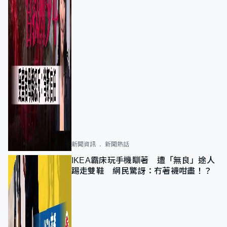
新聞資訊
新聞熱話
IKEA霸床玩手機瞓著 遭「無良」途人
踢走雙鞋 網民驚訝：冇著襪咁盡！？