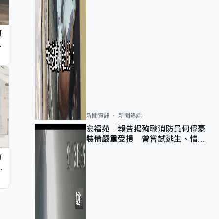
題
墮
新聞資訊
新聞熱話
宏福苑｜報告揭殉職消防員何偉豪
裝備嚴重受損 曾嘗試逃生、惜別
無選擇下棄裝備墮樓
痕
同