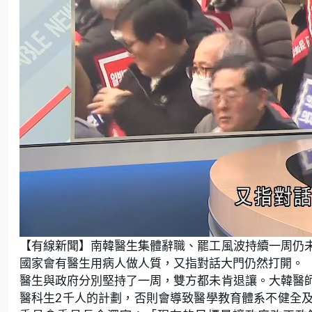
L
U
o
n
【有線新聞】南韓醫生集體辭職、罷工風波持續一周仍
a
m
d
u
e
t
國家會有醫生用病人做人質，又指對話大門仍然打開。
d
e
:
醫生與政府分別堅持了一周，雙方都未肯退讓。大韓醫
2
0
.
醫科生2千人的計劃，否則會導致醫學教育體系不健全
0
0
%