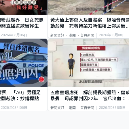
談粉絲越界 日女死忠
黃大仙上邨傷人及自殺案 疑噪音問
繩開直播道歉後輕生
動殺機 死者持菜刀斬傷樓上鄰居後
斃
2026年08月06日
2026年08月08日
新聞資訊
港聞
首頁新聞
祼照 「A0」男捱足
五歲童遭虐死｜解剖揭長期捱餓、傷
推翻裁決：抄錯標點
纍纍 母認罪判囚22年 官斥冷血：
類案最惡劣
2026年08月06日
2026年08月05日
新聞資訊
港聞
首頁新聞