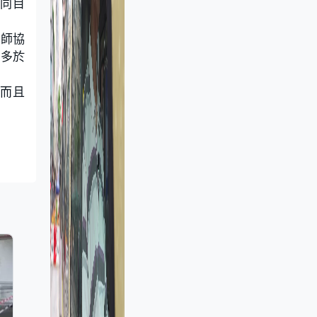
同目
醫師協
，多於
，而且