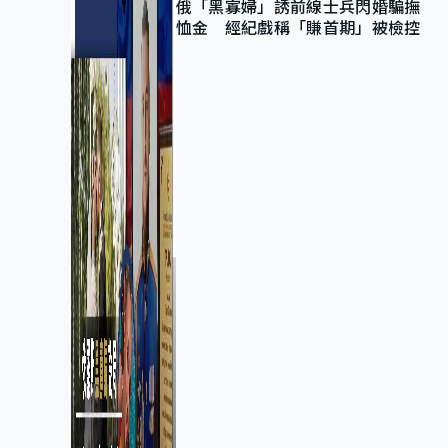
俄「黑寡婦」誘前線士兵閃婚騙撫
恤金 經紀戲稱「賺首期」被檢控