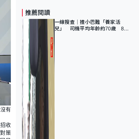
推薦閱讀
一線搜查｜揸小巴難「養家活
兒」 司機平均年齡約70歲 88
歲黃伯：希望一直揸落去
，沒有
大招收
急對策