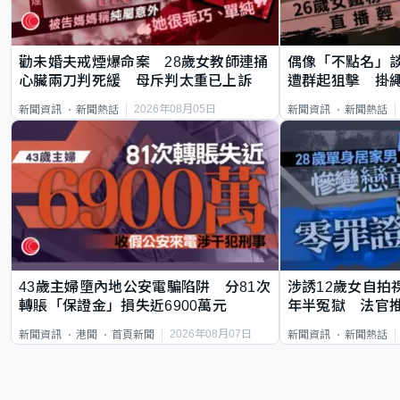
勸未婚夫戒煙爆命案 28歲女教師連捅
偶像「不點名」
心臟兩刀判死緩 母斥判太重已上訴
遭群起狙擊 掛
2026年08月05日
新聞資訊
新聞熱話
新聞資訊
新聞熱話
43歲主婦墮內地公安電騙陷阱 分81次
涉誘12歲女自拍
轉賬「保證金」損失近6900萬元
年半冤獄 法官
2026年08月07日
新聞資訊
港聞
首頁新聞
新聞資訊
新聞熱話