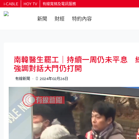
i-CABLE
HOY TV
有線寬頻及電訊服務
新聞
財經
特約內容
返回
南韓醫生罷工｜持續一周仍未平息 
強調對話大門仍打開
有線新聞
2024年02月26日