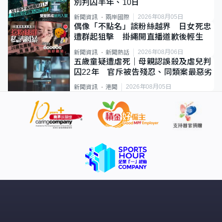
別判囚半年、10日
2026年08月05日
新聞資訊
兩岸國際
偶像「不點名」談粉絲越界 日女死忠
遭群起狙擊 掛繩開直播道歉後輕生
2026年08月06日
新聞資訊
新聞熱話
五歲童疑遭虐死｜母親認誤殺及虐兒判
囚22年 官斥被告殘忍、同類案最惡劣
2026年08月05日
新聞資訊
港聞