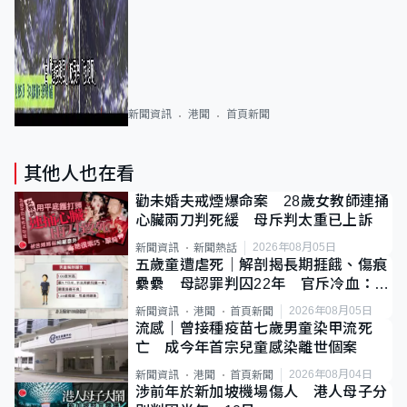
新聞資訊
港聞
首頁新聞
其他人也在看
勸未婚夫戒煙爆命案 28歲女教師連捅
心臟兩刀判死緩 母斥判太重已上訴
2026年08月05日
新聞資訊
新聞熱話
五歲童遭虐死｜解剖揭長期捱餓、傷痕
纍纍 母認罪判囚22年 官斥冷血：同
類案最惡劣
2026年08月05日
新聞資訊
港聞
首頁新聞
流感｜曾接種疫苗七歲男童染甲流死
亡 成今年首宗兒童感染離世個案
2026年08月04日
新聞資訊
港聞
首頁新聞
涉前年於新加坡機場傷人 港人母子分