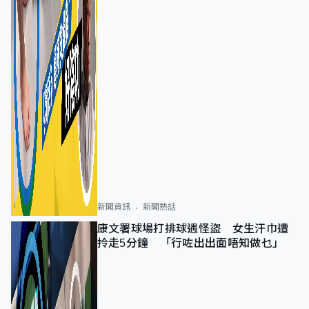
新聞資訊
新聞熱話
康文署球場打排球遇怪盜 女生汗巾遭
拎走5分鐘 「行咗出出面唔知做乜」