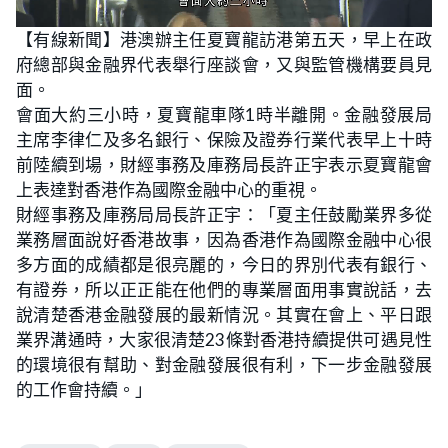
L
U
o
n
【有線新聞】港澳辦主任夏寶龍訪港第五天，早上在政
a
m
d
u
府總部與金融界代表舉行座談會，又與監管機構要員見
e
t
d
e
:
面。
3
7
會面大約三小時，夏寶龍車隊1時半離開。金融發展局
.
9
主席李律仁及多名銀行、保險及證券行業代表早上十時
7
%
前陸續到場，財經事務及庫務局長許正宇表示夏寶龍會
上表達對香港作為國際金融中心的重視。
財經事務及庫務局局長許正宇：「夏主任鼓勵業界多從
業務層面說好香港故事，因為香港作為國際金融中心很
多方面的成績都是很亮麗的，今日的界別代表有銀行、
有證券，所以正正能在他們的專業層面用事實說話，去
說清楚香港金融發展的最新情況。其實在會上、平日跟
業界溝通時，大家很清楚23條對香港持續提供可遇見性
的環境很有幫助、對金融發展很有利，下一步金融發展
的工作會持續。」