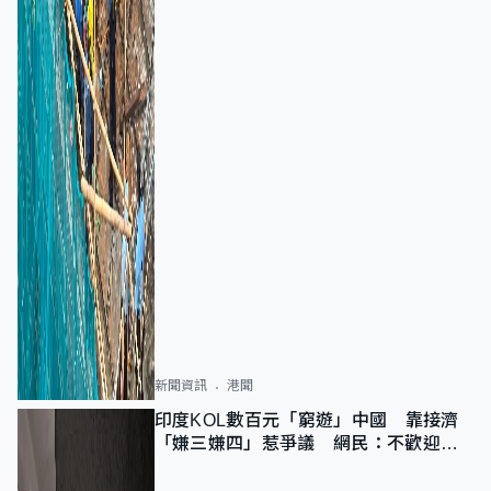
新聞資訊
港聞
印度KOL數百元「窮遊」中國 靠接濟
「嫌三嫌四」惹爭議 網民：不歡迎劣
質旅客