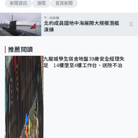
新聞資訊
港聞
首頁新聞
下一則新聞
北約成員國地中海展開大規模潛艇
演練
推薦閱讀
九龍城學生宿舍地盤39歲安全經理失
足 14樓墮至4樓工作台、送院不治