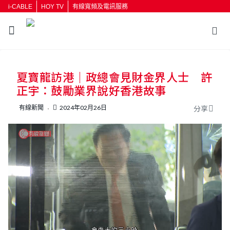
i-CABLE
HOY TV
有線寬頻及電訊服務
返回
夏寶龍訪港｜政總會見財金界人士 許
按輸入鍵開始搜尋
正宇：鼓勵業界說好香港故事
有線新聞
2024年02月26日
分享