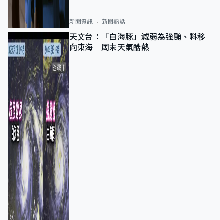
新聞資訊
新聞熱話
天文台：「白海豚」減弱為強颱、料移
向東海 周末天氣酷熱