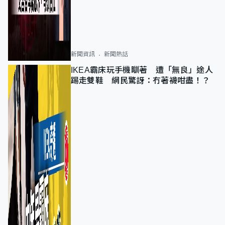
新聞資訊
新聞熱話
IKEA霸床玩手機瞓著 遭「無良」途人
踢走雙鞋 網民驚訝：冇著襪咁盡！？