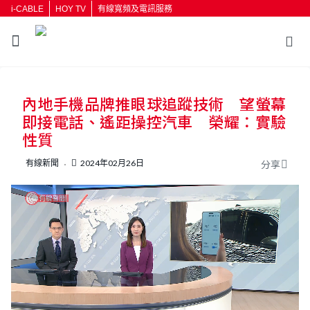
i-CABLE
HOY TV
有線寬頻及電訊服務
返回
內地手機品牌推眼球追蹤技術 望螢幕
按輸入鍵開始搜尋
即接電話、遙距操控汽車 榮耀：實驗
性質
有線新聞
2024年02月26日
分享