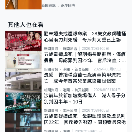
新聞資訊
兩岸國際
其他人也在看
勸未婚夫戒煙爆命案 28歲女教師連捅
心臟兩刀判死緩 母斥判太重已上訴
2026年08月05日
新聞資訊
新聞熱話
五歲童遭虐死｜解剖揭長期捱餓、傷痕
纍纍 母認罪判囚22年 官斥冷血：同
類案最惡劣
2026年08月05日
新聞資訊
港聞
首頁新聞
流感｜曾接種疫苗七歲男童染甲流死
亡 成今年首宗兒童感染離世個案
2026年08月04日
新聞資訊
港聞
首頁新聞
涉前年於新加坡機場傷人 港人母子分
別判囚半年、10日
2026年08月05日
新聞資訊
兩岸國際
五歲童疑遭虐死｜母親認誤殺及虐兒判
囚22年 官斥被告殘忍、同類案最惡劣
2026年08月05日
新聞資訊
港聞