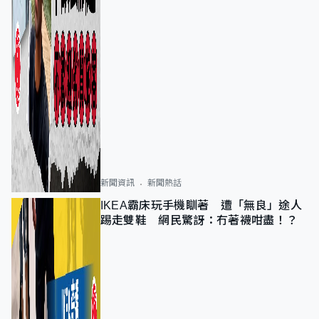
新聞資訊
新聞熱話
IKEA霸床玩手機瞓著 遭「無良」途人
踢走雙鞋 網民驚訝：冇著襪咁盡！？