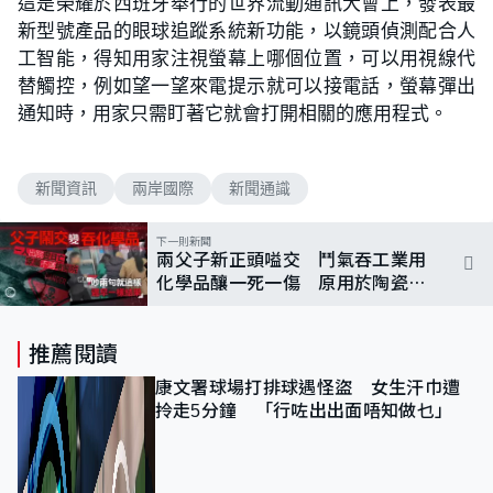
這是榮耀於西班牙舉行的世界流動通訊大會上，發表最
新型號產品的眼球追蹤系統新功能，以鏡頭偵測配合人
工智能，得知用家注視螢幕上哪個位置，可以用視線代
替觸控，例如望一望來電提示就可以接電話，螢幕彈出
通知時，用家只需盯著它就會打開相關的應用程式。
新聞資訊
兩岸國際
新聞通識
下一則新聞
兩父子新正頭嗌交 鬥氣吞工業用
化學品釀一死一傷 原用於陶瓷塗
料、光學玻璃等
推薦閱讀
康文署球場打排球遇怪盜 女生汗巾遭
拎走5分鐘 「行咗出出面唔知做乜」