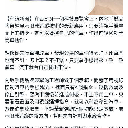
L
U
o
n
【有線新聞】在西班牙一個科技展覽會上，內地手機品
a
m
d
u
牌榮耀展示眼球追蹤技術的最新應用，只要注視手機畫
e
t
d
e
:
面上的指令，就可以遙控自己的汽車，作出前後移動等
3
1
簡單動作。
.
4
0
想像你去停車場取車，發現旁邊的車泊得太迫，連車門
%
也開不到，怎上車？不打緊，只要拿手機出來，望一望
螢幕，汽車就會自己駛出車位。
內地手機品牌榮耀的工程師做了個示範，開發了用視線
控制汽車的手機程式，裡面只有4個指令，包括啟動及
停止引擎，要汽車緩慢前進或倒後，車主不用上車，只
要看著畫面及用視線選擇指令，就可以稍為移動汽車，
方便泊車及取車。不過榮耀強調這個功能只是實驗，展
示眼球追蹤的新方向，暫時未有計劃與車廠合作。