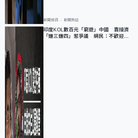
新聞資訊
新聞熱話
印度KOL數百元「窮遊」中國 靠接濟
「嫌三嫌四」惹爭議 網民：不歡迎劣
質旅客