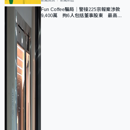
新聞資訊
新聞熱話
Fun Coffee騙局｜警接225宗報案涉款
9,400萬 拘6人包括董事股東 最高金
額一宗涉近千萬