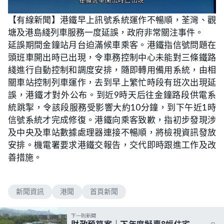
L
U
o
n
【有線新聞】港鐵早上訊號系統運作不暢順，荃灣、觀
a
m
d
u
塘及港島綫列車服務一度延誤，政府非常關注事件。
e
t
d
e
:
延誤期間金鐘站月台迫滿候車乘客。港鐵指信號問題在
4
3
頭班車開出時已出現，令車務控制中心未能對三條鐵路
.
5
綫進行自動控制和調度安排，隨即轉用備用系統，由相
5
%
關車站控制列車運作，去到早上繁忙時段有班次出現延
誤，港鐵才對外公布。到近9時天后往金鐘路段供電系
統跳掣，令該段服務受影響大約10分鐘，到下午近1時
信號系統才完成修復。港鐵向乘客致歉，指初步發現涉
及中央及車站數據處理器連接不暢順，將檢視資訊發放
安排。機電署要求港鐵交報告，交代即時跟進工作及改
善措施。
新聞資訊
港聞
首頁新聞
下一則新聞
財政預算案｜下年度擬賣8幅住宅