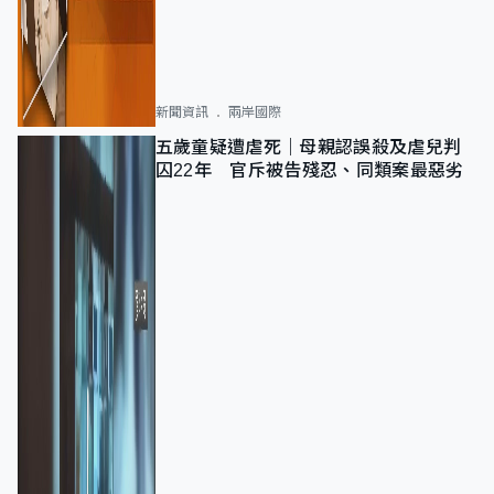
新聞資訊
兩岸國際
五歲童疑遭虐死｜母親認誤殺及虐兒判
囚22年 官斥被告殘忍、同類案最惡劣