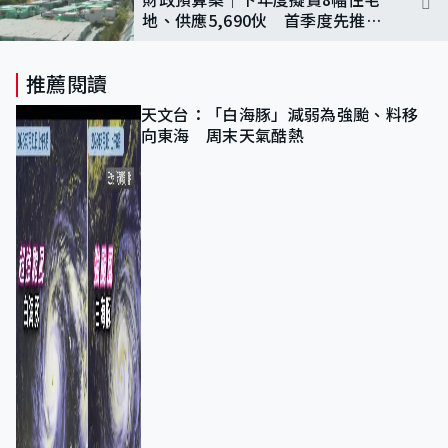
地、供應5,690伙 首季度先推小
瀝源
推薦閱讀
天文台：「白海豚」減弱為強颱、料移
向東海 周末天氣酷熱