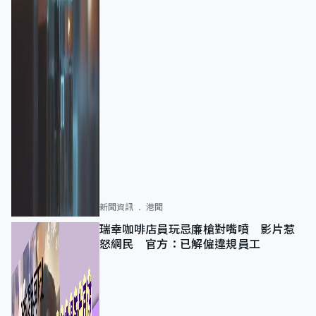
新聞資訊
港聞
瑞幸咖啡店員玩忌廉槍對嘴噴 影片惹
怒網民 官方：已解僱違規員工