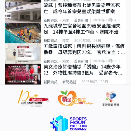
流感｜曾接種疫苗七歲男童染甲流死
亡 成今年首宗兒童感染離世個案
2026年08月04日
新聞資訊
港聞
首頁新聞
九龍城學生宿舍地盤39歲安全經理失
足 14樓墮至4樓工作台、送院不治
2026年08月03日
新聞資訊
港聞
五歲童遭虐死｜解剖揭長期捱餓、傷痕
纍纍 母認罪判囚22年 官斥冷血：同
類案最惡劣
2026年08月05日
新聞資訊
港聞
首頁新聞
美女治療師借輔導「誘騙」14歲少年
犯 外物性虐持續3個月 受害者母：
要保護其他人
2026年07月30日
新聞資訊
新聞熱話