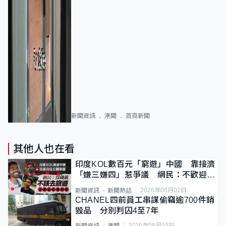
新聞資訊
港聞
首頁新聞
其他人也在看
印度KOL數百元「窮遊」中國 靠接濟
「嫌三嫌四」惹爭議 網民：不歡迎劣
質旅客
2026年08月02日
新聞資訊
新聞熱話
CHANEL四前員工串謀偷竊逾700件銷
毀品 分別判囚4至7年
2026年08月03日
新聞資訊
港聞