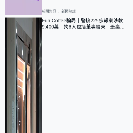
新聞資訊
新聞熱話
Fun Coffee騙局｜警接225宗報案涉款
9,400萬 拘6人包括董事股東 最高金
額一宗涉近千萬