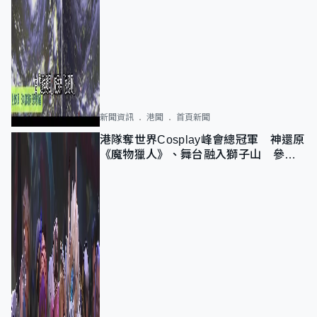
新聞資訊
港聞
首頁新聞
港隊奪世界Cosplay峰會總冠軍 神還原
《魔物獵人》、舞台融入獅子山 參賽
者：讓大家認識香港