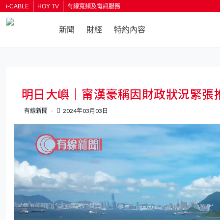
i-CABLE
HOY TV
有線寬頻及電訊服務
新聞
財經
特約內容
返回
明日大嶼｜甯漢豪稱因財政狀況緊張
有線新聞
2024年03月03日