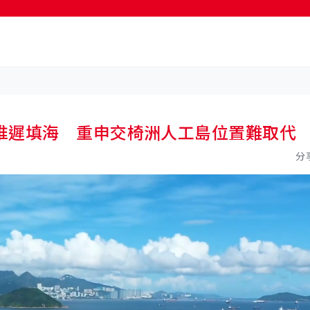
按輸入鍵開始搜尋
推遲填海 重申交椅洲人工島位置難取代
分