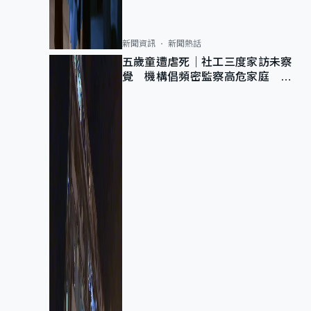
新聞資訊
新聞熱話
五歲童遭虐死｜社工三度家訪未察
覺 機構倡頻密監察高危家庭 管
浩鳴籲加強跨部門協作