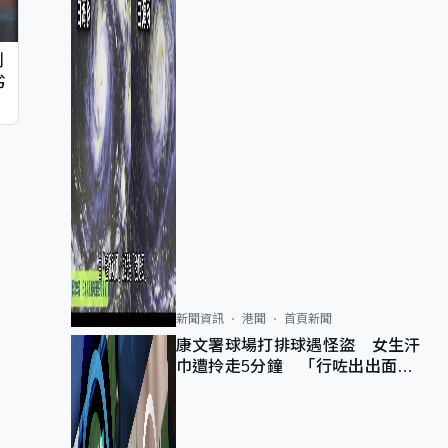
判
劣
新聞資訊
港聞
首頁新聞
康文署球場打排球遇怪盜 女生汗
巾遭拎走5分鐘 「行咗出出面唔
知做乜」