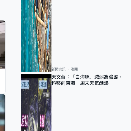
新聞資訊
港聞
天文台：「白海豚」減弱為強颱、
料移向東海 周末天氣酷熱