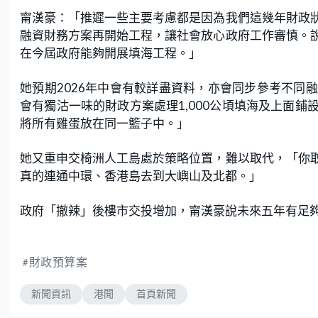
甯漢豪：「推遲一些主要考慮都是因為我們這幾年財政
融資財務方案再開始工程，讓社會放心政府工作審慎。
在今屆政府能夠開展填海工程。」
她預期2026年中會有較詳盡資料，亦會同步參考不同
會有獨沽一味的財政方案處理1,000公頃填海及上面
將所有雞蛋放在同一籃子中。」
她又重申交椅洲人工島處於策略位置，難以取代，「你
真的連通中環、香港島去到大嶼山及北都。」
政府「撤辣」後樓市交投增加，甯漢豪說未來五年有足
財政預算案
新聞資訊
港聞
首頁新聞