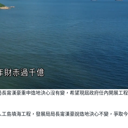
局長甯漢豪重申造地決心沒有變，希望現屆政府任內開展工
人工島填海工程，發展局局長甯漢豪說造地決心不變，爭取