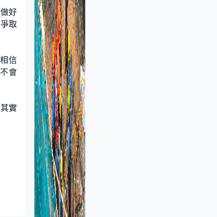
程做好
望爭取
不相信
們不會
，其實