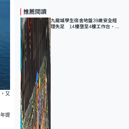
推薦閱讀
九龍城學生宿舍地盤39歲安全經
理失足 14樓墮至4樓工作台、送
院不治
程，又
今年提