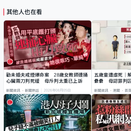
其他人也在看
勸未婚夫戒煙爆命案 28歲女教師連捅
五歲童遭虐死｜
心臟兩刀判死緩 母斥判太重已上訴
纍纍 母認罪判囚
類案最惡劣
2026年08月05日
新聞資訊
新聞熱話
新聞資訊
港聞
首