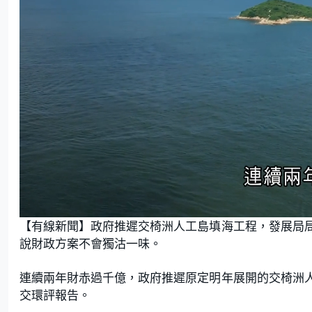
L
U
o
n
【有線新聞】政府推遲交椅洲人工島填海工程，發展局
a
m
d
u
e
t
說財政方案不會獨沽一味。
d
e
:
1
9
.
連續兩年財赤過千億，政府推遲原定明年展開的交椅洲
8
5
交環評報告。
%