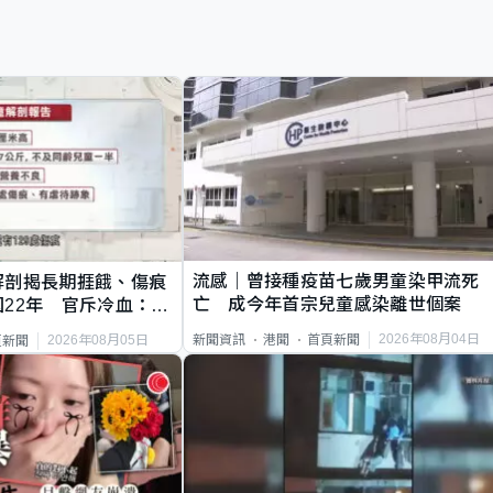
流感｜曾接種疫苗七歲男童染甲流死
解剖揭長期捱餓、傷痕
亡 成今年首宗兒童感染離世個案
22年 官斥冷血：同
2026年08月04日
新聞資訊
港聞
首頁新聞
2026年08月05日
頁新聞