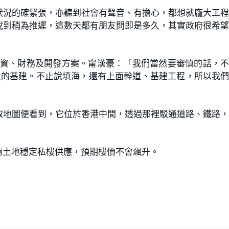
狀況的確緊張，亦聽到社會有聲音、有擔心，都想就龐大工
說到稍為推遲，這數天都有朋友問即是多久，其實政府很希
融資、財務及開發方案。甯漢豪：「我們當然要審慎的話，
鋪設的基建。不止說填海，還有上面幹道、基建工程，所以我
取地圖便看到，它位於香港中間，透過那裡駁通道路、鐵路
夠土地穩定私樓供應，預期樓價不會飆升。