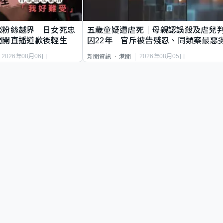
談粉絲越界 日女死忠
五歲童疑遭虐死｜母親認誤殺及虐兒
繩開直播道歉後輕生
囚22年 官斥被告殘忍、同類案最惡
2026年08月06日
2026年08月05日
新聞資訊
港聞