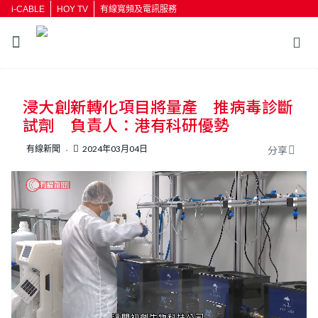
i-CABLE
HOY TV
有線寬頻及電訊服務
返回
浸大創新轉化項目將量產 推病毒診斷
按輸入鍵開始搜尋
試劑 負責人：港有科研優勢
有線新聞
2024年03月04日
分享