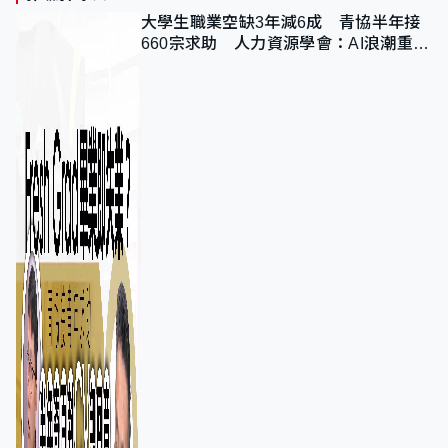
大學生職業空缺3年減6成 青協半年接
660宗求助 人力資源學會：AI浪潮重整
職位需求