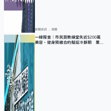
新聞資訊
港聞
一線搜查｜市民買教練堂失近$200萬
美容、健身預繳合約擬設冷靜期 業界
憂退款計法對商戶不公