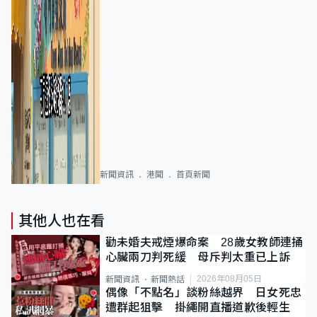
新聞資訊
港聞
首頁新聞
其他人也在看
勸未婚夫戒煙爆命案 28歲女教師連捅
心臟兩刀判死緩 母斥判太重已上訴
2026年08月05日
新聞資訊
新聞熱話
偶像「不點名」談粉絲越界 日女死忠
遭群起狙擊 掛繩開直播道歉後輕生