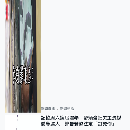
新聞資訊
新聞熱話
記協周六換屆選舉 鄧炳強批欠主流媒
體參選人 警告若違法定「釘死你」