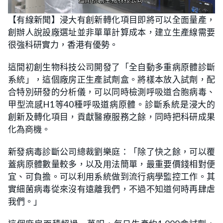
L
U
o
n
【有線新聞】浸大有創新轉化項目即將可以全面量產，
a
m
d
u
創辦人說設廠選址並非單單計算成本，建立生產線需要
e
t
d
e
:
很強科研實力，香港有優勢。
2
5
.
這間初創生物科技公司開發了「全自動多重病原體診斷
0
0
系統」，這個廠房正生產試劑盒。將樣本放入試劑，配
%
合特別研發的分析儀，可以同時檢測呼吸道合胞病毒、
甲型流感H1等40種呼吸道病原體。診斷系統是浸大的
創新及轉化項目，貢獻醫療服務之餘，同時把科研成果
化為商機。
新發病毒診斷公司總裁劉樂庭：「除了快之餘，可以覆
蓋病原體數量較多，以及用法簡單，最重要價錢相對便
宜、可負擔。可以利用系統做到流行病學監控工作。其
實細菌病毒從來沒有遠離我們，不過不知道何時再肆虐
我們。」