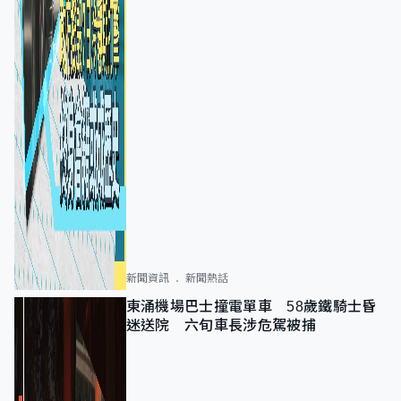
新聞資訊
新聞熱話
東涌機場巴士撞電單車 58歲鐵騎士昏
迷送院 六旬車長涉危駕被捕