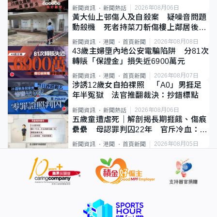
2026年08月06日
新聞資訊
新聞熱話
黃大仙上邨傷人及自殺案 疑噪音問題
動殺機 死者持菜刀斬傷樓上鄰居後墮
斃
2026年08月08日
新聞資訊
港聞
首頁新聞
43歲主婦墮內地公安電騙陷阱 分81次
轉賬「保證金」損失近6900萬元
2026年08月07日
新聞資訊
港聞
首頁新聞
涉誘12歲女自拍祼照 「A0」男捱足
年半冤獄 法官推翻裁決：抄錯標點
2026年08月06日
新聞資訊
新聞熱話
五歲童遭虐死｜解剖揭長期捱餓、傷痕
纍纍 母認罪判囚22年 官斥冷血：同
類案最惡劣
2026年08月05日
新聞資訊
港聞
首頁新聞