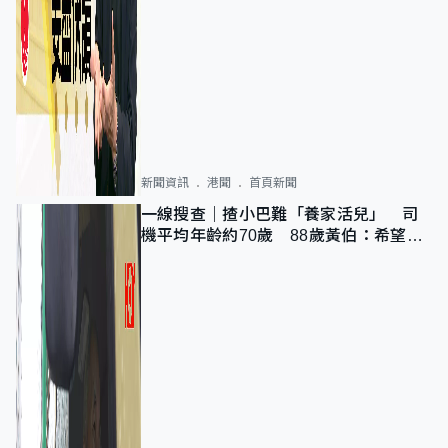
新聞資訊
港聞
首頁新聞
一線搜查｜揸小巴難「養家活兒」 司
機平均年齡約70歲 88歲黃伯：希望一
直揸落去