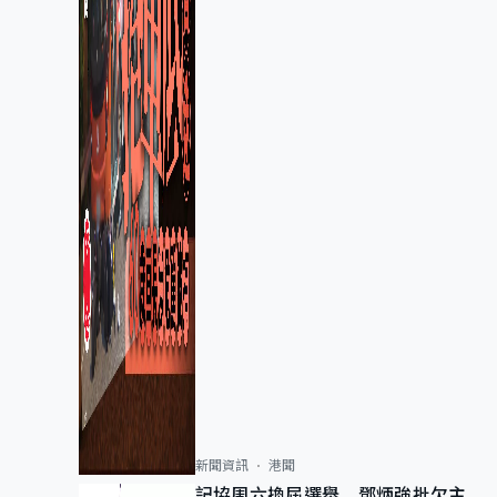
新聞資訊
港聞
記協周六換屆選舉 鄧炳強批欠主