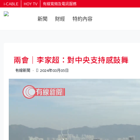
i-CABLE
HOY TV
有線寬頻及電訊服務
新聞
財經
特約內容
返回
兩會｜李家超：對中央支持感鼓舞
有線新聞
2024年03月05日