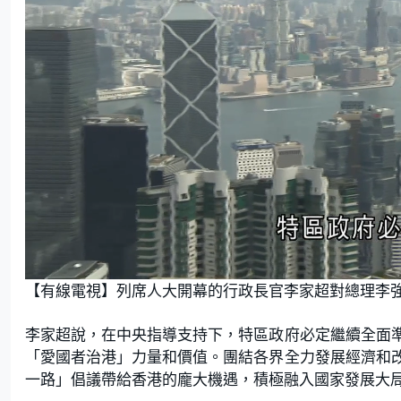
L
U
o
n
【有線電視】列席人大開幕的行政長官李家超對總理李
a
m
d
u
e
t
d
e
:
李家超說，在中央指導支持下，特區政府必定繼續全面
5
0
.
「愛國者治港」力量和價值。團結各界全力發展經濟和
0
0
一路」倡議帶給香港的龐大機遇，積極融入國家發展大
%