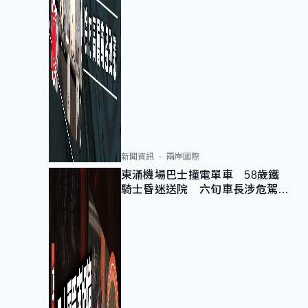
新聞資訊
兩岸國際
東涌機場巴士撞電單車 58歲鐵
騎士昏迷送院 六旬車長涉危駕被
捕