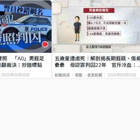
祼照 「A0」男捱足
五歲童遭虐死｜解剖揭長期捱餓、傷
推翻裁決：抄錯標點
纍纍 母認罪判囚22年 官斥冷血：
類案最惡劣
2026年08月06日
2026年08月05日
新聞資訊
港聞
首頁新聞