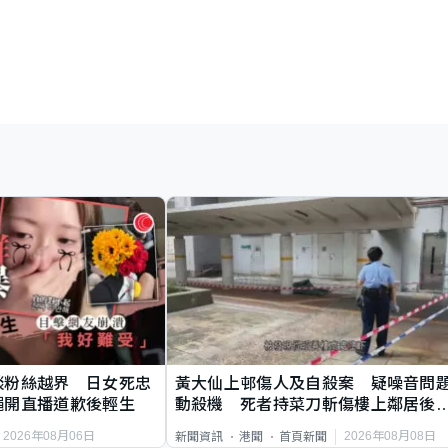
談粉絲越界 日女死忠
黃大仙上邨傷人及自殺案 疑噪音問
繩開直播道歉後輕生
動殺機 死者持菜刀斬傷樓上鄰居後
斃
2026年08月06日
2026年08月08日
新聞資訊
港聞
首頁新聞