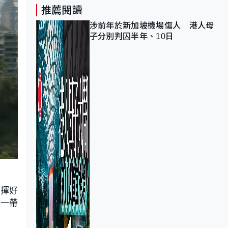
推薦閱讀
涉前年於新加坡機場傷人 港人母
子分別判囚半年、10日
發揮好
「一帶