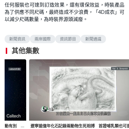
任何服裝也可達到訂造效果，還有環保效益，時裝產品
為了供應不同尺碼，最終造成不少浪費，「4D成衣」可
以減少尺碼數量，為時裝界源頭減廢。
新聞資訊
兩岸國際
資訊節目
新聞通識
其他集數
距地球1300光年「雙面」白矮星 兩半球大氣流動有別 自轉僅15分鐘