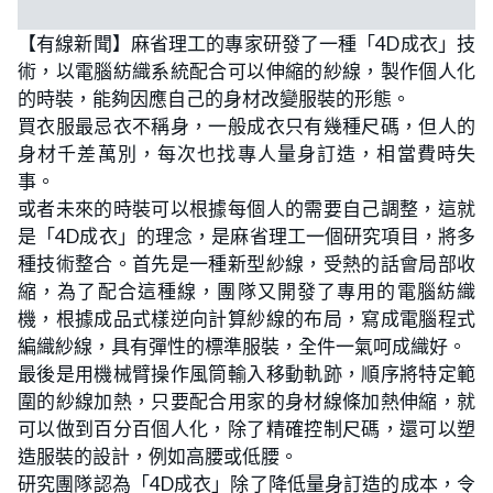
【有線新聞】麻省理工的專家研發了一種「4D成衣」技
術，以電腦紡織系統配合可以伸縮的紗線，製作個人化
的時裝，能夠因應自己的身材改變服裝的形態。
買衣服最忌衣不稱身，一般成衣只有幾種尺碼，但人的
身材千差萬別，每次也找專人量身訂造，相當費時失
事。
或者未來的時裝可以根據每個人的需要自己調整，這就
是「4D成衣」的理念，是麻省理工一個研究項目，將多
種技術整合。首先是一種新型紗線，受熱的話會局部收
縮，為了配合這種線，團隊又開發了專用的電腦紡織
機，根據成品式樣逆向計算紗線的布局，寫成電腦程式
編織紗線，具有彈性的標準服裝，全件一氣呵成織好。
最後是用機械臂操作風筒輸入移動軌跡，順序將特定範
圍的紗線加熱，只要配合用家的身材線條加熱伸縮，就
可以做到百分百個人化，除了精確控制尺碼，還可以塑
造服裝的設計，例如高腰或低腰。
研究團隊認為「4D成衣」除了降低量身訂造的成本，令