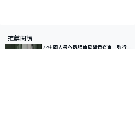
推薦閱讀
22中國人曼谷機場追星闖貴賓室 強行
登機遭拒 保安做歧視手勢遭紀律處分