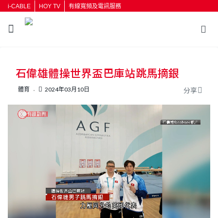
i-CABLE
HOY TV
有線寬頻及電訊服務
返回
石偉雄體操世界盃巴庫站跳馬摘銀
按輸入鍵開始搜尋
體育
2024年03月10日
分享
L
U
o