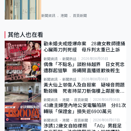
新聞資訊
港聞
首頁新聞
其他人也在看
勸未婚夫戒煙爆命案 28歲女教師連捅
心臟兩刀判死緩 母斥判太重已上訴
2026年08月05日
新聞資訊
新聞熱話
偶像「不點名」談粉絲越界 日女死忠
遭群起狙擊 掛繩開直播道歉後輕生
2026年08月06日
新聞資訊
新聞熱話
黃大仙上邨傷人及自殺案 疑噪音問題
動殺機 死者持菜刀斬傷樓上鄰居後墮
斃
2026年08月08日
新聞資訊
港聞
首頁新聞
43歲主婦墮內地公安電騙陷阱 分81次
轉賬「保證金」損失近6900萬元
2026年08月07日
新聞資訊
港聞
首頁新聞
涉誘12歲女自拍祼照 「A0」男捱足