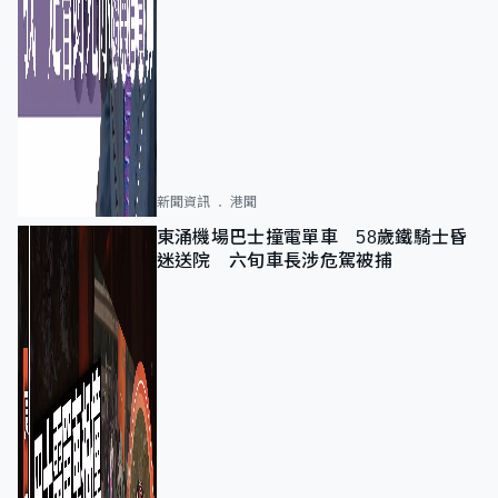
新聞資訊
港聞
東涌機場巴士撞電單車 58歲鐵騎士昏
迷送院 六旬車長涉危駕被捕