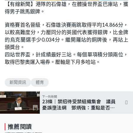
n
【有線新聞】港隊的石偉雄，在體操世界盃巴庫站，獲
a
m
d
u
得男子跳馬銀牌。
e
t
d
e
:
7
資格賽首名晉級，石偉雄決賽兩跳取得平均14.866分，
5
.
以較高難度分，力壓同分的英國代表獲得銀牌，比金牌
0
0
的烏克蘭選手少0.034分。繼開羅站的銅牌後，再站上
%
頒獎台。
四站世界盃，計成績最好三站。每個單項積分頭兩位，
取得巴黎奧運入場券。壓軸是下月多哈站。
新聞資訊
體育
下一則新聞
23條｜禁招待受禁組織集會 議員
憂誤墮法網 鄧炳強：重點是否明
知故犯
推薦閱讀