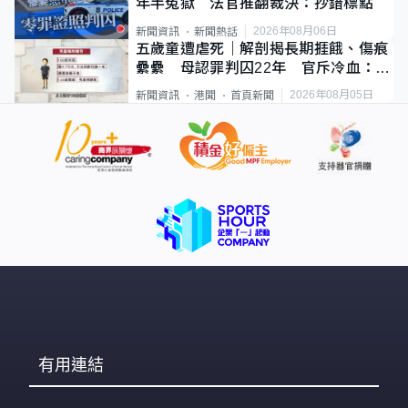
年半冤獄 法官推翻裁決：抄錯標點
2026年08月06日
新聞資訊
新聞熱話
五歲童遭虐死｜解剖揭長期捱餓、傷痕
纍纍 母認罪判囚22年 官斥冷血：同
類案最惡劣
2026年08月05日
新聞資訊
港聞
首頁新聞
有用連結