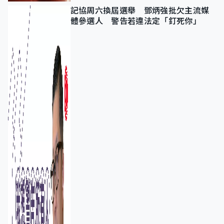
記協周六換屆選舉 鄧炳強批欠主流媒
體參選人 警告若違法定「釘死你」