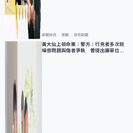
新聞資訊
港聞
首頁新聞
黃大仙上邨命案｜警方：行兇者多次就
噪音問題與傷者爭執 曾提出調單位已
獲批