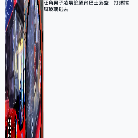
旺角男子凌晨追通宵巴士落空 打爆擋
風玻璃逃去