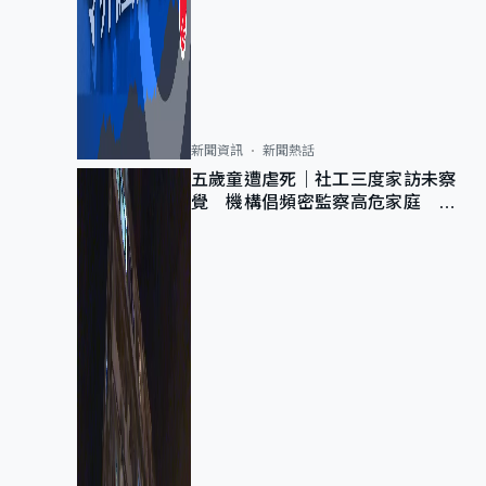
新聞資訊
新聞熱話
五歲童遭虐死｜社工三度家訪未察
覺 機構倡頻密監察高危家庭 管
浩鳴籲加強跨部門協作