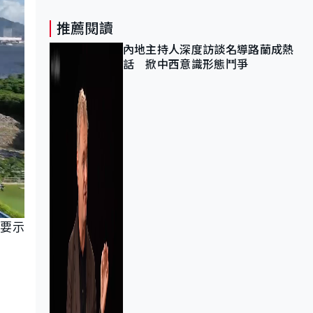
推薦閱讀
內地主持人深度訪談名導路蘭成熱
話 掀中西意識形態鬥爭
主要示