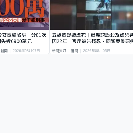
公安電騙陷阱 分81次
五歲童疑遭虐死｜母親認誤殺及虐兒
失近6900萬元
囚22年 官斥被告殘忍、同類案最惡
2026年08月07日
2026年08月05日
頁新聞
新聞資訊
港聞