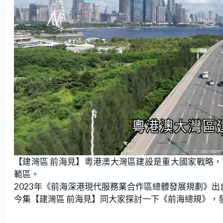
L
U
o
n
【建灣區 前海見】粵港澳大灣區建設是重大國家戰略
a
m
d
u
e
t
範區。
d
e
:
2023年《前海深港現代服務業合作區總體發展規劃》
1
5
.
今集【建灣區 前海見】同大家探討一下《前海總規》，
0
0
%