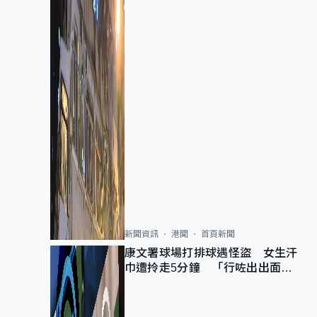
新聞資訊
港聞
首頁新聞
康文署球場打排球遇怪盜 女生汗
巾遭拎走5分鐘 「行咗出出面唔
知做乜」