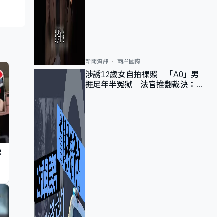
新聞資訊
兩岸國際
涉誘12歲女自拍祼照 「A0」男
捱足年半冤獄 法官推翻裁決：抄
錯標點
忠