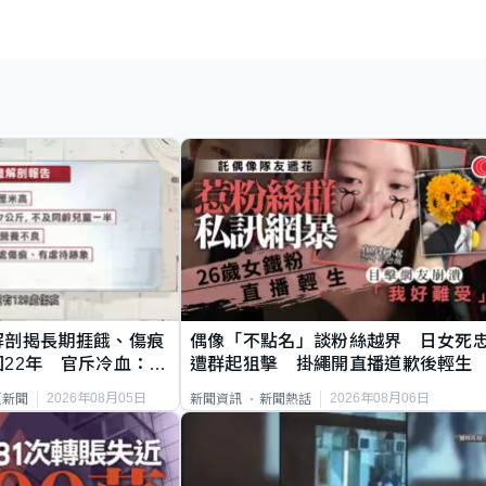
解剖揭長期捱餓、傷痕
偶像「不點名」談粉絲越界 日女死
22年 官斥冷血：同
遭群起狙擊 掛繩開直播道歉後輕生
2026年08月05日
2026年08月06日
頁新聞
新聞資訊
新聞熱話