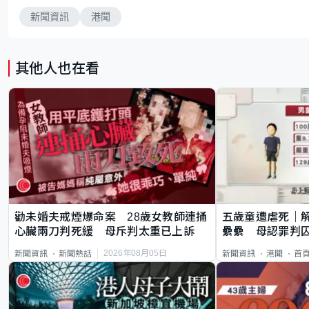
新聞資訊
港聞
其他人也在看
勸未婚夫戒煙爆命案 28歲女教師連捅
五歲童遭虐死｜
心臟兩刀判死緩 母斥判太重已上訴
纍纍 母認罪判囚
類案最惡劣
2026年08月05日
新聞資訊
新聞熱話
新聞資訊
港聞
首