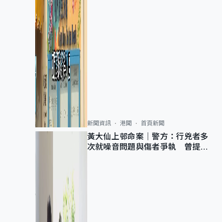
新聞資訊
港聞
首頁新聞
黃大仙上邨命案｜警方：行兇者多
次就噪音問題與傷者爭執 曾提出
調單位已獲批