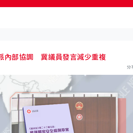
按輸入鍵開始搜尋
制派內部協調 冀議員發言減少重複
分