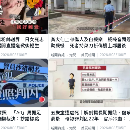
談粉絲越界 日女死忠
黃大仙上邨傷人及自殺案 疑噪音問
繩開直播道歉後輕生
動殺機 死者持菜刀斬傷樓上鄰居後
斃
2026年08月06日
2026年08月08日
新聞資訊
港聞
首頁新聞
祼照 「A0」男捱足
五歲童遭虐死｜解剖揭長期捱餓、傷
推翻裁決：抄錯標點
纍纍 母認罪判囚22年 官斥冷血：
類案最惡劣
2026年08月06日
2026年08月05日
新聞資訊
港聞
首頁新聞