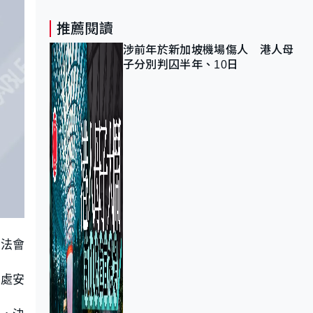
推薦閱讀
涉前年於新加坡機場傷人 港人母
子分別判囚半年、10日
立法會
書處安