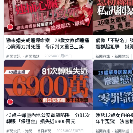
勸未婚夫戒煙爆命案 28歲女教師連捅
偶像「不點名」
心臟兩刀判死緩 母斥判太重已上訴
遭群起狙擊 掛
2026年08月05日
新聞資訊
新聞熱話
新聞資訊
新聞熱話
43歲主婦墮內地公安電騙陷阱 分81次
涉誘12歲女自拍
轉賬「保證金」損失近6900萬元
年半冤獄 法官
2026年08月07日
新聞資訊
港聞
首頁新聞
新聞資訊
新聞熱話