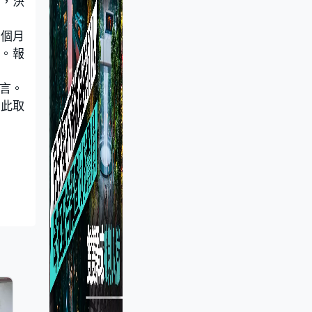
性，決
半個月
。報
言。
因此取