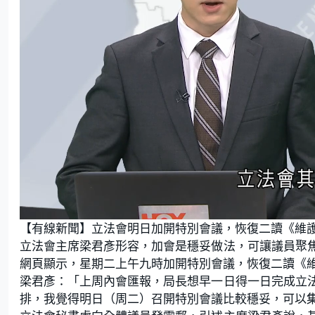
L
U
o
n
【有線新聞】立法會明日加開特別會議，恢復二讀《維
a
m
d
u
e
t
立法會主席梁君彥形容，加會是穩妥做法，可讓議員聚
d
e
:
網頁顯示，星期二上午九時加開特別會議，恢復二讀《
1
8
.
梁君彥：「上周內會匯報，局長想早一日得一日完成立
4
9
排，我覺得明日（周二）召開特別會議比較穩妥，可以
%