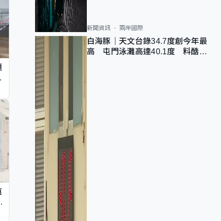
新聞資訊
兩岸國際
白海豚｜天文台錄34.7度創今年最
高 屯門泳灘高達40.1度 料酷熱
天氣持續
題
墮
痕
同