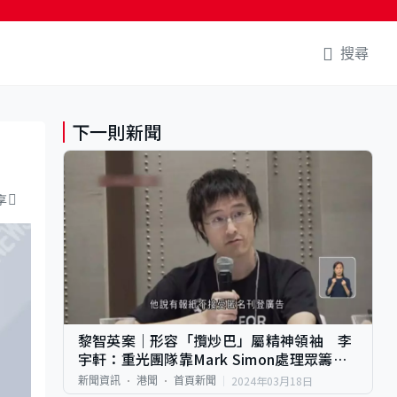
搜尋
下一則新聞
享
黎智英案｜形容「攬炒巴」屬精神領袖 李
宇軒：重光團隊靠Mark Simon處理眾籌款
項
2024年03月18日
新聞資訊
港聞
首頁新聞