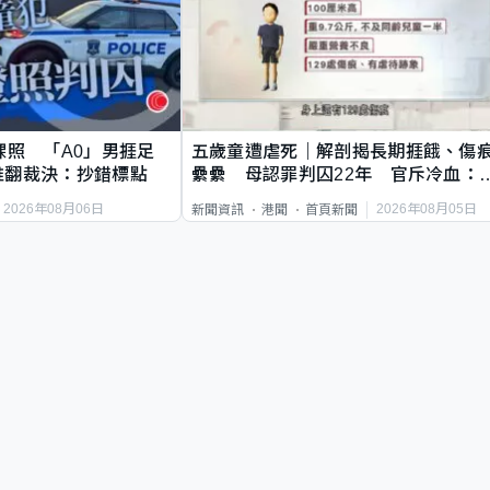
祼照 「A0」男捱足
五歲童遭虐死｜解剖揭長期捱餓、傷
推翻裁決：抄錯標點
纍纍 母認罪判囚22年 官斥冷血：
類案最惡劣
2026年08月06日
2026年08月05日
新聞資訊
港聞
首頁新聞