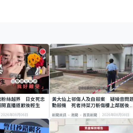
談粉絲越界 日女死忠
黃大仙上邨傷人及自殺案 疑噪音問
繩開直播道歉後輕生
動殺機 死者持菜刀斬傷樓上鄰居後
斃
2026年08月06日
2026年08月08日
新聞資訊
港聞
首頁新聞