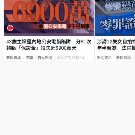
43歲主婦墮內地公安電騙陷阱 分81次
涉誘12歲女自拍
轉賬「保證金」損失近6900萬元
年半冤獄 法官
2026年08月07日
新聞資訊
港聞
首頁新聞
新聞資訊
新聞熱話