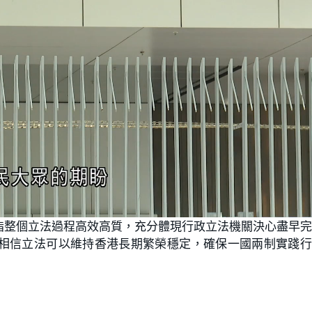
L
o
指整個立法過程高效高質，充分體現行政立法機關決心盡早
a
d
e
相信立法可以維持香港長期繁榮穩定，確保一國兩制實踐行
d
:
1
0
0
.
0
0
%