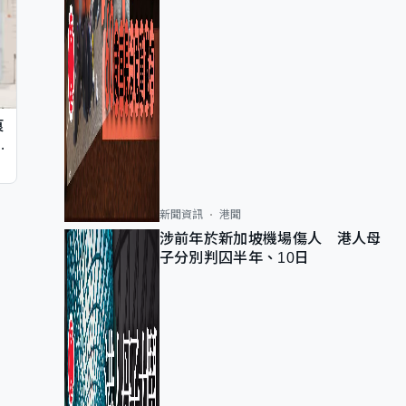
痕
同
新聞資訊
港聞
涉前年於新加坡機場傷人 港人母
子分別判囚半年、10日