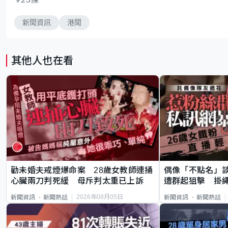
新聞資訊
港聞
其他人也在看
勸未婚夫戒煙爆命案 28歲女教師連捅
偶像「不點名」
心臟兩刀判死緩 母斥判太重已上訴
遭群起狙擊 掛
2026年08月05日
新聞資訊
新聞熱話
新聞資訊
新聞熱話