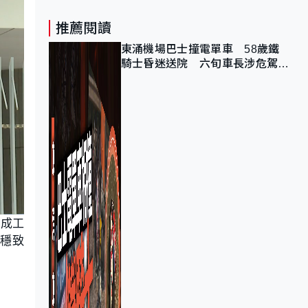
推薦閱讀
東涌機場巴士撞電單車 58歲鐵
騎士昏迷送院 六旬車長涉危駕被
捕
完成工
穩致