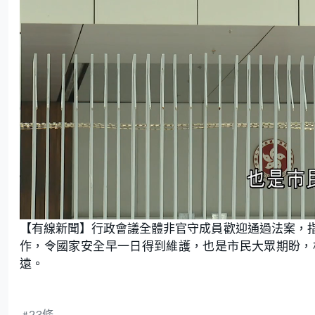
U
n
【有線新聞】行政會議全體非官守成員歡迎通過法案，
m
u
t
作，令國家安全早一日得到維護，也是市民大眾期盼，
e
遠。
23條