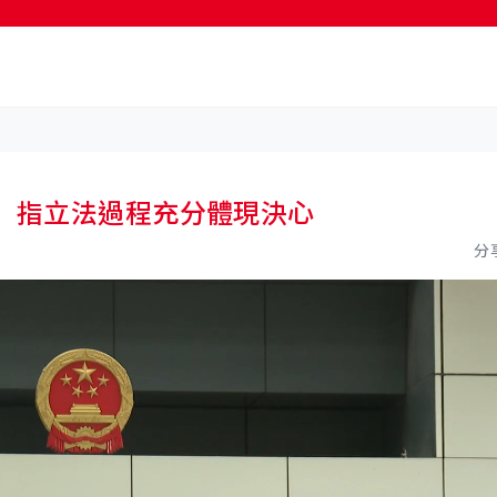
按輸入鍵開始搜尋
 指立法過程充分體現決心
分