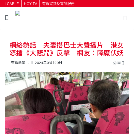
i-CABLE
HOY TV
有線寬頻及電訊服務
返回
網絡熱話｜夫妻搭巴士大聲播片 港女
按輸入鍵開始搜尋
怒播《大悲咒》反擊 網友：降魔伏妖
有線新聞
2024年03月20日
分享