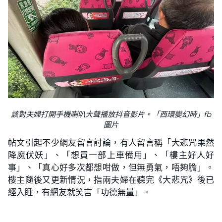
該對夫婦打開手機喇叭大聲播放抖音影片。「西環變幻時」fb
圖片
帖文引起不少網友留言討論，有人留言稱「大悲咒果然
降魔伏妖」、「想買一部上車備用」、「樓主好人好
事」、「真心好多次都想咁做，但無勇氣，唔夠膽」。
樓主隨後又更新情況，指兩夫婦在聽完《大悲咒》後已
經入睡，有網友就笑言「功德無量」。