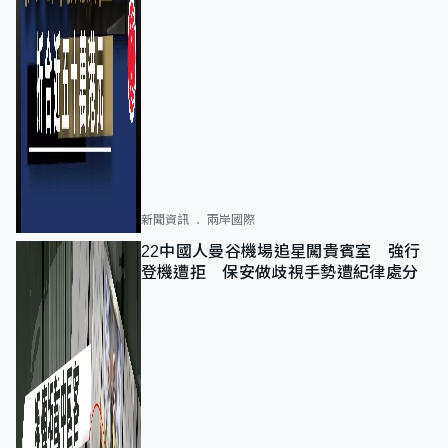
新聞資訊
兩岸國際
22中國人曼谷機場追星闖貴賓室 強行
登機遭拒 保安做歧視手勢遭紀律處分