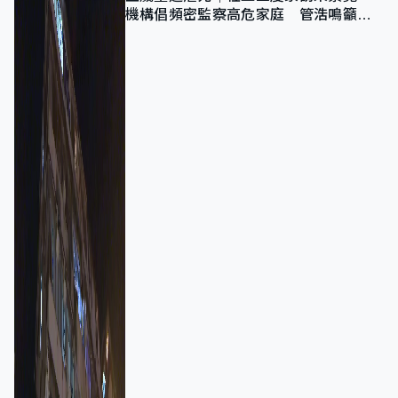
機構倡頻密監察高危家庭 管浩鳴籲加
強跨部門協作