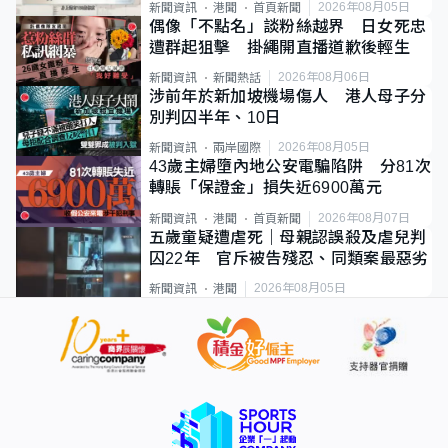
2026年08月05日
新聞資訊
港聞
首頁新聞
偶像「不點名」談粉絲越界 日女死忠
遭群起狙擊 掛繩開直播道歉後輕生
2026年08月06日
新聞資訊
新聞熱話
涉前年於新加坡機場傷人 港人母子分
別判囚半年、10日
2026年08月05日
新聞資訊
兩岸國際
43歲主婦墮內地公安電騙陷阱 分81次
轉賬「保證金」損失近6900萬元
2026年08月07日
新聞資訊
港聞
首頁新聞
五歲童疑遭虐死｜母親認誤殺及虐兒判
囚22年 官斥被告殘忍、同類案最惡劣
2026年08月05日
新聞資訊
港聞