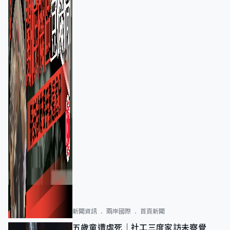
新聞資訊
兩岸國際
首頁新聞
五歲童遭虐死｜社工三度家訪未察覺