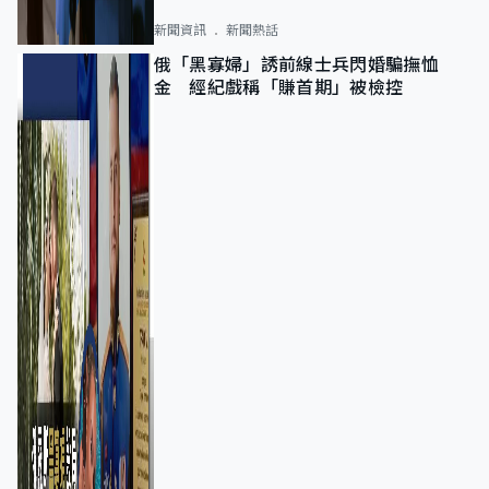
新聞資訊
新聞熱話
俄「黑寡婦」誘前線士兵閃婚騙撫恤
金 經紀戲稱「賺首期」被檢控