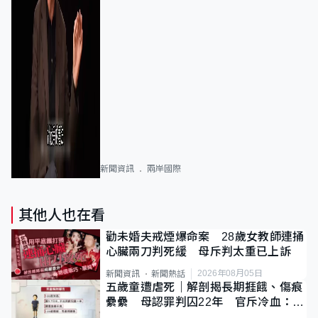
新聞資訊
兩岸國際
其他人也在看
勸未婚夫戒煙爆命案 28歲女教師連捅
心臟兩刀判死緩 母斥判太重已上訴
2026年08月05日
新聞資訊
新聞熱話
五歲童遭虐死｜解剖揭長期捱餓、傷痕
纍纍 母認罪判囚22年 官斥冷血：同
類案最惡劣