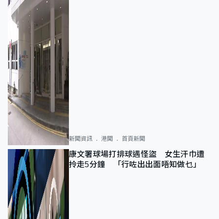
新聞資訊
港聞
首頁新聞
康文署球場打排球遇怪盜 女生汗巾遭
拎走5分鐘 「行咗出出面唔知做乜」