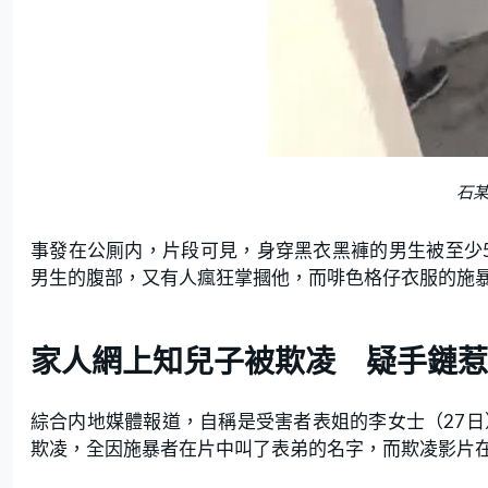
石
事發在公厠内，片段可見，身穿黑衣黑褲的男生被至少
男生的腹部，又有人瘋狂掌摑他，而啡色格仔衣服的施
家人網上知兒子被欺凌 疑手鏈惹
綜合内地媒體報道，自稱是受害者表姐的李女士（27日
欺凌，全因施暴者在片中叫了表弟的名字，而欺凌影片