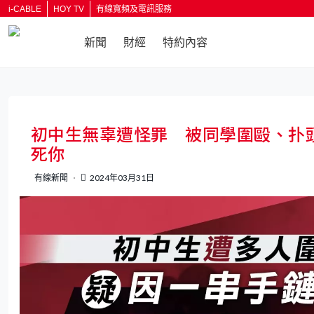
i-CABLE
HOY TV
有線寬頻及電訊服務
新聞
財經
特約內容
返回
初中生無辜遭怪罪 被同學圍毆、扑
死你
有線新聞
2024年03月31日