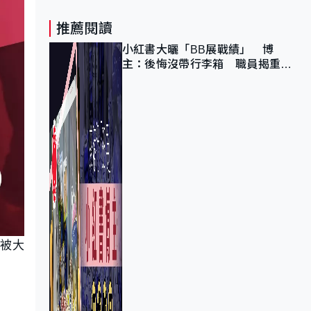
推薦閱讀
小紅書大曬「BB展戰績」 博
主：後悔沒帶行李箱 職員揭重複
入會「阻止唔到」
間被大