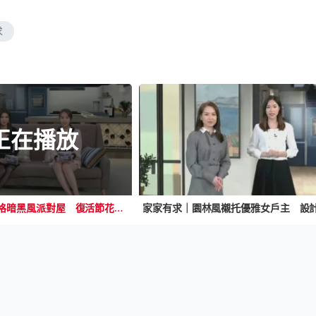
求
正在播放
家家有求｜型格暗黑風派對屋 復活節花籃家中DIY