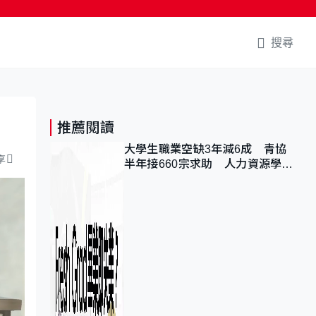
搜尋
推薦閱讀
大學生職業空缺3年減6成 青協
享
半年接660宗求助 人力資源學
會：AI浪潮重整職位需求