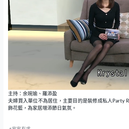
L
U
o
n
主持：余琬瑜、羅添盈
a
m
d
u
e
t
夫婦買入單位不為居住，主要目的是裝修成私人Party
d
e
:
飾花籃，為家居增添節日氣氛。
2
.
0
3
%
家家有求