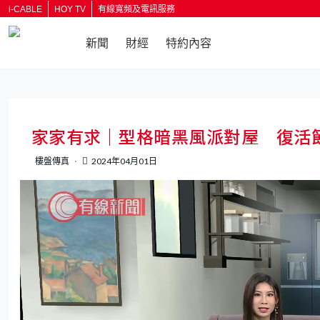
i-CABLE
HOY TV
有線寬頻及電訊服務
新聞
財經
特約內容
返回
家家有求｜型格暗黑風派對屋 復活節
樓盤傳真
2024年04月01日