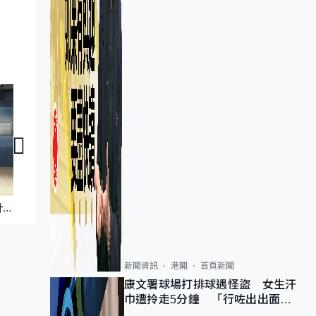
家家有求｜藝術園林風新居 大細電池內有乾坤 香氛蠟燭DIY
家家有求｜園林風襯托優雅女戶主 設計花瓶精心佈置家居
新聞資訊
港聞
首頁新聞
康文署球場打排球遇怪盜 女生汗
巾遭拎走5分鐘 「行咗出出面唔
知做乜」