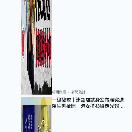
新聞資訊
新聞熱話
一線搜查｜連鎖店試身室布簾突遭
陌生男扯開 港女換衫險走光報
警 全港分店急換實體門