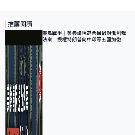
推薦閱讀
俄烏戰爭｜美參議院高票通過對俄制裁
法案 授權特朗普向中印等五國加徵
100%關稅