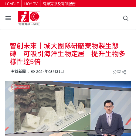
i-CABLE
HOY TV
有線寬頻及電訊服務
智創未來｜城大團隊研廢棄物製生態
磚 可吸引海洋生物定居 提升生物多
樣性達5倍
有線新聞
2024年03月31日
分享