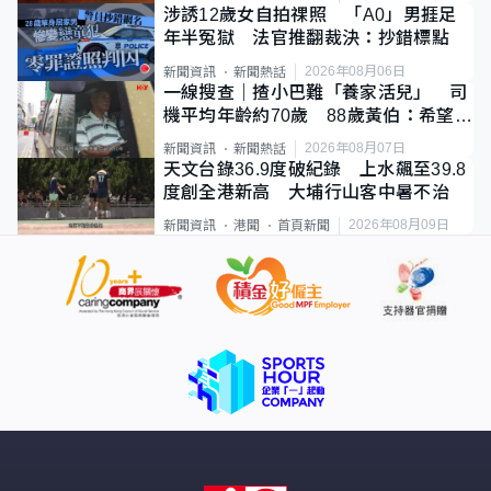
涉誘12歲女自拍祼照 「A0」男捱足
年半冤獄 法官推翻裁決：抄錯標點
2026年08月06日
新聞資訊
新聞熱話
一線搜查｜揸小巴難「養家活兒」 司
機平均年齡約70歲 88歲黃伯：希望一
直揸落去
2026年08月07日
新聞資訊
新聞熱話
天文台錄36.9度破紀錄 上水飆至39.8
度創全港新高 大埔行山客中暑不治
2026年08月09日
新聞資訊
港聞
首頁新聞