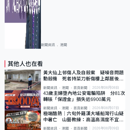
新聞資訊
港聞
其他人也在看
黃大仙上邨傷人及自殺案 疑噪音問題
動殺機 死者持菜刀斬傷樓上鄰居後墮
斃
2026年08月08日
新聞資訊
港聞
首頁新聞
43歲主婦墮內地公安電騙陷阱 分81次
轉賬「保證金」損失近6900萬元
2026年08月07日
新聞資訊
港聞
首頁新聞
極端酷熱｜六旬外籍漢大埔船灣行山疑
中暑亡 山藝教練：高溫高濕度不宜遠
足
2026年08月09日
新聞資訊
港聞
首頁新聞