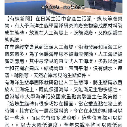
L
U
o
n
【有線新聞】在日常生活中會產生污泥、煤灰等廢棄
a
m
d
u
物，有大學海洋生態學團隊研究將廢棄物變成原材料製
e
t
d
e
:
成生態磚，放置在人工海堤上，既能減廢，又能保護生
3
.
態系統。
2
3
在岸邊經常會見到這類人工海堤，沿海發展和填海工程
%
愈來愈多，為了保護海岸線不被海浪侵蝕，人工海堤被
廣泛應用，其中最常見的直立式人工海堤，多數以混凝
土和花崗岩建成，結構簡單，表面平滑，沒有儲水、遮
蔭、罅隙等，天然岩岸常見的生態條件。
有海洋生態學團隊就研發出人工生態磚，將生態磚放置
於人工海堤上，既能保護海岸，又能滿足生物多樣性。
香港城市大學海洋污染國家重點實驗室主任梁美儀：
「這塊生態磚有很多巧妙在裡面，當它垂直黏在牆上的
時候，其實它每一層都是斜的，令它在水退的時候可以
儲一些水，而且它有很多波浪形，這些位置都可以儲
水，可以大大降低溫度，全年來說平均可以降低兩