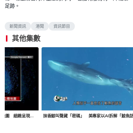
足跡。
新聞資訊
港聞
資訊節目
其他集數
哈佛與Google合作 用AI繪製大腦立體地圖 細緻呈現數萬個腦細胞連結