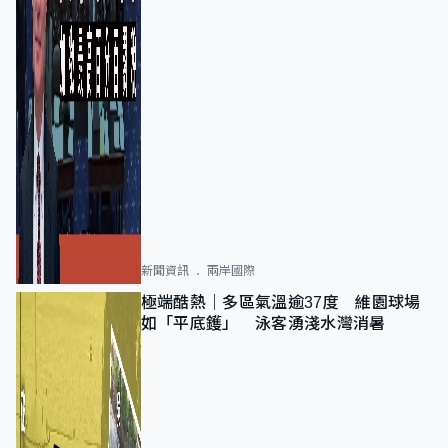
新聞資訊
兩岸國際
極端酷熱｜多區氣溫逾37度 維園球場
如「平底鑊」 泳客湧淺水灣消暑