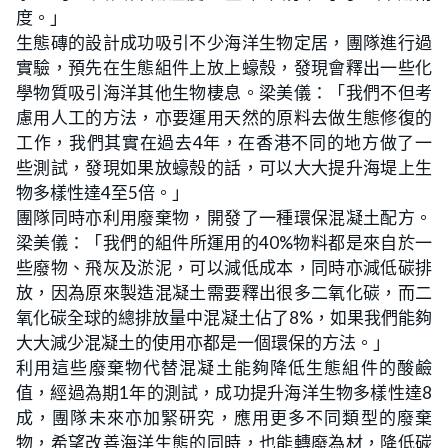
度。」
生態磚的設計成功吸引不少海洋生物定居，團隊進行過
實驗，預先在生態組件上放上蠔殼，發現會釋出一些化
學物質吸引海洋其他生物棲息。梁美儀：「我們不但考
慮用人工的方法，亦要運用天然的原料去做生態修復的
工作，我們其實在過去4年，在香港不同的地方做了一
些測試，發現如果放蠔殼的話，可以大大提升海堤上生
物多樣性達4至5倍。」
團隊同時亦利用廢棄物，開發了一種環保混凝土配方。
梁美儀：「我們的組件所運用的40%物料都是來自於一
些廢物、飛灰及淤泥，可以減低成本，同時亦減低碳排
放，因為原來製造混凝土需要釋出很多二氧化碳，而二
氧化碳全球的總排放量中混凝土佔了8%，如果我們能夠
大大減少混凝土的使用亦都是一個環保的方法。」
利用這些廢棄物代替混凝土能夠降低生態組件的酸鹼
值，經過為期1年的測試，成功提升海洋生物多樣性達8
成，團隊未來亦加緊研究，應用更多不同類型的廢棄
物，希望改善海洋生態的同時，也能轉廢為材，降低碳