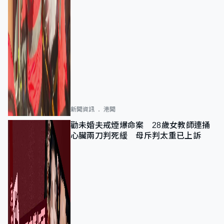
新聞資訊
港聞
勸未婚夫戒煙爆命案 28歲女教師連捅
心臟兩刀判死緩 母斥判太重已上訴