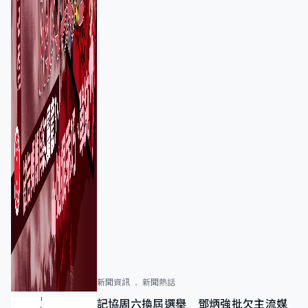
新聞資訊
新聞熱話
記協周六換屆選舉 鄧炳強批欠主流媒