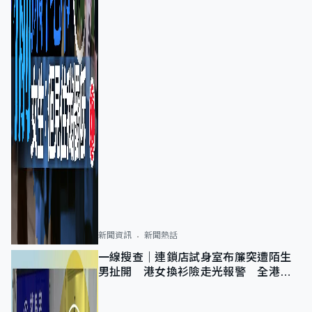
新聞資訊
新聞熱話
一線搜查｜連鎖店試身室布簾突遭陌生
男扯開 港女換衫險走光報警 全港分
店急換實體門