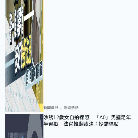
新聞資訊
新聞熱話
涉誘12歲女自拍祼照 「A0」男捱足年
半冤獄 法官推翻裁決：抄錯標點