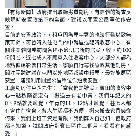
L
U
o
n
【有線新聞】政府提出取締劣質劏房，有團體的調查反
a
m
d
u
映現時安置政策不夠全面，建議以閒置公屋單位作安
e
t
d
e
:
置。
3
0
目前的安置政策下，租戶因為屋宇署的執法行動以致無
.
6
家可歸，可暫時入住屯門的中轉屋或臨時收容中心。有
1
%
關注團體問卷訪問各區不適切居所的居民，收回約100
份問卷，近七成人不願意入住收容中心，大部分人認為
地點偏遠影響日常生活，寧願自行尋找原區其他劏房。
關注團體建議在屯門以外地區都設中轉屋，最好能原區
安置，建議利用閒置公屋單位作短期安置。
工廈劏房住戶區先生：「當我們是難民，寶田的收容中
心一點私隱都沒有。搬過去有老中青，我們年紀大的
8、9點就要睡覺，年青的11、12點才睡覺，甚麼人都
有會住在宿舍，各人生活都不方便。搬來搬去家具錢從
何來，我們上班工資是有限，我們窮人自己知，但政府
都不知道，試問政府到寶田區住三個月，看看有何感
受。」