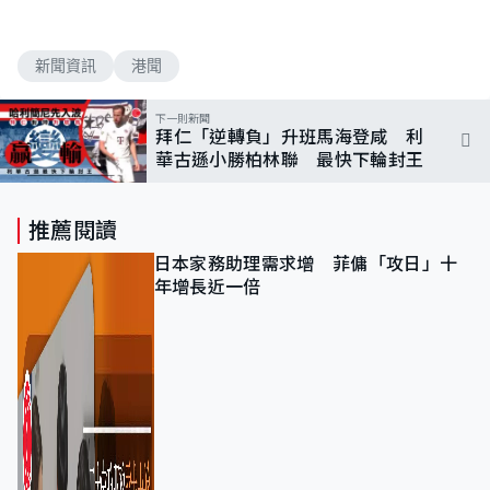
新聞資訊
港聞
下一則新聞
拜仁「逆轉負」升班馬海登咸 利
華古遜小勝柏林聯 最快下輪封王
推薦閱讀
日本家務助理需求增 菲傭「攻日」十
年增長近一倍