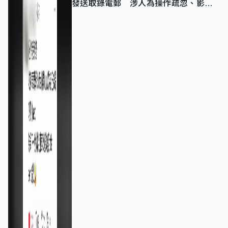
發送取錄電郵 涉人為操作疏忽、影響
11,139人