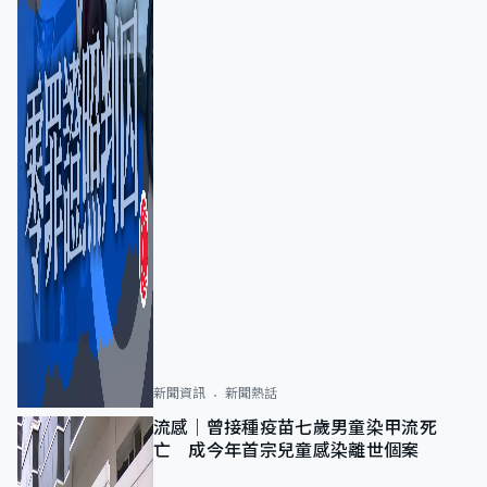
新聞資訊
新聞熱話
流感｜曾接種疫苗七歲男童染甲流死
亡 成今年首宗兒童感染離世個案