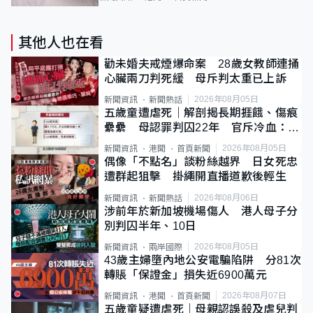
其他人也在看
勸未婚夫戒煙爆命案 28歲女教師連捅
心臟兩刀判死緩 母斥判太重已上訴
2026年08月05日
新聞資訊
新聞熱話
五歲童遭虐死｜解剖揭長期捱餓、傷痕
纍纍 母認罪判囚22年 官斥冷血：同
類案最惡劣
2026年08月05日
新聞資訊
港聞
首頁新聞
偶像「不點名」談粉絲越界 日女死忠
遭群起狙擊 掛繩開直播道歉後輕生
2026年08月06日
新聞資訊
新聞熱話
涉前年於新加坡機場傷人 港人母子分
別判囚半年、10日
2026年08月05日
新聞資訊
兩岸國際
43歲主婦墮內地公安電騙陷阱 分81次
轉賬「保證金」損失近6900萬元
2026年08月07日
新聞資訊
港聞
首頁新聞
五歲童疑遭虐死｜母親認誤殺及虐兒判