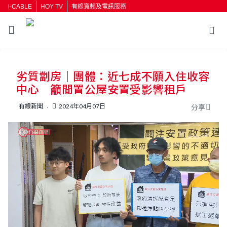
i-CABLE
HOY TV
有線寬頻及電訊服務
返回
劣質劏房｜團體：近七成不願入住收容
按輸入鍵開始搜尋
中心 籲閒置公屋安置受影響租戶
有線新聞
2024年04月07日
分享