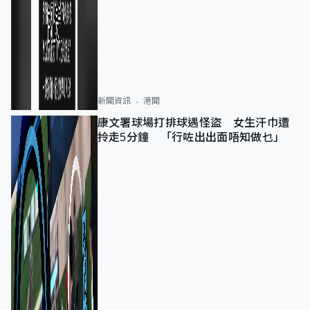
新聞資訊
港聞
康文署球場打排球遇怪盜 女生汗巾遭
拎走5分鐘 「行咗出出面唔知做乜」