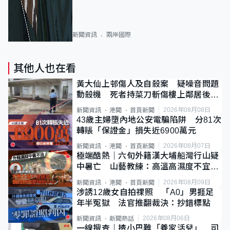
新聞資訊
兩岸國際
其他人也在看
黃大仙上邨傷人及自殺案 疑噪音問題
動殺機 死者持菜刀斬傷樓上鄰居後墮
斃
2026年08月08日
新聞資訊
港聞
首頁新聞
43歲主婦墮內地公安電騙陷阱 分81次
轉賬「保證金」損失近6900萬元
2026年08月07日
新聞資訊
港聞
首頁新聞
極端酷熱｜六旬外籍漢大埔船灣行山疑
中暑亡 山藝教練：高溫高濕度不宜遠
足
2026年08月09日
新聞資訊
港聞
首頁新聞
涉誘12歲女自拍祼照 「A0」男捱足
年半冤獄 法官推翻裁決：抄錯標點
2026年08月06日
新聞資訊
新聞熱話
一線搜查｜揸小巴難「養家活兒」 司