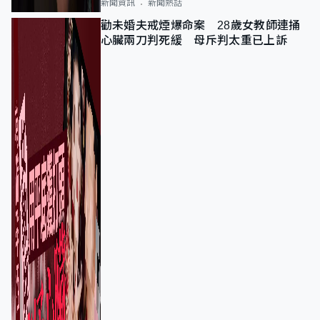
新聞資訊
新聞熱話
勸未婚夫戒煙爆命案 28歲女教師連捅
心臟兩刀判死緩 母斥判太重已上訴