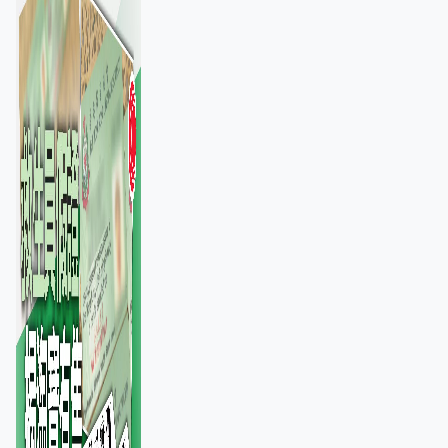
池」沒做足檢查