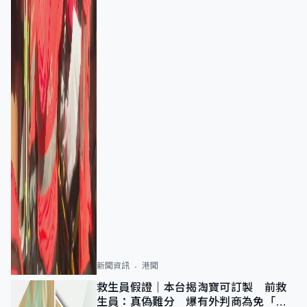
新聞資訊
港聞
救生員假證｜本台揭淘寶可訂製 前救
生員：真偽難分 爆有外判商為免「封