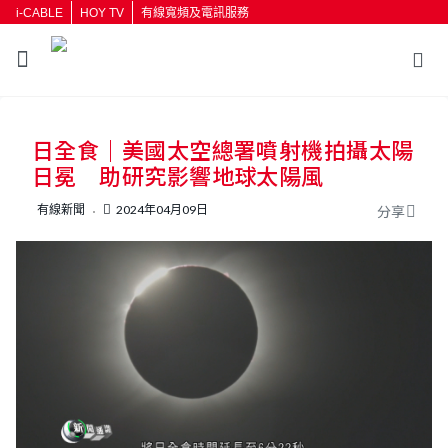
i-CABLE
HOY TV
有線寬頻及電訊服務
返回
日全食｜美國太空總署噴射機拍攝太陽
按輸入鍵開始搜尋
日冕 助研究影響地球太陽風
有線新聞
2024年04月09日
分享