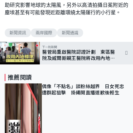
助研究影響地球的太陽風，另外以高清拍攝日冕附近的
塵埃甚至有可能發現近距離環繞太陽運行的小行星。
新聞資訊
兩岸國際
新聞通識
下一則新聞
醫管局重啟醫院認證計劃 東區醫
院及威爾斯親王醫院將改用內地標
準評分
推薦閱讀
偶像「不點名」談粉絲越界 日女死忠
遭群起狙擊 掛繩開直播道歉後輕生