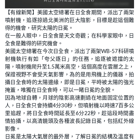
【有線新聞】美國太空總署在日全食期間，派出了兩架
噴射機，追逐掠過北美洲的巨大陰影，目標是趁這個難
得的機會，研究太陽的日冕。
在一般人眼中，日全食是天文奇觀；在科學家眼中，日
全食是難得的研究機會。
美國太空總署在今次日全食，派出了兩架WB-57科研噴
射機執行有如「夸父逐日」的任務，追逐被遮擋的太
陽，噴射機爬升至1.5萬米高空，這個高度在雲層之上，
保證視野不會受天氣影響，為的是用飛機上的儀器，拍
攝日全食時的太陽邊緣，即是日冕，平時被太陽的強光
掩蓋，唯獨在日全食時，可以一睹日冕的全貌。
因為地球自轉，月球的陰影高速劃過在地面固定位置的
人，日全食只會持續4分30秒，但噴射機以時速7百多公
里追趕，將日全食時間延長至6分22秒，趁這段時間盡
情拍攝，以高清鏡頭及各種波長記錄日冕，包括紅外線
影像。
日冕是太陽大氣層的最外層，了解日冕的結構及溫度有