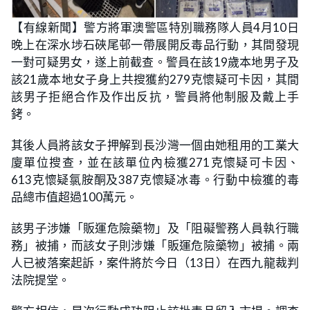
【有線新聞】警方將軍澳警區特別職務隊人員4月10日
晚上在深水埗石硤尾邨一帶展開反毒品行動，其間發現
一對可疑男女，遂上前截查。警員在該19歲本地男子及
該21歲本地女子身上共搜獲約279克懷疑可卡因，其間
該男子拒絕合作及作出反抗，警員將他制服及戴上手
銬。
其後人員將該女子押解到長沙灣一個由她租用的工業大
廈單位搜查，並在該單位內檢獲271克懷疑可卡因、
613克懷疑氯胺酮及387克懷疑冰毒。行動中檢獲的毒
品總市值超過100萬元。
該男子涉嫌「販運危險藥物」及「阻礙警務人員執行職
務」被捕，而該女子則涉嫌「販運危險藥物」被捕。兩
人已被落案起訴，案件將於今日（13日）在西九龍裁判
法院提堂。