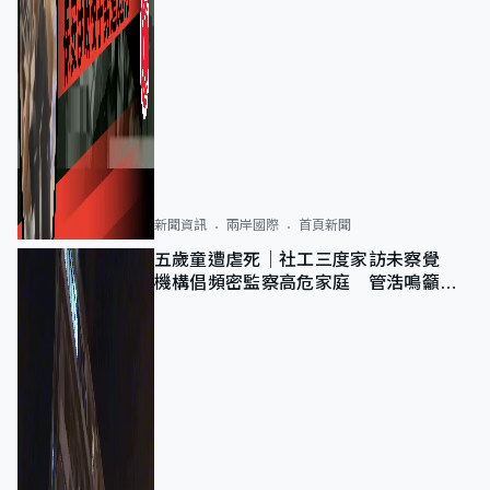
新聞資訊
兩岸國際
首頁新聞
五歲童遭虐死｜社工三度家訪未察覺
機構倡頻密監察高危家庭 管浩鳴籲加
強跨部門協作