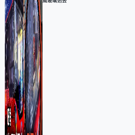
風玻璃逃去