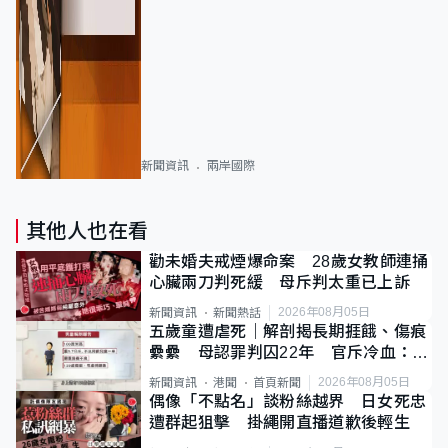
新聞資訊
兩岸國際
其他人也在看
勸未婚夫戒煙爆命案 28歲女教師連捅
心臟兩刀判死緩 母斥判太重已上訴
2026年08月05日
新聞資訊
新聞熱話
五歲童遭虐死｜解剖揭長期捱餓、傷痕
纍纍 母認罪判囚22年 官斥冷血：同
類案最惡劣
2026年08月05日
新聞資訊
港聞
首頁新聞
偶像「不點名」談粉絲越界 日女死忠
遭群起狙擊 掛繩開直播道歉後輕生