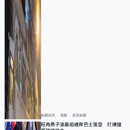
新聞資訊
港聞
首頁新聞
旺角男子凌晨追通宵巴士落空 打爆擋