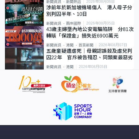
2026年08月06日
新聞資訊
新聞熱話
涉前年於新加坡機場傷人 港人母子分
別判囚半年、10日
2026年08月05日
新聞資訊
兩岸國際
43歲主婦墮內地公安電騙陷阱 分81次
轉賬「保證金」損失近6900萬元
2026年08月07日
新聞資訊
港聞
首頁新聞
五歲童疑遭虐死｜母親認誤殺及虐兒判
囚22年 官斥被告殘忍、同類案最惡劣
2026年08月05日
新聞資訊
港聞