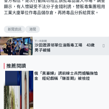
警方相信，是次行動成功阻止該批毒品留入市場。調查
顯示，有人懷疑受不法分子金錢利誘，替販毒集團租用
工業大廈單位作毒品儲存倉，再將毒品分拆給買家。
新聞資訊
港聞
下一則新聞
沙田瀝源邨單位淪販毒工場 43歲
男子被捕
推薦閱讀
俄「黑寡婦」誘前線士兵閃婚騙撫恤
金 經紀戲稱「賺首期」被檢控