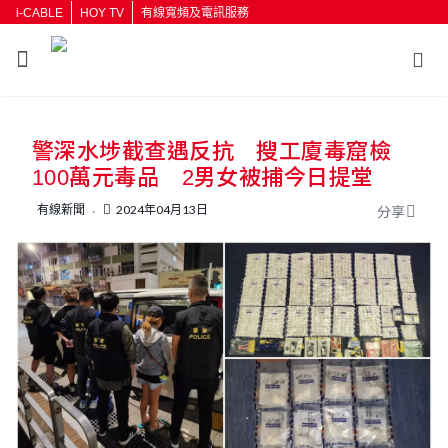
i-CABLE
HOY TV
有線寬頻及電訊服務
返回
警深水埗截查遇反抗 搜工廈毒窟檢
按輸入鍵開始搜尋
100萬元毒品 2男女被捕今日提堂
有線新聞
2024年04月13日
分享