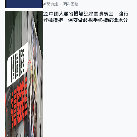
新聞資訊
兩岸國際
22中國人曼谷機場追星闖貴賓室 強行
登機遭拒 保安做歧視手勢遭紀律處分