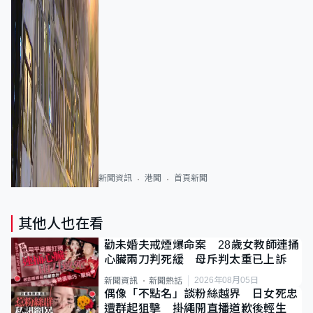
新聞資訊
港聞
首頁新聞
其他人也在看
勸未婚夫戒煙爆命案 28歲女教師連捅
心臟兩刀判死緩 母斥判太重已上訴
2026年08月05日
新聞資訊
新聞熱話
偶像「不點名」談粉絲越界 日女死忠
遭群起狙擊 掛繩開直播道歉後輕生