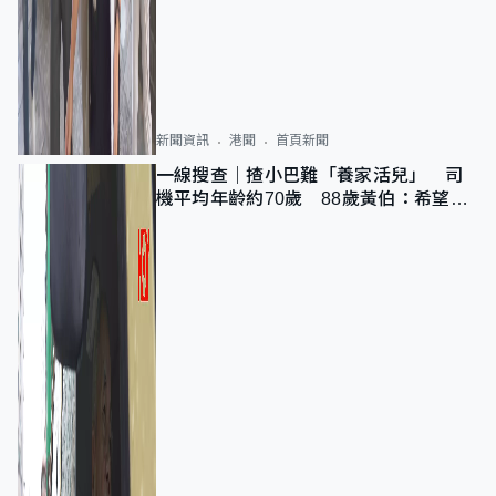
新聞資訊
港聞
首頁新聞
一線搜查｜揸小巴難「養家活兒」 司
機平均年齡約70歲 88歲黃伯：希望一
直揸落去