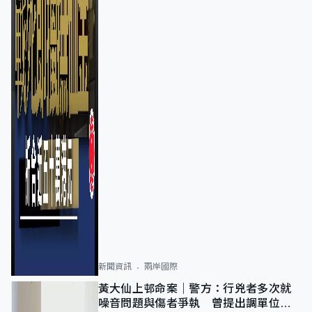
新聞資訊
兩岸國際
黃大仙上邨命案｜警方：行兇者多次就
噪音問題與傷者爭執 曾提出調單位已