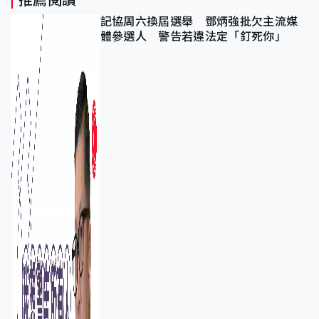
記協周六換屆選舉 鄧炳強批欠主流媒
體參選人 警告若違法定「釘死你」