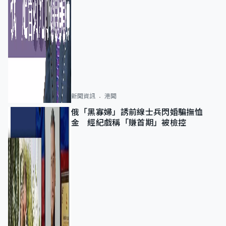
新聞資訊
港聞
俄「黑寡婦」誘前線士兵閃婚騙撫恤
金 經紀戲稱「賺首期」被檢控