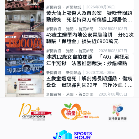
2026年08月06日
新聞資訊
新聞熱話
黃大仙上邨傷人及自殺案 疑噪音問題
動殺機 死者持菜刀斬傷樓上鄰居後墮
斃
2026年08月08日
新聞資訊
港聞
首頁新聞
43歲主婦墮內地公安電騙陷阱 分81次
轉賬「保證金」損失近6900萬元
2026年08月07日
新聞資訊
港聞
首頁新聞
涉誘12歲女自拍祼照 「A0」男捱足
年半冤獄 法官推翻裁決：抄錯標點
2026年08月06日
新聞資訊
新聞熱話
五歲童遭虐死｜解剖揭長期捱餓、傷痕
纍纍 母認罪判囚22年 官斥冷血：同
類案最惡劣
2026年08月05日
新聞資訊
港聞
首頁新聞