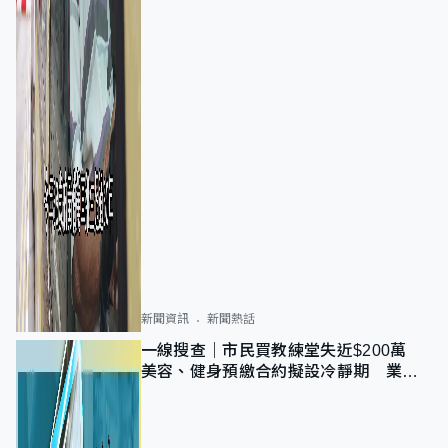
新聞資訊
新聞熱話
一線搜查｜市民買教練堂失近$200萬
美容、健身預繳合約擬設冷靜期 業界
憂退款計法對商戶不公