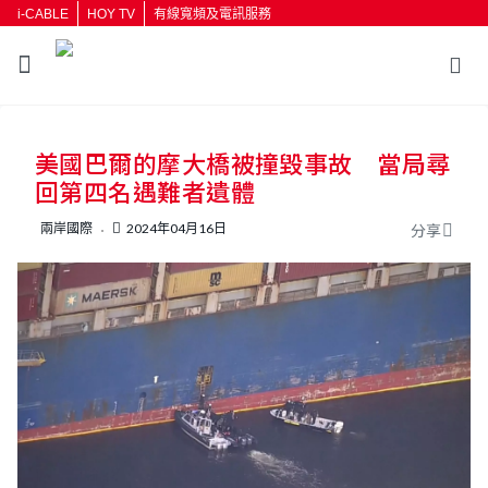
i-CABLE
HOY TV
有線寬頻及電訊服務
返回
美國巴爾的摩大橋被撞毀事故 當局尋
按輸入鍵開始搜尋
回第四名遇難者遺體
兩岸國際
2024年04月16日
分享