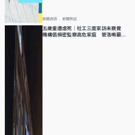
新聞資訊
新聞熱話
五歲童遭虐死｜社工三度家訪未察覺
機構倡頻密監察高危家庭 管浩鳴籲加
強跨部門協作