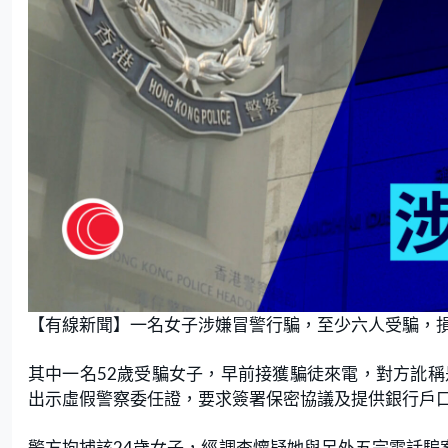
【有線新聞】一名女子涉嫌冒警行騙，至少六人受騙，損
其中一名52歲受騙女子，早前接獲騙徒來電，對方訛稱
出示虛假警察委任證，要求簽署保密協議及提供銀行戶
警方拘捕該24歲女子，經調查懷疑她與另外五宗電話騙