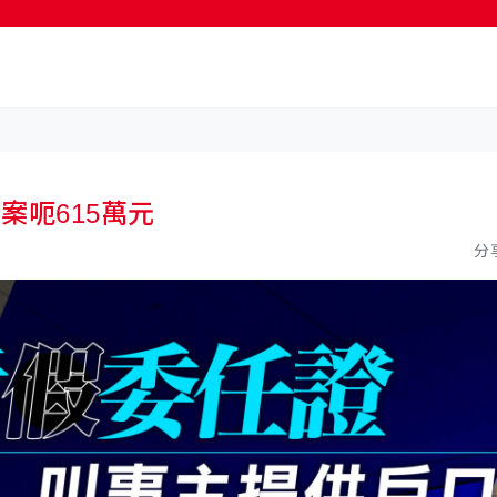
按輸入鍵開始搜尋
案呃615萬元
分