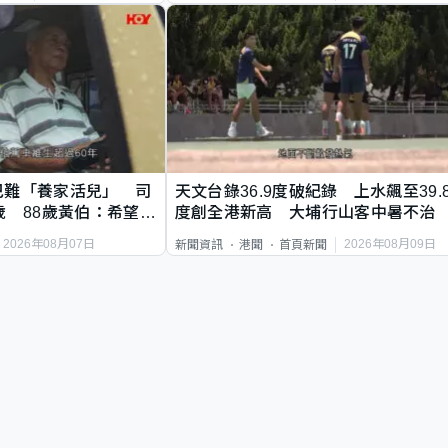
巴難「養家活兒」 司
天文台錄36.9度破紀錄 上水飆至39.
歲 88歲黃伯：希望一
度創全港新高 大埔行山客中暑不治
2026年08月07日
2026年08月09日
新聞資訊
港聞
首頁新聞