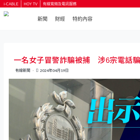
i-CABLE
HOY TV
有線寬頻及電訊服務
新聞
財經
特約內容
返回
一名女子冒警詐騙被捕 涉6宗電話騙
有線新聞
2024年04月19日