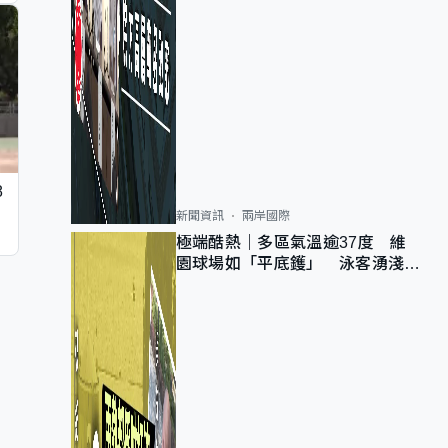
8
新聞資訊
兩岸國際
極端酷熱｜多區氣溫逾37度 維
園球場如「平底鑊」 泳客湧淺水
灣消暑