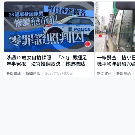
涉誘12歲女自拍祼照 「A0」男捱足
一線搜查｜揸小
年半冤獄 法官推翻裁決：抄錯標點
機平均年齡約70
直揸落去
2026年08月06日
新聞資訊
新聞熱話
新聞資訊
新聞熱話