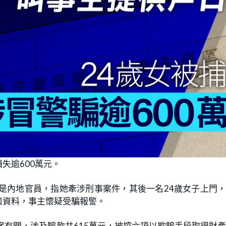
失逾600萬元。
是內地官員，指她牽涉刑事案件，其後一名24歲女子上門
口資料，事主懷疑受騙報警。
案有關，涉及騙款共615萬元，被控六項以欺騙手段取得財