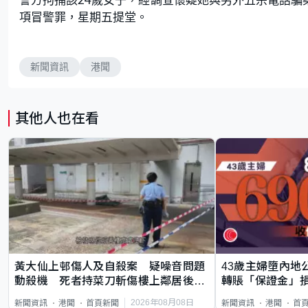
項冒警罪，星期五提堂。
新聞資訊
港聞
其他人也在看
黃大仙上邨傷人及自殺案 疑噪音問題
43歲主婦墮內地
動殺機 死者持菜刀斬傷樓上鄰居後墮
轉賬「保證金」損
斃
2026年08月08日
新聞資訊
港聞
首頁新聞
新聞資訊
港聞
首