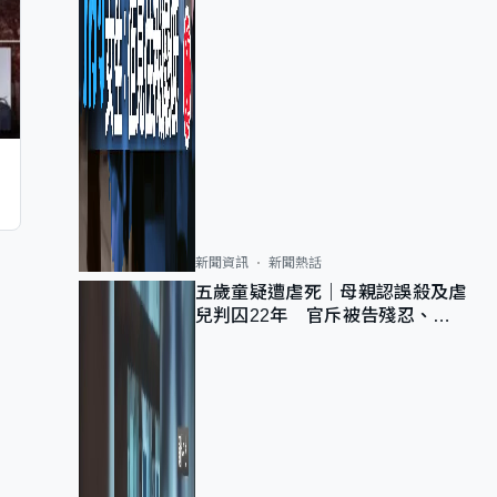
新聞資訊
新聞熱話
五歲童疑遭虐死｜母親認誤殺及虐
兒判囚22年 官斥被告殘忍、同
類案最惡劣