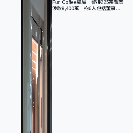
Fun Coffee騙局｜警接225宗報案
涉款9,400萬 拘6人包括董事股
東 最高金額一宗涉近千萬