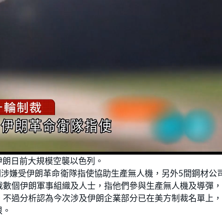
伊朗日前大規模空襲以色列。
們涉嫌受伊朗革命衛隊指使協助生產無人機，另外5間鋼材公
裁數個伊朗軍事組織及人士，指他們參與生產無人機及導彈
。不過分析認為今次涉及伊朗企業部分已在美方制裁名單上
限。