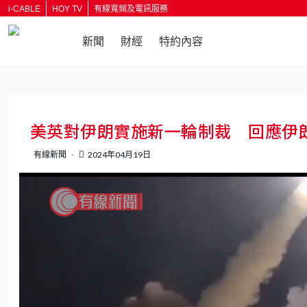
i-CABLE
HOY TV
有線寬頻及電訊服務
新聞
財經
特約內容
返回
美英對伊朗實施新一輪制裁 回應伊
有線新聞
2024年04月19日