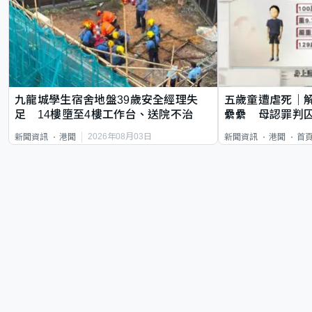
九龍城學生宿舍地盤39歲安全經理失
五歲童遭虐死｜
足 14樓墮至4樓工作台、送院不治
纍纍 母認罪判囚
類案最惡劣
2026年08月03日
新聞資訊
港聞
新聞資訊
港聞
首