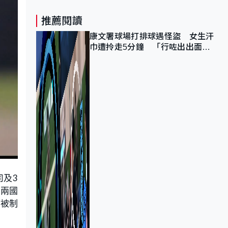
推薦閱讀
康文署球場打排球遇怪盜 女生汗
巾遭拎走5分鐘 「行咗出出面唔
知做乜」
司及3
，兩國
，被制