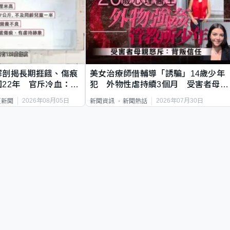
解剖揭長期捱餓、傷痕
美女治療師借輔導「誘騙」14歲少年
22年 官斥冷血：同
犯 外物性虐持續3個月 受害者母：
要保護其他人
2026年08月05日
2026年07月30日
頁新聞
新聞資訊
新聞熱話