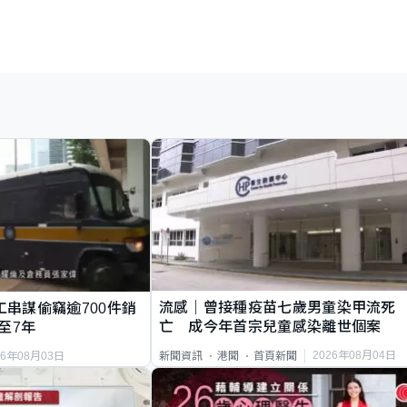
流感｜曾接種疫苗七歲男童染甲流死
工串謀偷竊逾700件銷
亡 成今年首宗兒童感染離世個案
至7年
2026年08月04日
新聞資訊
港聞
首頁新聞
26年08月03日