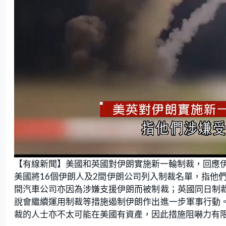
L
U
o
n
【有線新聞】美國和英國對伊朗實施新一輪制裁，回應
a
m
d
u
e
t
美國將16個伊朗人及2間伊朗公司列入制裁名單，指他
d
e
:
間汽車公司亦因為涉嫌支援伊朗而被制裁；英國同日制
5
2
.
說會繼續運用制裁等措施遏制伊朗作出進一步軍事行動
9
4
裁的人士亦不太可能在美國有資產，因此措施阻嚇力有
%