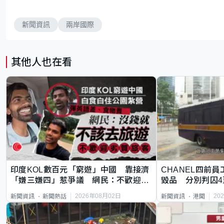
新聞資訊
兩岸國際
其他人也在看
印度KOL數百元「窮遊」中國 靠接濟
CHANEL四前員
「嫌三嫌四」惹爭議 網民：不歡迎劣
毀品 分別判囚4
質旅客
2026年08月02日
20
新聞資訊
新聞熱話
新聞資訊
港聞