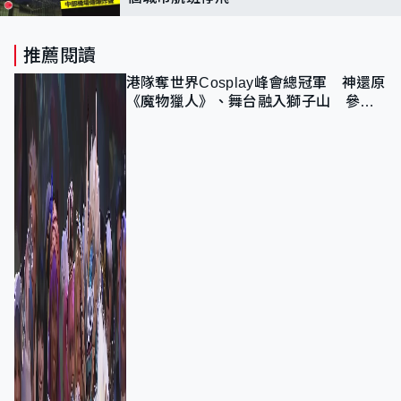
推薦閱讀
港隊奪世界Cosplay峰會總冠軍 神還原
《魔物獵人》、舞台融入獅子山 參賽
者：讓大家認識香港