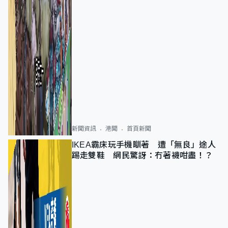
新聞資訊
港聞
首頁新聞
IKEA霸床玩手機瞓著 遭「無良」途人
踢走雙鞋 網民驚訝：冇著襪咁盡！？