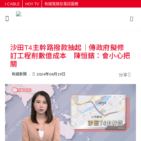
i-CABLE
HOY TV
有線寬頻及電訊服務
返回
沙田T4主幹路撥款抽起｜傳政府擬修
按輸入鍵開始搜尋
訂工程削數億成本 陳恒鑌：會小心把
關
有線新聞
2024年04月19日
分享