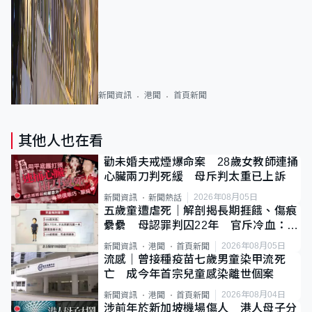
新聞資訊
港聞
首頁新聞
其他人也在看
勸未婚夫戒煙爆命案 28歲女教師連捅
心臟兩刀判死緩 母斥判太重已上訴
2026年08月05日
新聞資訊
新聞熱話
五歲童遭虐死｜解剖揭長期捱餓、傷痕
纍纍 母認罪判囚22年 官斥冷血：同
類案最惡劣
2026年08月05日
新聞資訊
港聞
首頁新聞
流感｜曾接種疫苗七歲男童染甲流死
亡 成今年首宗兒童感染離世個案
2026年08月04日
新聞資訊
港聞
首頁新聞
涉前年於新加坡機場傷人 港人母子分