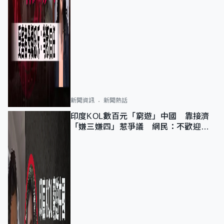
新聞資訊
新聞熱話
印度KOL數百元「窮遊」中國 靠接濟
「嫌三嫌四」惹爭議 網民：不歡迎劣
質旅客