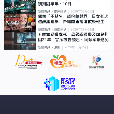
別判囚半年、10日
2026年08月05日
新聞資訊
兩岸國際
偶像「不點名」談粉絲越界 日女死忠
遭群起狙擊 掛繩開直播道歉後輕生
2026年08月06日
新聞資訊
新聞熱話
五歲童疑遭虐死｜母親認誤殺及虐兒判
囚22年 官斥被告殘忍、同類案最惡劣
2026年08月05日
新聞資訊
港聞