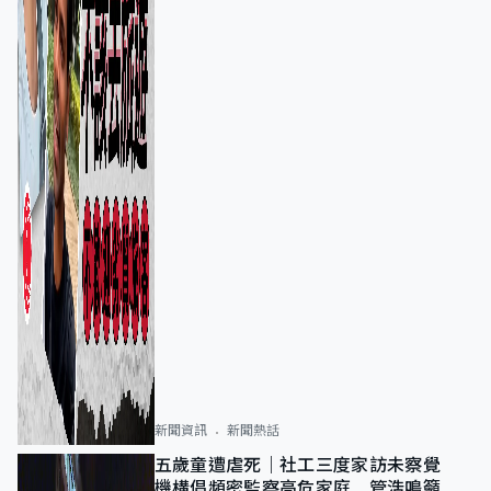
新聞資訊
新聞熱話
五歲童遭虐死｜社工三度家訪未察覺
機構倡頻密監察高危家庭 管浩鳴籲加