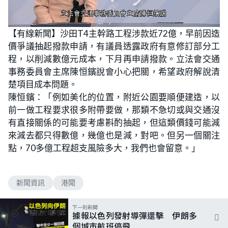
L
U
o
n
【有線新聞】沙田T4主幹路工程涉款近72億，早前因造
a
m
d
u
價爭議抽起撥款申請，有議員透露政府有意修訂部分工
e
t
d
e
:
程，以削減數億元成本，下月再申請撥款。立法會交通
5
2
事務委員會主席陳恒鑌說會小心把關，希望政府解說清
.
3
楚項目成本問題。
8
%
陳恒鑌：「例如美化的位置，附近公園要順便建造，以
前一做工程要求很多附帶要做，那類不急切或與交通沒
有直接關係的可能要考慮斟酌抽起，但這類價錢可能減
來減去都只得數億，幾億也是減，對吧。但另一個關注
點，70多億工程超支風險多大，我們也會留意。」
新聞資訊
港聞
下一則新聞
據報以色列發射導彈還擊 伊朗多
個城市航班停飛