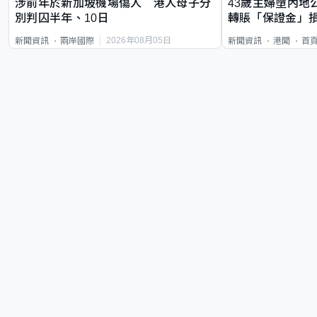
涉前年於新加坡機場傷人 港人母子分
43歲主婦墮內地
別判囚半年、10日
轉賬「保證金」損
2026年08月05日
新聞資訊
兩岸國際
新聞資訊
港聞
首