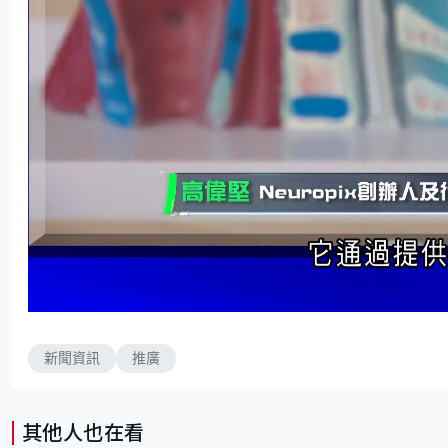
L
U
o
n
a
m
d
u
e
t
d
e
新聞資訊
推廣
:
1
4
.
2
1
%
其他人也在看