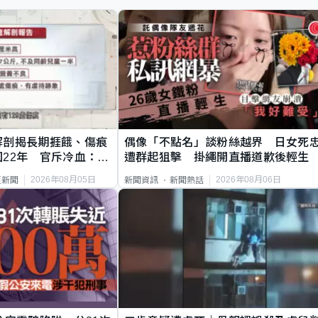
解剖揭長期捱餓、傷痕
偶像「不點名」談粉絲越界 日女死
22年 官斥冷血：同
遭群起狙擊 掛繩開直播道歉後輕生
2026年08月05日
2026年08月06日
頁新聞
新聞資訊
新聞熱話