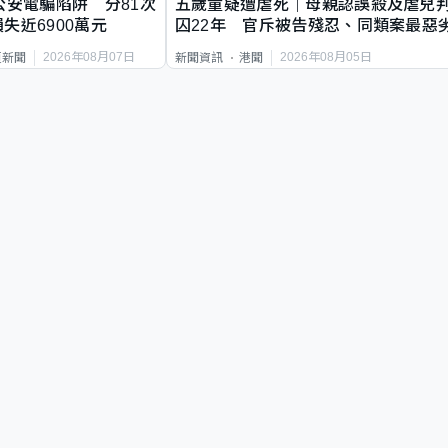
公安電騙陷阱 分81次
五歲童疑遭虐死｜母親認誤殺及虐兒
失近6900萬元
囚22年 官斥被告殘忍、同類案最惡
2026年08月07日
2026年08月05日
頁新聞
新聞資訊
港聞