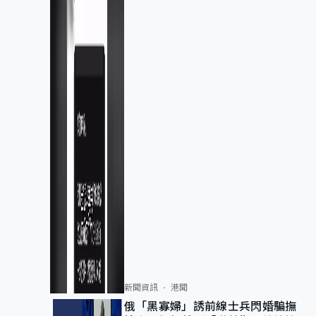
新聞資訊
港聞
俄「黑寡婦」誘前線士兵閃婚騙撫