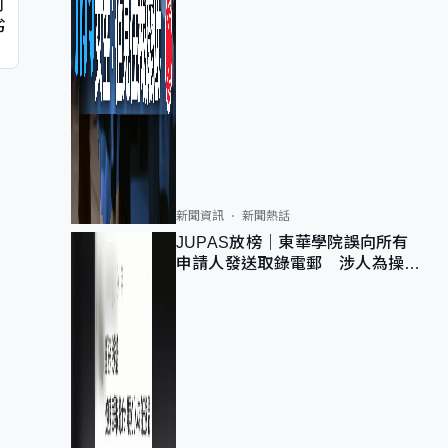
判
劣
新聞資訊
新聞熱話
JUPAS放榜｜東華學院誤向所有
申請人發送取錄電郵 涉人為操作
疏忽、影響11,139人