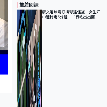
推薦閱讀
康文署球場打排球遇怪盜 女生汗
巾遭拎走5分鐘 「行咗出出面唔
知做乜」