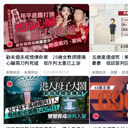
勸未婚夫戒煙爆命案 28歲女教師連捅
五歲童遭虐死｜
心臟兩刀判死緩 母斥判太重已上訴
纍纍 母認罪判囚
類案最惡劣
2026年08月05日
新聞資訊
新聞熱話
新聞資訊
港聞
首