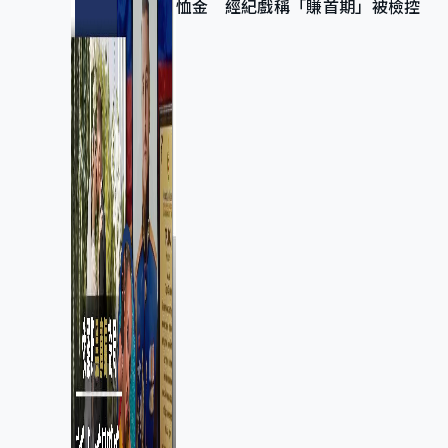
恤金 經紀戲稱「賺首期」被檢控