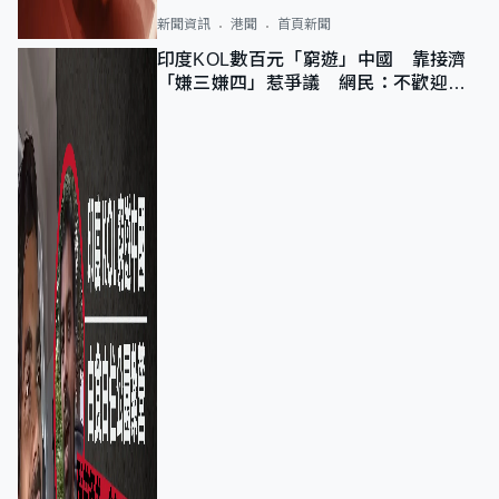
新聞資訊
港聞
首頁新聞
印度KOL數百元「窮遊」中國 靠接濟
「嫌三嫌四」惹爭議 網民：不歡迎劣
質旅客