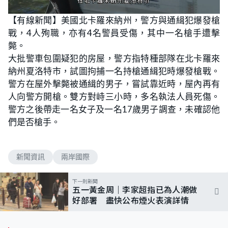
L
U
o
n
【有線新聞】美國北卡羅來納州，警方與通緝犯爆發槍
a
m
d
u
戰，4人殉職，亦有4名警員受傷，其中一名槍手遭擊
e
t
d
e
:
斃。
7
8
大批警車包圍疑犯的房屋，警方指特種部隊在北卡羅來
.
9
納州夏洛特市，試圖拘捕一名持槍通緝犯時爆發槍戰。
5
%
警方在屋外擊斃被通緝的男子，嘗試靠近時，屋內再有
人向警方開槍。雙方對峙三小時，多名執法人員死傷。
警方之後帶走一名女子及一名17歲男子調查，未確認他
們是否槍手。
新聞資訊
兩岸國際
下一則新聞
五一黃金周｜李家超指已為人潮做
好部署 盡快公布煙火表演詳情