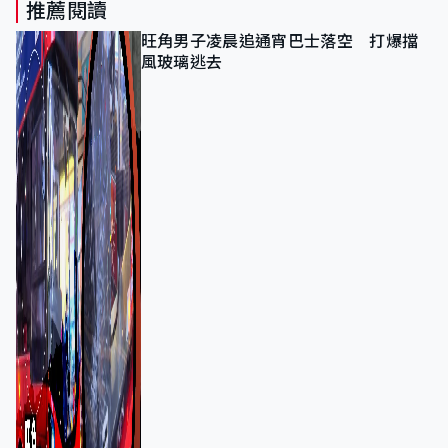
推薦閱讀
旺角男子凌晨追通宵巴士落空 打爆擋
風玻璃逃去