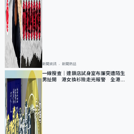
新聞資訊
新聞熱話
一線搜查｜連鎖店試身室布簾突遭陌生
男扯開 港女換衫險走光報警 全港分
店急換實體門