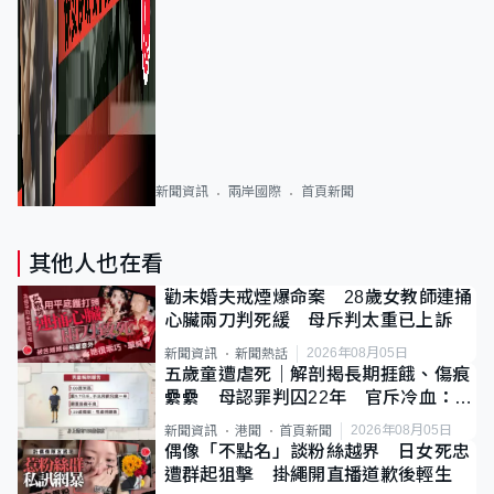
新聞資訊
兩岸國際
首頁新聞
其他人也在看
勸未婚夫戒煙爆命案 28歲女教師連捅
心臟兩刀判死緩 母斥判太重已上訴
2026年08月05日
新聞資訊
新聞熱話
五歲童遭虐死｜解剖揭長期捱餓、傷痕
纍纍 母認罪判囚22年 官斥冷血：同
類案最惡劣
2026年08月05日
新聞資訊
港聞
首頁新聞
偶像「不點名」談粉絲越界 日女死忠
遭群起狙擊 掛繩開直播道歉後輕生