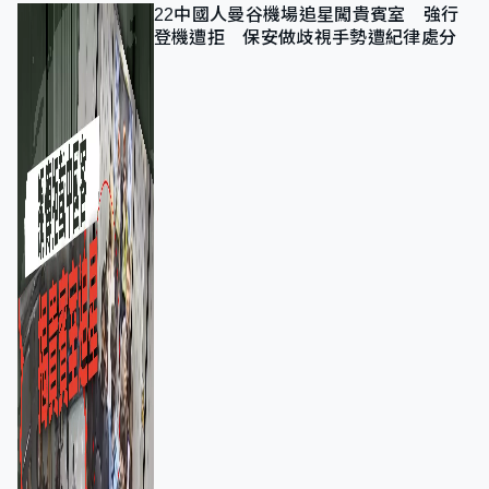
22中國人曼谷機場追星闖貴賓室 強行
登機遭拒 保安做歧視手勢遭紀律處分