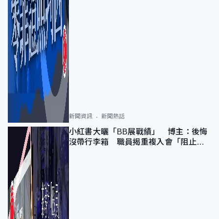
新聞資訊
新聞熱話
小紅書大曬「BB展戰績」 博主：後悔
沒帶行李箱 職員揭重複入會「阻止唔
到」