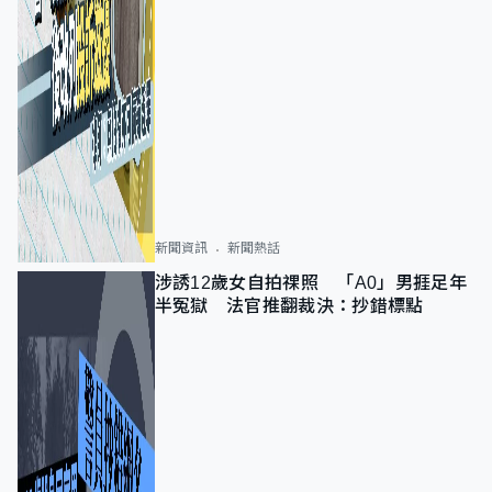
新聞資訊
新聞熱話
涉誘12歲女自拍祼照 「A0」男捱足年
半冤獄 法官推翻裁決：抄錯標點