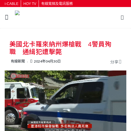
i-CABLE
HOY TV
有線寬頻及電訊服務
美國北卡羅來納州爆槍戰 4警員殉
職 通緝犯遭擊斃
有線新聞
2024年04月30日
分享