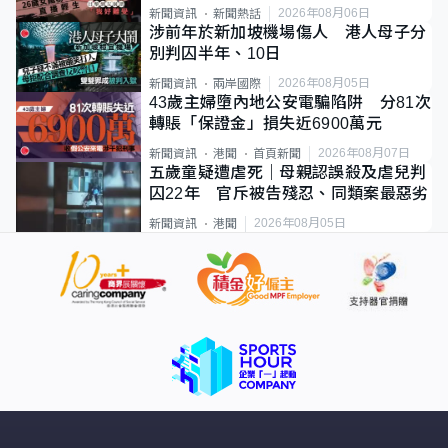
2026年08月06日
新聞資訊
新聞熱話
涉前年於新加坡機場傷人 港人母子分
別判囚半年、10日
2026年08月05日
新聞資訊
兩岸國際
43歲主婦墮內地公安電騙陷阱 分81次
轉賬「保證金」損失近6900萬元
2026年08月07日
新聞資訊
港聞
首頁新聞
五歲童疑遭虐死｜母親認誤殺及虐兒判
囚22年 官斥被告殘忍、同類案最惡劣
2026年08月05日
新聞資訊
港聞