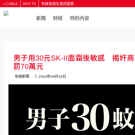
i-CABLE
HOY TV
有線寬頻及電訊服務
新聞
財經
特約內容
返回
男子用30元SK-II面霜後敏感 揭奸
罰70萬元
有線新聞
2024年04月30日