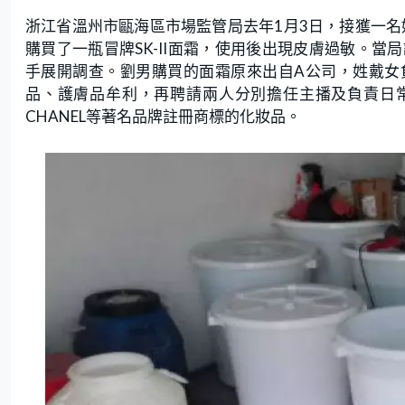
浙江省溫州市甌海區市場監管局去年1月3日，接獲一名姓
購買了一瓶冒牌SK-II面霜，使用後出現皮膚過敏。
手展開調查。劉男購買的面霜原來出自A公司，姓戴女負
品、護膚品牟利，再聘請兩人分別擔任主播及負責日常經營，以
CHANEL等著名品牌註冊商標的化妝品。