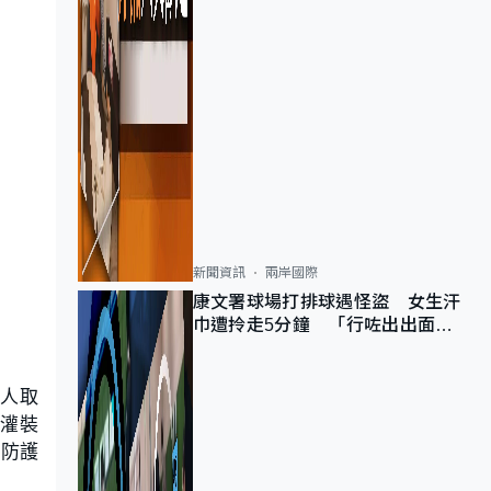
新聞資訊
兩岸國際
康文署球場打排球遇怪盜 女生汗
巾遭拎走5分鐘 「行咗出出面唔
知做乜」
間人取
灌裝
生防護