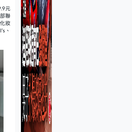
.9元
安部聯
冒化妝
’s、