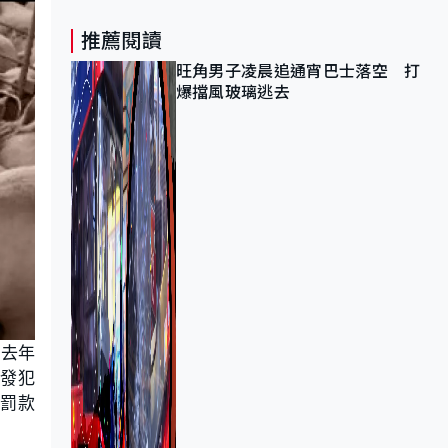
推薦閱讀
旺角男子凌晨追通宵巴士落空 打
爆擋風玻璃逃去
子去年
揭發犯
共罰款