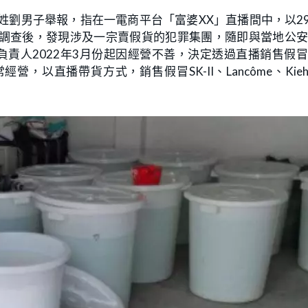
劉男子舉報，指在一電商平台「富婆XX」直播間中，以29
當局調查後，發現涉及一宗賣假貨的犯罪集團，隨即與當地公
責人2022年3月份起因經營不善，決定透過直播銷售假
直播帶貨方式，銷售假冒SK-II、Lancôme、Kiehl