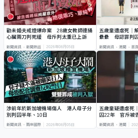
勸未婚夫戒煙爆命案 28歲女教師連捅
五歲童遭虐死｜
心臟兩刀判死緩 母斥判太重已上訴
纍纍 母認罪判囚
類案最惡劣
2026年08月05日
新聞資訊
新聞熱話
新聞資訊
港聞
首
涉前年於新加坡機場傷人 港人母子分
五歲童疑遭虐死
別判囚半年、10日
囚22年 官斥被
2026年08月05日
20
新聞資訊
兩岸國際
新聞資訊
港聞