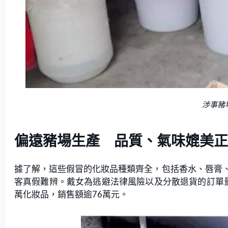
涉事豬
偏遠豬場生產 品質、氣味媲美正
據了解，這些假冒的化妝品種類齊全，包括香水、唇膏
客真假難辨。戴女為逃避法律風險以及分散退貨的訂單量
萬化妝品，銷售額逾76萬元。