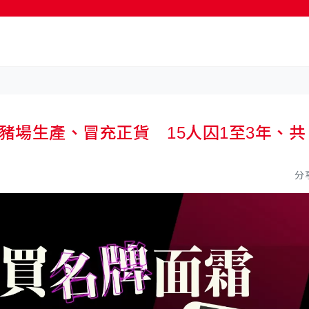
按輸入鍵開始搜尋
商豬場生產、冒充正貨 15人囚1至3年、共
分