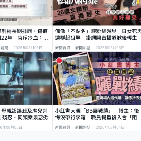
解剖揭長期捱餓、傷痕
偶像「不點名」談粉絲越界 日女死
22年 官斥冷血：同
遭群起狙擊 掛繩開直播道歉後輕生
2026年08月05日
2026年08月06日
頁新聞
新聞資訊
新聞熱話
｜母親認誤殺及虐兒判
小紅書大曬「BB展戰績」 博主：後
告殘忍、同類案最惡劣
悔沒帶行李箱 職員揭重複入會「阻
唔到」
26年08月05日
2026年08月04日
新聞資訊
新聞熱話