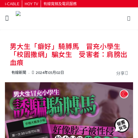
i-CABLE
HOY TV
有線寬頻及電訊服務
返回
男大生「癖好」騎膊馬 冒充小學生
按輸入鍵開始搜尋
「校園撒網」騙女生 受害者：肩膀出
血痕
有線新聞
2024年05月02日
分享