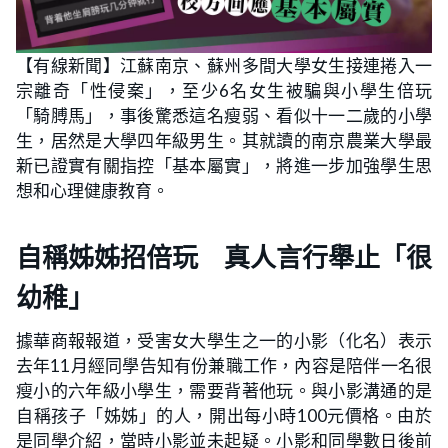
【有線新聞】江蘇南京、蘇州多間大學女生接連捲入一
宗離奇「性侵案」，至少6名女生被騙與小學生倍玩
「騎膊馬」，事後驚悉這名瘦弱、看似十一二歲的小學
生，居然是大學四年級男生。其就讀的南京農業大學最
新已證實有關指控「基本屬實」，將進一步加強學生思
想和心理健康教育。
自稱姊姊招倍玩 真人言行舉止「很
幼稚」
據華商報報道，受害女大學生之一的小影（化名）表示
去年11月經同學告知有份兼職工作，內容是陪伴一名很
瘦小的六年級小學生，需要背著他玩。與小影溝通的是
自稱孩子「姊姊」的人，開出每小時100元價格。由於
是同學介紹，當時小影並未起疑。小影和同學數日後前