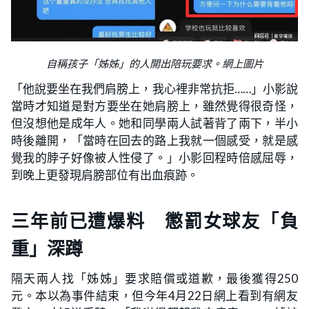
自稱孩子「姊姊」的人開出陪玩要求。網上圖片
「他說要坐在我們肩膀上，我心裡非常抗拒……」小影說
當時才知道是對方要坐在她肩膀上，雖然覺得很奇怪，
但沒想他是成年人。她和同學兩人試著背了兩下，半小
時後離開，「當時在回去的路上我就一個感受，就是感
覺我的脖子好像被人性侵了。」小影回程時倍感屈辱，
到晚上更發現肩膀部位有出血痕跡。
三年前已遭爆料 懲罰女球友「負
重」深蹲
隔天兩人找「姊姊」要求賠償或道歉，最後獲得250
元。本以為事件結束，但今年4月22日網上看到有網友