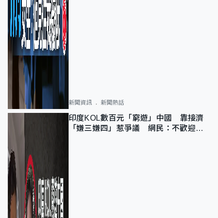
新聞資訊
新聞熱話
印度KOL數百元「窮遊」中國 靠接濟
「嫌三嫌四」惹爭議 網民：不歡迎劣
質旅客