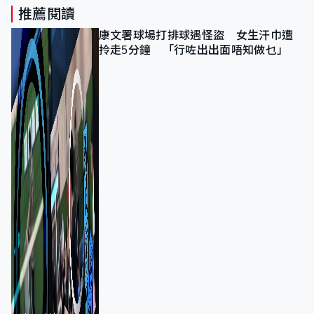
推薦閱讀
康文署球場打排球遇怪盜 女生汗巾遭
拎走5分鐘 「行咗出出面唔知做乜」