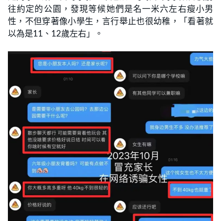
往約定的公園，發現等候她們是名一米六左右瘦小男
性，不但穿著像小學生，言行舉止也很幼稚，「看著就
以為是11、12歲左右」。