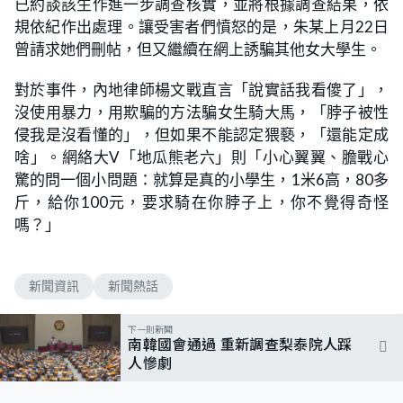
已約談該生作進一步調查核實，並將根據調查結果，依
規依紀作出處理。讓受害者們憤怒的是，朱某上月22日
曾請求她們刪帖，但又繼續在網上誘騙其他女大學生。
對於事件，內地律師楊文戰直言「說實話我看傻了」，
沒使用暴力，用欺騙的方法騙女生騎大馬，「脖子被性
侵我是沒看懂的」，但如果不能認定猥褻，「還能定成
啥」。網絡大V「地瓜熊老六」則「小心翼翼、膽戰心
驚的問一個小問題：就算是真的小學生，1米6高，80多
斤，給你100元，要求騎在你脖子上，你不覺得奇怪
嗎？」
新聞資訊
新聞熱話
下一則新聞
南韓國會通過 重新調查梨泰院人踩
人慘劇