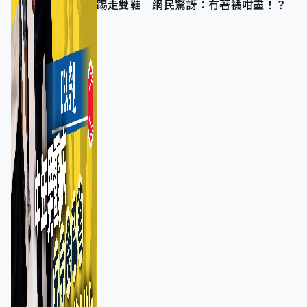
踢走雙鞋 網民驚訝：冇著襪咁盡！？