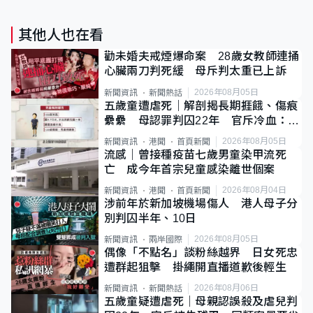
其他人也在看
勸未婚夫戒煙爆命案 28歲女教師連捅
心臟兩刀判死緩 母斥判太重已上訴
2026年08月05日
新聞資訊
新聞熱話
五歲童遭虐死｜解剖揭長期捱餓、傷痕
纍纍 母認罪判囚22年 官斥冷血：同
類案最惡劣
2026年08月05日
新聞資訊
港聞
首頁新聞
流感｜曾接種疫苗七歲男童染甲流死
亡 成今年首宗兒童感染離世個案
2026年08月04日
新聞資訊
港聞
首頁新聞
涉前年於新加坡機場傷人 港人母子分
別判囚半年、10日
2026年08月05日
新聞資訊
兩岸國際
偶像「不點名」談粉絲越界 日女死忠
遭群起狙擊 掛繩開直播道歉後輕生
2026年08月06日
新聞資訊
新聞熱話
五歲童疑遭虐死｜母親認誤殺及虐兒判