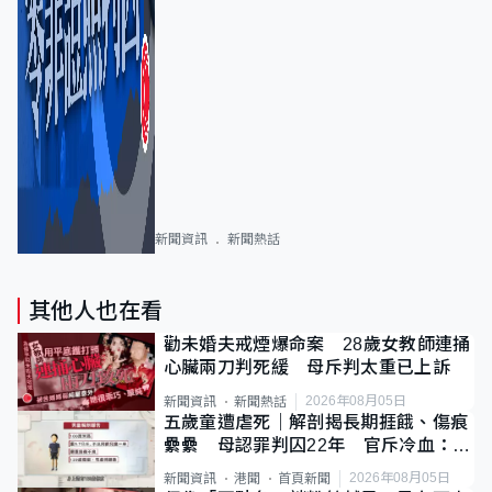
新聞資訊
新聞熱話
其他人也在看
勸未婚夫戒煙爆命案 28歲女教師連捅
心臟兩刀判死緩 母斥判太重已上訴
2026年08月05日
新聞資訊
新聞熱話
五歲童遭虐死｜解剖揭長期捱餓、傷痕
纍纍 母認罪判囚22年 官斥冷血：同
類案最惡劣
2026年08月05日
新聞資訊
港聞
首頁新聞