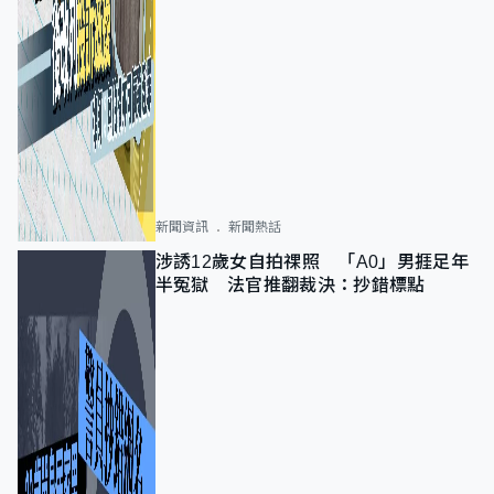
新聞資訊
新聞熱話
涉誘12歲女自拍祼照 「A0」男捱足年
半冤獄 法官推翻裁決：抄錯標點