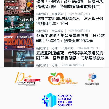
偶像「不點名」談粉絲越界 日女死忠
遭群起狙擊 掛繩開直播道歉後輕生
2026年08月06日
新聞資訊
新聞熱話
涉前年於新加坡機場傷人 港人母子分
別判囚半年、10日
2026年08月05日
新聞資訊
兩岸國際
43歲主婦墮內地公安電騙陷阱 分81次
轉賬「保證金」損失近6900萬元
2026年08月07日
新聞資訊
港聞
首頁新聞
五歲童疑遭虐死｜母親認誤殺及虐兒判
囚22年 官斥被告殘忍、同類案最惡劣
2026年08月05日
新聞資訊
港聞