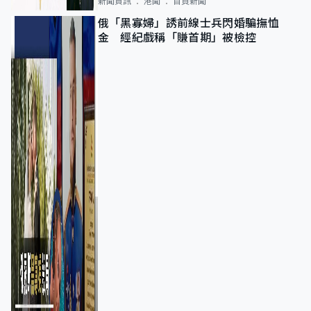
新聞資訊
港聞
首頁新聞
俄「黑寡婦」誘前線士兵閃婚騙撫恤
金 經紀戲稱「賺首期」被檢控