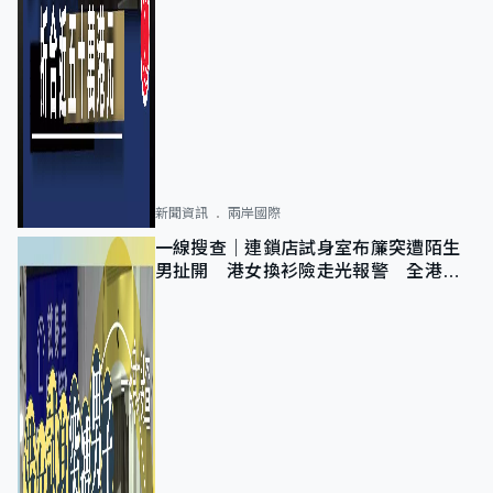
新聞資訊
兩岸國際
一線搜查｜連鎖店試身室布簾突遭陌生
男扯開 港女換衫險走光報警 全港分
店急換實體門