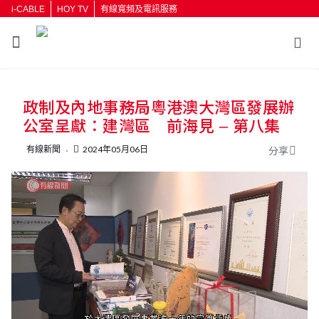
i-CABLE
HOY TV
有線寬頻及電訊服務
返回
政制及內地事務局粵港澳大灣區發展辦
按輸入鍵開始搜尋
公室呈獻：建灣區 前海見 – 第八集
有線新聞
2024年05月06日
分享