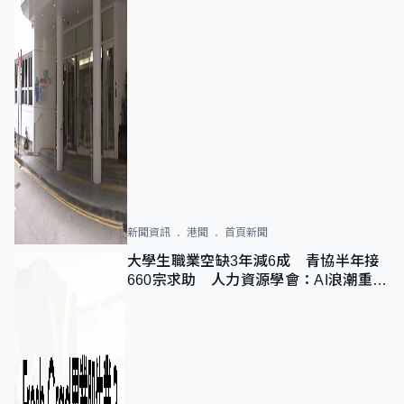
新聞資訊
港聞
首頁新聞
大學生職業空缺3年減6成 青協半年接
660宗求助 人力資源學會：AI浪潮重整
職位需求