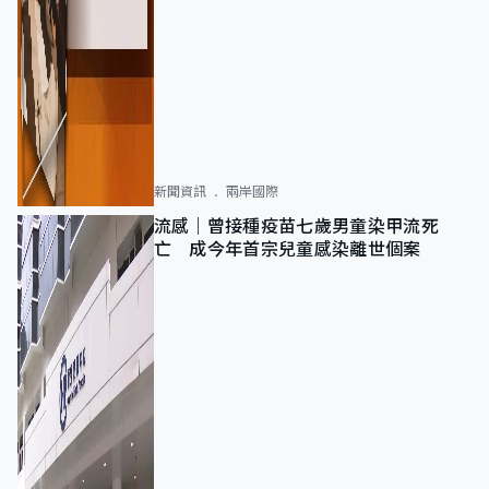
新聞資訊
兩岸國際
流感｜曾接種疫苗七歲男童染甲流死
亡 成今年首宗兒童感染離世個案