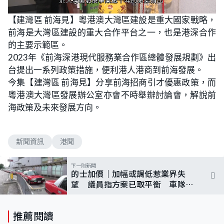
L
U
o
n
【建灣區 前海見】粵港澳大灣區建設是重大國家戰略，
a
m
d
u
前海是大灣區建設的重大合作平台之一，也是港深合作
e
t
d
e
:
的主要示範區。
1
4
2023年《前海深港現代服務業合作區總體發展規劃》出
.
2
台提出一系列政策措施，便利港人港商到前海發展。
1
%
今集【建灣區 前海見】分享前海招商引才優惠政策，而
粵港澳大灣區發展辦公室亦會不時舉辦討論會，解說前
海政策及未來發展方向。
新聞資訊
港聞
下一則新聞
的士加價｜加幅或調低惹業界失
望 議員指方案已取平衡 車隊制
可增加業界形象
推薦閱讀