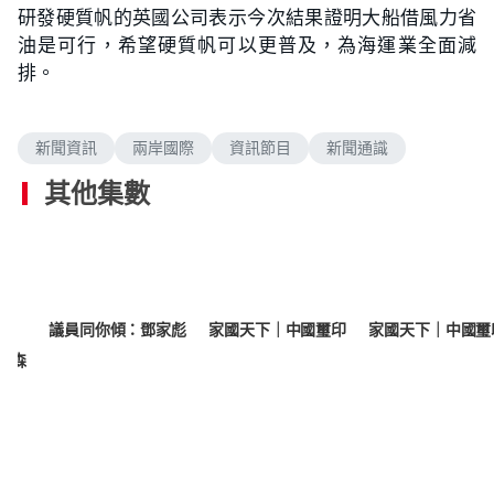
研發硬質帆的英國公司表示今次結果證明大船借風力省
油是可行，希望硬質帆可以更普及，為海運業全面減
排。
新聞資訊
兩岸國際
資訊節目
新聞通識
其他集數
議員同你傾：鄧家彪
家國天下｜中國璽印
家國天下｜中國璽
炳森