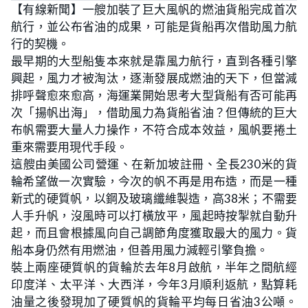
【有線新聞】一艘加裝了巨大風帆的燃油貨船完成首次
航行，並公布省油的成果，可能是貨船再次借助風力航
行的契機。
最早期的大型船隻本來就是靠風力航行，直到各種引擎
興起，風力才被淘汰，逐漸發展成燃油的天下，但當減
排呼聲愈來愈高，海運業開始思考大型貨船有否可能再
次「揚帆出海」，借助風力為貨船省油？但傳統的巨大
布帆需要大量人力操作，不符合成本效益，風帆要捲土
重來需要用現代手段。
這艘由美國公司營運、在新加坡註冊、全長230米的貨
輪希望做一次實驗，今次的帆不再是用布造，而是一種
新式的硬質帆，以鋼及玻璃纖維製造，高38米；不需要
人手升帆，沒風時可以打橫放平，風起時按掣就自動升
起，而且會根據風向自己調節角度獲取最大的風力。貨
船本身仍然有用燃油，但善用風力減輕引擎負擔。
裝上兩座硬質帆的貨輪於去年8月啟航，半年之間航經
印度洋、太平洋、大西洋，今年3月順利返航，點算耗
油量之後發現加了硬質帆的貨輪平均每日省油3公噸。