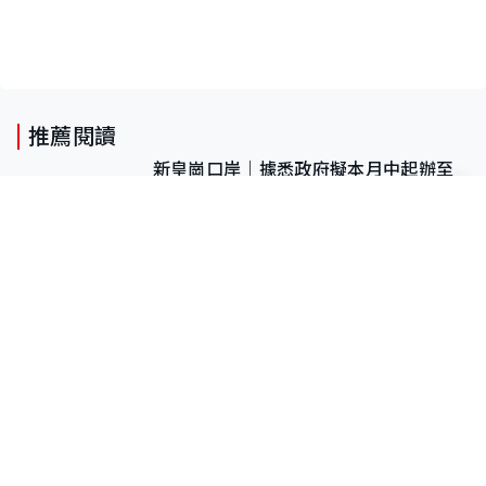
推薦閱讀
新皇崗口岸｜據悉政府擬本月中起辦至
少四場大型演練 動員逾三萬公務員人
次測試