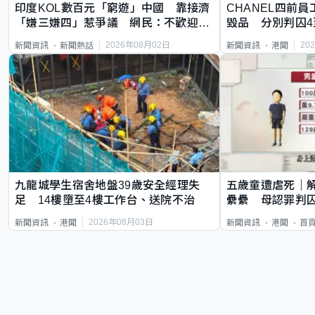
印度KOL數百元「窮遊」中國 靠接濟
CHANEL四前員
「嫌三嫌四」惹爭議 網民：不歡迎劣
毀品 分別判囚4
質旅客
2026年08月02日
20
新聞資訊
新聞熱話
新聞資訊
港聞
九龍城學生宿舍地盤39歲安全經理失
五歲童遭虐死｜
足 14樓墮至4樓工作台、送院不治
纍纍 母認罪判囚
類案最惡劣
2026年08月03日
新聞資訊
港聞
新聞資訊
港聞
首