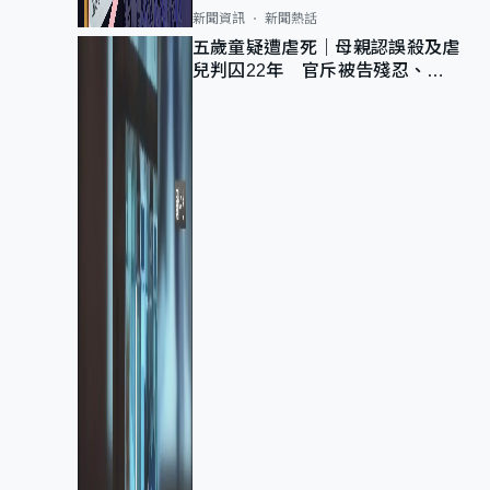
新聞資訊
新聞熱話
五歲童疑遭虐死｜母親認誤殺及虐
兒判囚22年 官斥被告殘忍、同
類案最惡劣