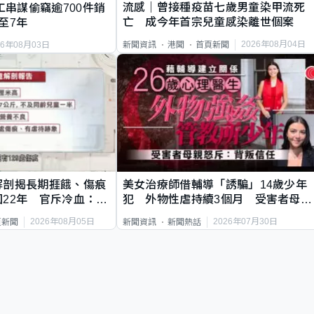
流感｜曾接種疫苗七歲男童染甲流死
工串謀偷竊逾700件銷
亡 成今年首宗兒童感染離世個案
至7年
2026年08月04日
新聞資訊
港聞
首頁新聞
26年08月03日
解剖揭長期捱餓、傷痕
美女治療師借輔導「誘騙」14歲少年
22年 官斥冷血：同
犯 外物性虐持續3個月 受害者母：
要保護其他人
2026年08月05日
2026年07月30日
頁新聞
新聞資訊
新聞熱話