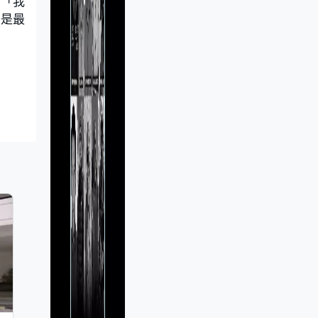
：「我
議是最