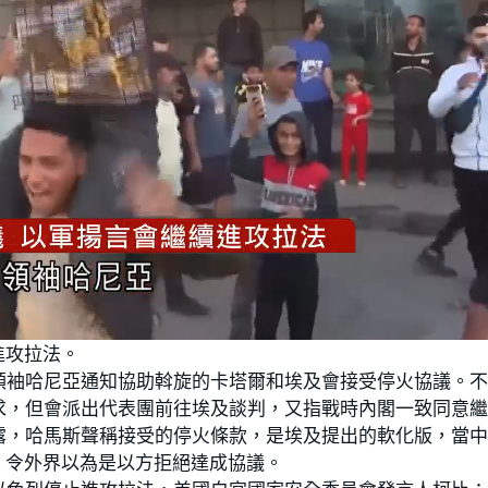
進攻拉法。
領袖哈尼亞通知協助斡旋的卡塔爾和埃及會接受停火協議。
求，但會派出代表團前往埃及談判，又指戰時內閣一致同意
露，哈馬斯聲稱接受的停火條款，是埃及提出的軟化版，當
，令外界以為是以方拒絕達成協議。