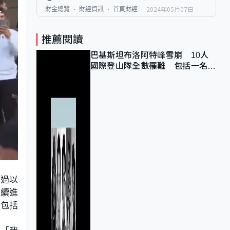
2024年05月07日
財金總覽
財經資訊
首頁財經
推薦閱讀
巴基斯坦布洛阿特峰雪崩 10人
國際登山隊全數罹難 包括一名中
國公民
不過以
繼續進
中包括