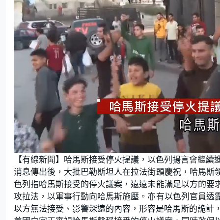
L
U
o
n
【有線新聞】哈馬斯接受停火提議，以色列揚言會繼續
a
m
d
u
e
t
消息傳出後，大批巴勒斯坦人在拉法街頭慶祝，哈馬斯
d
e
:
色列指哈馬斯接受的停火議案，遠遠未能滿足以方的要
2
8
.
攻拉法，以軍事行動向哈馬斯施壓。亦有以色列官員透
5
7
以方無法接受、影響深遠的內容，形容是哈馬斯的詭計
%