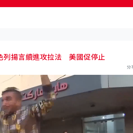
按輸入鍵開始搜尋
色列揚言續進攻拉法 美國促停止
分