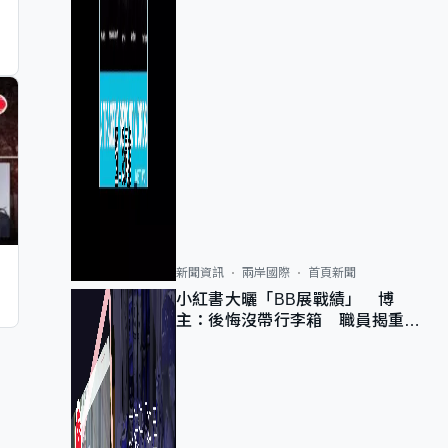
新聞資訊
兩岸國際
首頁新聞
小紅書大曬「BB展戰績」 博
主：後悔沒帶行李箱 職員揭重複
入會「阻止唔到」