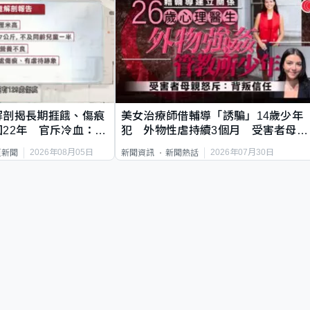
解剖揭長期捱餓、傷痕
美女治療師借輔導「誘騙」14歲少年
22年 官斥冷血：同
犯 外物性虐持續3個月 受害者母：
要保護其他人
2026年08月05日
2026年07月30日
頁新聞
新聞資訊
新聞熱話