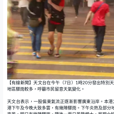
【有線新聞】天文台在今午（7日）1時20分發出特別
地區驟雨較多，呼籲市民留意天氣變化。
天文台表示，一股偏東氣流正逐漸影響廣東沿岸。本港
港下午及今晚大致多雲，有幾陣驟雨。下午炎熱及部分