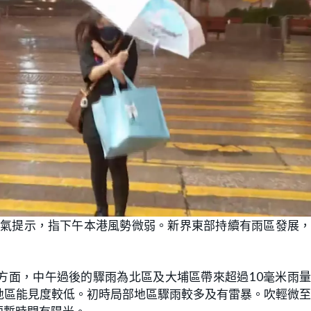
天氣提示，指下午本港風勢微弱。新界東部持續有雨區發展
方面，中午過後的驟雨為北區及大埔區帶來超過10毫米雨
地區能見度較低。初時局部地區驟雨較多及有雷暴。吹輕微