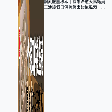
調亂胚胎樣本｜據悉希愈大馬籍員
工涉錄假口供掩飾出錯後離港 警
列詐騙 正通緝在逃人士