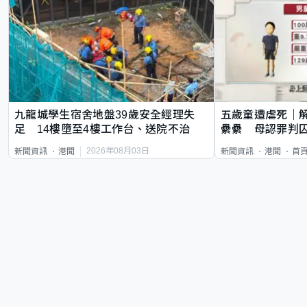
九龍城學生宿舍地盤39歲安全經理失
五歲童遭虐死｜
足 14樓墮至4樓工作台、送院不治
纍纍 母認罪判囚
類案最惡劣
2026年08月03日
新聞資訊
港聞
新聞資訊
港聞
首