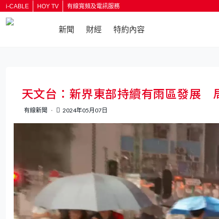
i-CABLE
HOY TV
有線寬頻及電訊服務
新聞
財經
特約內容
返回
天文台：新界東部持續有雨區發展 
有線新聞
2024年05月07日