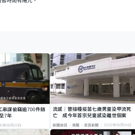
短暫時間有陽光。
流感｜曾接種疫苗七歲男童染甲流死
工串謀偷竊逾700件銷
亡 成今年首宗兒童感染離世個案
至7年
2026年08月04日
新聞資訊
港聞
首頁新聞
26年08月03日