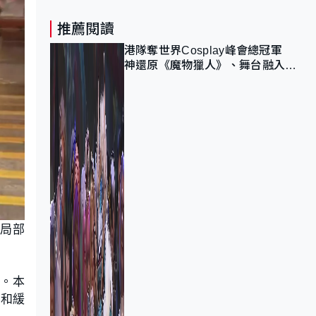
推薦閱讀
港隊奪世界Cosplay峰會總冠軍
神還原《魔物獵人》、舞台融入獅
子山 參賽者：讓大家認識香港
，局部
量。本
至和緩