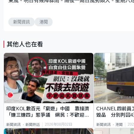
東風。明日有幾陣驟雨。隨後一兩日風勢頗大。星期六
新聞資訊
港聞
其他人也在看
印度KOL數百元「窮遊」中國 靠接濟
CHANEL四前員
「嫌三嫌四」惹爭議 網民：不歡迎劣
毀品 分別判囚4
質旅客
2026年08月02日
20
新聞資訊
新聞熱話
新聞資訊
港聞