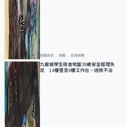
新聞資訊
港聞
首頁新聞
九龍城學生宿舍地盤39歲安全經理失
足 14樓墮至4樓工作台、送院不治