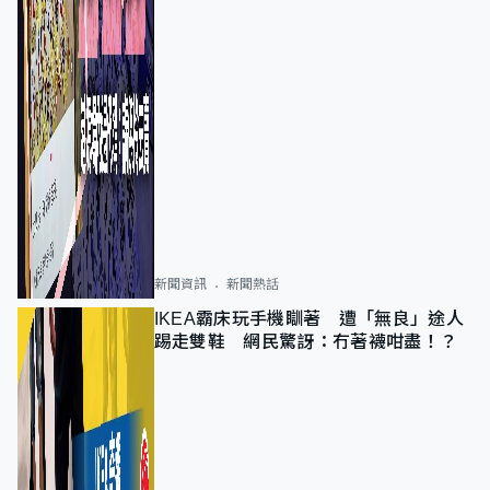
新聞資訊
新聞熱話
IKEA霸床玩手機瞓著 遭「無良」途人
踢走雙鞋 網民驚訝：冇著襪咁盡！？