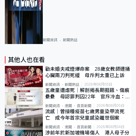
新聞資訊
新聞熱話
其他人也在看
勸未婚夫戒煙爆命案 28歲女教師連捅
心臟兩刀判死緩 母斥判太重已上訴
2026年08月05日
新聞資訊
新聞熱話
五歲童遭虐死｜解剖揭長期捱餓、傷痕
纍纍 母認罪判囚22年 官斥冷血：同
類案最惡劣
2026年08月05日
新聞資訊
港聞
首頁新聞
流感｜曾接種疫苗七歲男童染甲流死
亡 成今年首宗兒童感染離世個案
2026年08月04日
新聞資訊
港聞
首頁新聞
涉前年於新加坡機場傷人 港人母子分