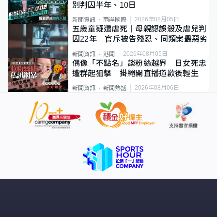
別判囚半年、10日
2026年08月05日
新聞資訊
兩岸國際
五歲童疑遭虐死｜母親認誤殺及虐兒判
囚22年 官斥被告殘忍、同類案最惡劣
2026年08月05日
新聞資訊
港聞
偶像「不點名」談粉絲越界 日女死忠
遭群起狙擊 掛繩開直播道歉後輕生
2026年08月06日
新聞資訊
新聞熱話