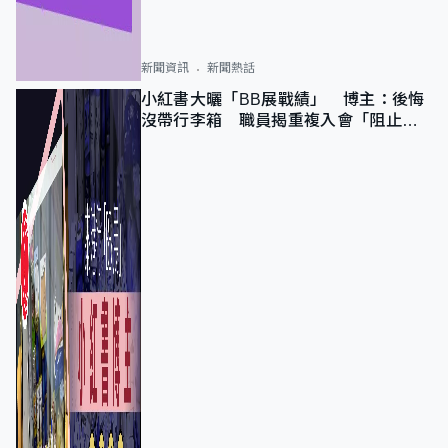
新聞資訊
新聞熱話
小紅書大曬「BB展戰績」 博主：後悔
沒帶行李箱 職員揭重複入會「阻止唔
到」