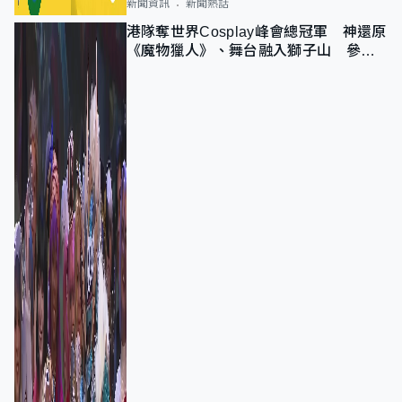
新聞資訊
新聞熱話
港隊奪世界Cosplay峰會總冠軍 神還原
《魔物獵人》、舞台融入獅子山 參賽
者：讓大家認識香港