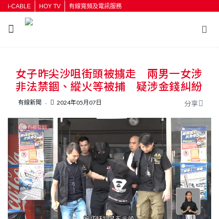
i-CABLE
HOY TV
有線寬頻及電訊服務
返回
女子昨尖沙咀街頭被擄走 兩男一女涉
按輸入鍵開始搜尋
非法禁錮、縱火等被捕 疑涉金錢糾紛
有線新聞
2024年05月07日
分享