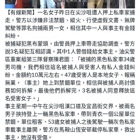
L
U
o
n
【有線新聞】一名女子昨日在尖沙咀遭人押上私車家擄
a
m
d
u
走，警方以涉嫌非法禁錮、縱火、行使虛假文書、無牌
e
t
d
e
:
駕駛等罪名拘捕兩男一女，相信其中一人與事主有金錢
3
1
糾紛。
.
5
被捕疑犯黑布蒙頭，由警員押上車帶走協助調查。警方
8
%
說3名疑犯互相認識，其中1人曾借錢給女事主。油尖警
區重案組第三隊督察陳君圖：「被捕的黑色私家車34歲
男司機，我們相信這名被捕人與受害人有私人金錢糾
紛，金額約10萬元左右。47歲受害人是本地女子、報稱
無業，（事主）她上到禁錮單位，相信與被捕人商討債
務如何拆解，最後他們拆解完，3名被捕人同意釋放這
名受害女子。」
事主星期一中午在尖沙咀漢口道及宜昌街交界，被兩名
男子挾持登上一輛黑色私家車，帶到青衣一個公屋單位
禁錮。單位租客、53歲女被捕人之後駕駛一輛灰色私家
車載事主離開，警方在馬鞍山恆安邨截停私家車，救出
事主，她沒有受傷。