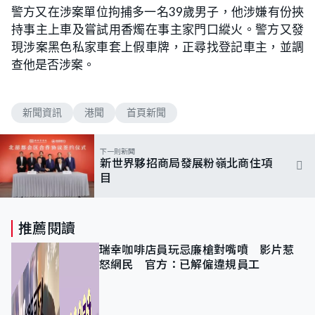
警方又在涉案單位拘捕多一名39歲男子，他涉嫌有份挾
持事主上車及嘗試用香燭在事主家門口縱火。警方又發
現涉案黑色私家車套上假車牌，正尋找登記車主，並調
查他是否涉案。
新聞資訊
港聞
首頁新聞
下一則新聞
新世界夥招商局發展粉嶺北商住項
目
推薦閱讀
瑞幸咖啡店員玩忌廉槍對嘴噴 影片惹
怒網民 官方：已解僱違規員工