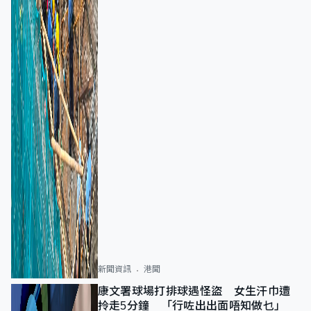
新聞資訊
港聞
康文署球場打排球遇怪盜 女生汗巾遭
拎走5分鐘 「行咗出出面唔知做乜」