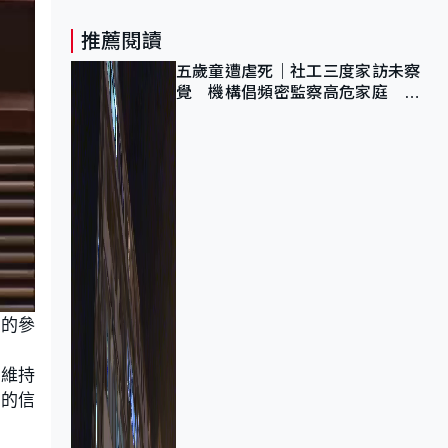
推薦閱讀
五歲童遭虐死｜社工三度家訪未察
覺 機構倡頻密監察高危家庭 管
浩鳴籲加強跨部門協作
官的參
於維持
位的信