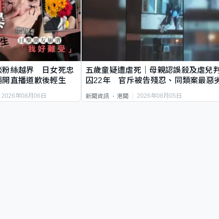
談粉絲越界 日女死忠
五歲童疑遭虐死｜母親認誤殺及虐兒
繩開直播道歉後輕生
囚22年 官斥被告殘忍、同類案最惡
2026年08月06日
2026年08月05日
新聞資訊
港聞