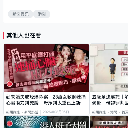
新聞資訊
港聞
其他人也在看
勸未婚夫戒煙爆命案 28歲女教師連捅
五歲童遭虐死｜
心臟兩刀判死緩 母斥判太重已上訴
纍纍 母認罪判囚
類案最惡劣
2026年08月05日
新聞資訊
新聞熱話
新聞資訊
港聞
首