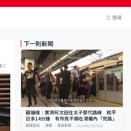
搜尋
下一則新聞
享
觀塘綫｜實測何文田往太子替代路線 較平
日多14分鐘 有市民不願在港鐵內「兜路」
2024年05月08日
新聞資訊
港聞
首頁新聞