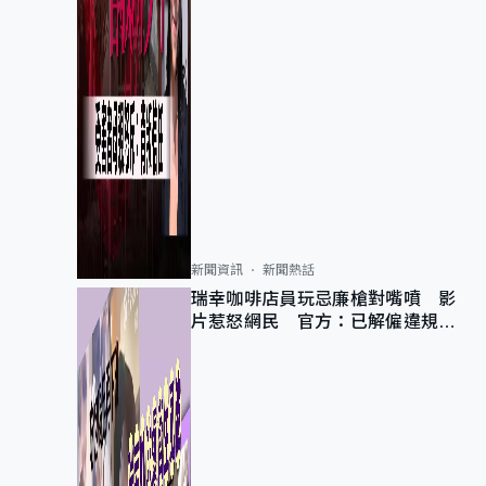
新聞資訊
新聞熱話
瑞幸咖啡店員玩忌廉槍對嘴噴 影
片惹怒網民 官方：已解僱違規員
工