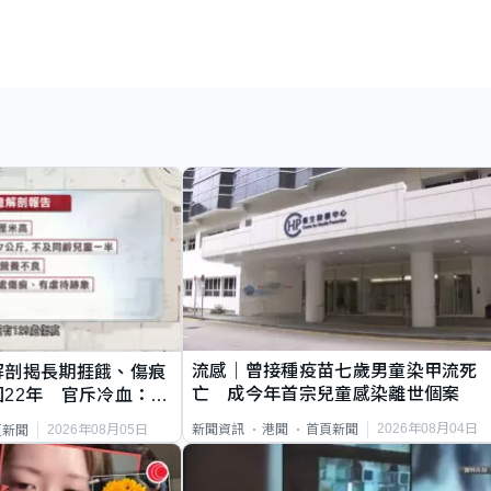
流感｜曾接種疫苗七歲男童染甲流死
解剖揭長期捱餓、傷痕
亡 成今年首宗兒童感染離世個案
22年 官斥冷血：同
2026年08月04日
新聞資訊
港聞
首頁新聞
2026年08月05日
頁新聞