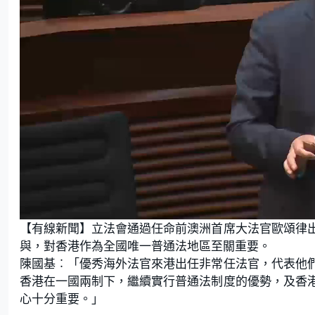
L
U
o
n
【有線新聞】立法會通過任命前澳洲首席大法官歐頌律
a
m
d
u
e
t
與，對香港作為全國唯一普通法地區至關重要。
d
e
:
陳國基︰「優秀海外法官來港出任非常任法官，代表他
6
4
.
香港在一國兩制下，繼續實行普通法制度的優勢，及香
2
9
心十分重要。」
%