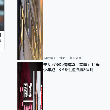
判
劣
新聞資訊
港聞
首頁新聞
美女治療師借輔導「誘騙」14歲
少年犯 外物性虐持續3個月 受
害者母：要保護其他人