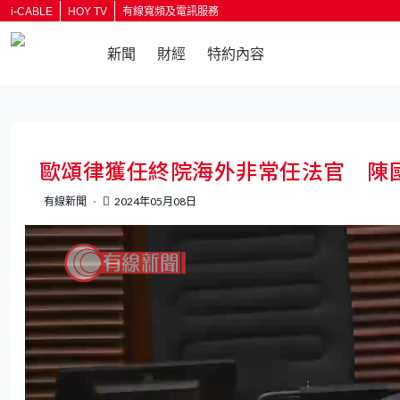
i-CABLE
HOY TV
有線寬頻及電訊服務
新聞
財經
特約內容
歐頌律獲任終院海外非常任法官 陳
有線新聞
2024年05月08日