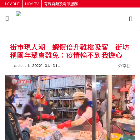
i-CABLE
HOY TV
有線寬頻及電訊服務
返回
街市現人潮 蝦價倍升雞檔吸客 街坊
按輸入鍵開始搜尋
稱團年聚會難免：疫情輪不到我擔心
i-cable
2022年01月31日
分享