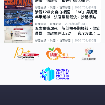
轉賬「保證金」損失近6900萬元
2026年08月07日
新聞資訊
港聞
首頁新聞
涉誘12歲女自拍祼照 「A0」男捱足
年半冤獄 法官推翻裁決：抄錯標點
2026年08月06日
新聞資訊
新聞熱話
五歲童遭虐死｜解剖揭長期捱餓、傷痕
纍纍 母認罪判囚22年 官斥冷血：同
類案最惡劣
2026年08月05日
新聞資訊
港聞
首頁新聞