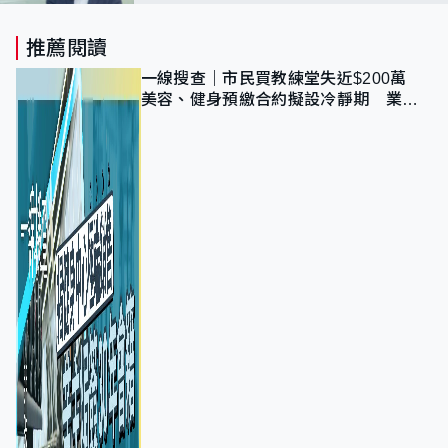
趨近七成
推薦閱讀
一線搜查｜市民買教練堂失近$200萬
美容、健身預繳合約擬設冷靜期 業界
憂退款計法對商戶不公