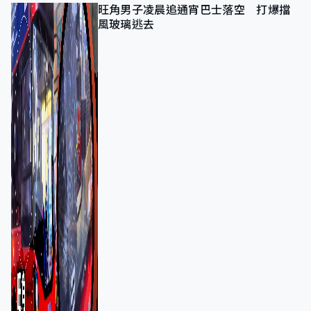
旺角男子凌晨追通宵巴士落空 打爆擋
風玻璃逃去