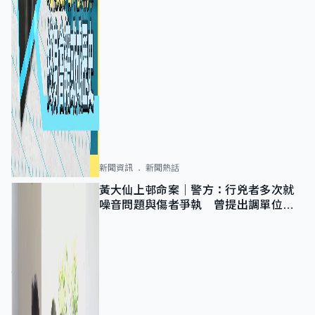
新聞資訊
新聞熱話
黃大仙上邨命案｜警方：行兇者多次就
噪音問題與傷者爭執 曾提出調單位已
獲批