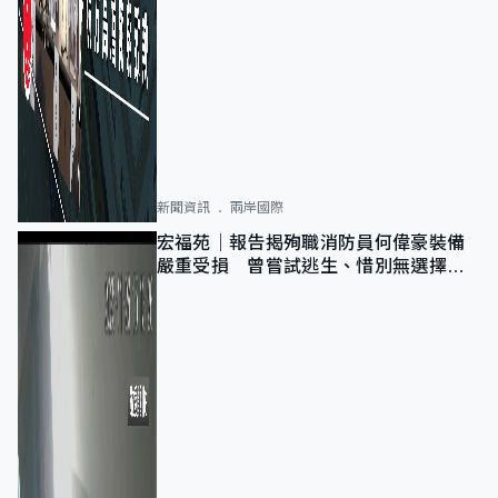
新聞資訊
兩岸國際
宏福苑｜報告揭殉職消防員何偉豪裝備
嚴重受損 曾嘗試逃生、惜別無選擇下
棄裝備墮樓