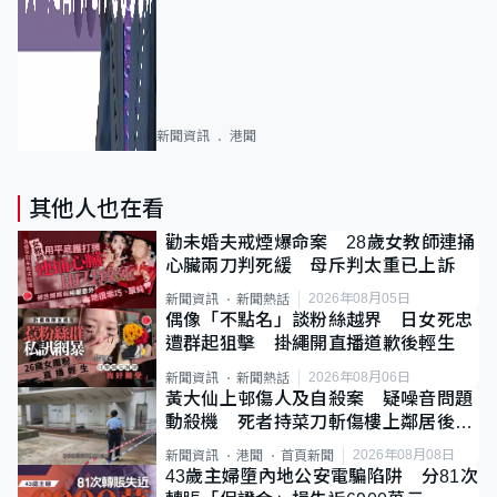
新聞資訊
港聞
其他人也在看
勸未婚夫戒煙爆命案 28歲女教師連捅
心臟兩刀判死緩 母斥判太重已上訴
2026年08月05日
新聞資訊
新聞熱話
偶像「不點名」談粉絲越界 日女死忠
遭群起狙擊 掛繩開直播道歉後輕生
2026年08月06日
新聞資訊
新聞熱話
黃大仙上邨傷人及自殺案 疑噪音問題
動殺機 死者持菜刀斬傷樓上鄰居後墮
斃
2026年08月08日
新聞資訊
港聞
首頁新聞
43歲主婦墮內地公安電騙陷阱 分81次