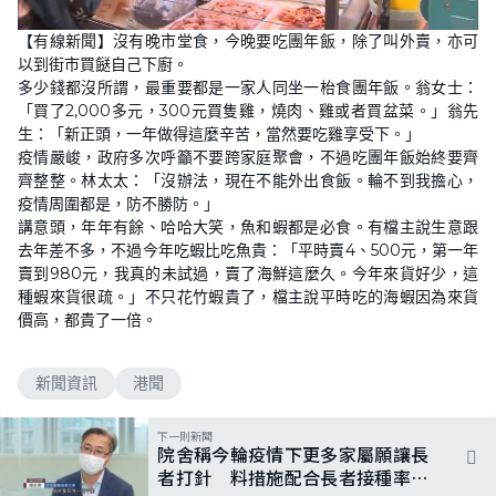
L
U
o
n
【有線新聞】沒有晚市堂食，今晚要吃團年飯，除了叫外賣，亦可
a
m
d
u
以到街市買餸自己下廚。
e
t
d
e
多少錢都沒所謂，最重要都是一家人同坐一枱食團年飯。翁女士：
:
6
「買了2,000多元，300元買隻雞，燒肉、雞或者買盆菜。」翁先
4
生：「新正頭，一年做得這麼辛苦，當然要吃雞享受下。」
.
0
疫情嚴峻，政府多次呼籲不要跨家庭聚會，不過吃團年飯始終要齊
3
%
齊整整。林太太：「沒辦法，現在不能外出食飯。輪不到我擔心，
疫情周圍都是，防不勝防。」
講意頭，年年有餘、哈哈大笑，魚和蝦都是必食。有檔主說生意跟
去年差不多，不過今年吃蝦比吃魚貴：「平時賣4、500元，第一年
賣到980元，我真的未試過，賣了海鮮這麼久。今年來貨好少，這
種蝦來貨很疏。」不只花竹蝦貴了，檔主說平時吃的海蝦因為來貨
價高，都貴了一倍。
新聞資訊
港聞
下一則新聞
院舍稱今輪疫情下更多家屬願讓長
者打針 料措施配合長者接種率可