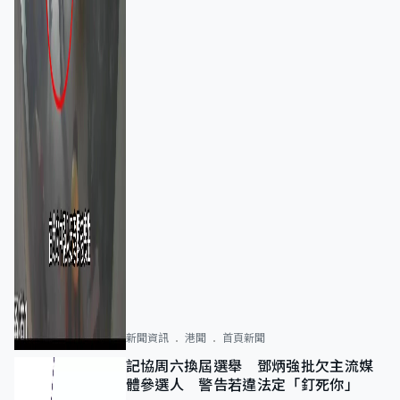
新聞資訊
港聞
首頁新聞
記協周六換屆選舉 鄧炳強批欠主流媒
體參選人 警告若違法定「釘死你」