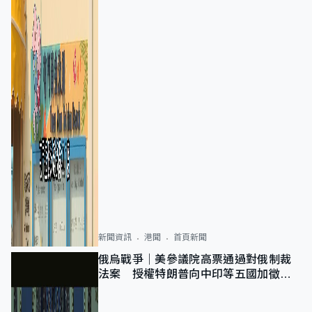
新聞資訊
港聞
首頁新聞
俄烏戰爭｜美參議院高票通過對俄制裁
法案 授權特朗普向中印等五國加徵
100%關稅