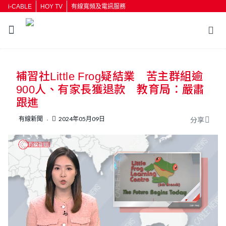
i-CABLE
HOY TV
有線寬頻及電訊服務
返回
補習社Little Frog疑結業 苦主群組逾
按輸入鍵開始搜尋
900人、有家長獲退款 教育局：嚴肅
跟進
有線新聞
2024年05月09日
分享