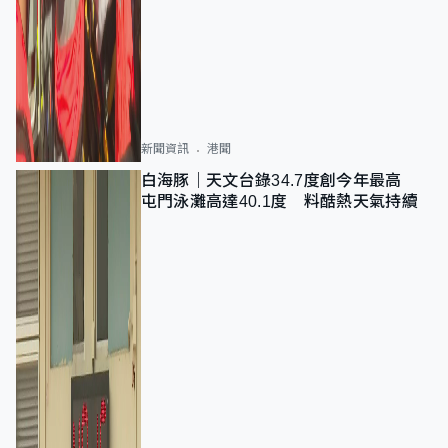
新聞資訊
港聞
白海豚｜天文台錄34.7度創今年最高
屯門泳灘高達40.1度 料酷熱天氣持續