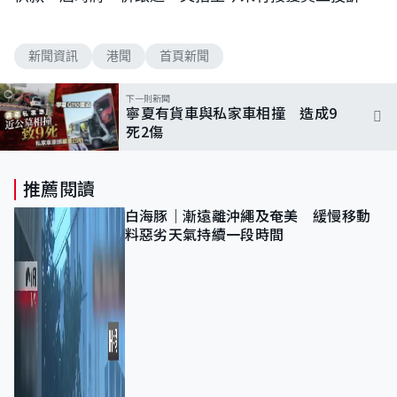
新聞資訊
港聞
首頁新聞
下一則新聞
寧夏有貨車與私家車相撞 造成9
死2傷
推薦閱讀
白海豚｜漸遠離沖繩及奄美 緩慢移動
料惡劣天氣持續一段時間