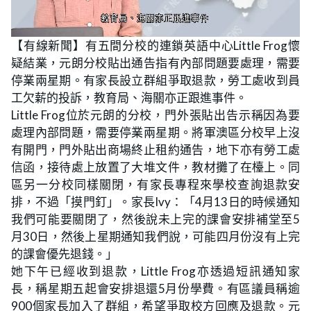
L
U
o
n
【有線新聞】有五間分校的連鎖英語中心Little Frog懷
a
m
d
u
疑結業，元朗分校貼出通告指有內部問題要處理，需要
e
t
d
e
:
停業兩星期。有家長設立群組爭取退款，勞工處收到員
1
8
工欠薪的投訴，教育局、海關亦正跟進事件。
.
1
Little Frog位於元朗的分校，門外張貼出告示稱因為要
3
%
處理內部問題，需要停業兩星期。將軍澳區分校早上沒
有開門，門外貼出商場終止租約通告，地下亦有勞工處
信函，接待處上放置了大堆文件，教材攤了在檯上。同
區另一分校同樣關閉，有家長專程來學校查詢退款安
排，不過「摸門釘」。家長Ivy：「4月13日的時候通知
我們可能要關閉了，然後說未上完的課會安排補堂至5
月30日，然後上星期通知我們說，可能四月份沒有上完
的課會優先退錢。」
她下午已經收到退款，Little Frog亦透過短訊通知家
長，稱星期五起會安排退還5月份學費。有區議員稱逾
900個家長加入了群組，希望爭取校方回應及退款。元