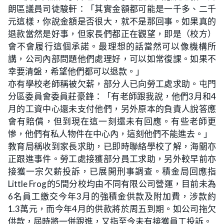
朗區議員司徒駿軒：「其實金額都可能是一千多、二千
元這樣，你說金額是否很大，就不是那回事。如果真的
退款當然是好事，但家長們都正在觀望，即是（校方）
會不會履行這個承諾。最理想的話當然可以像機構所
講，公司內部問題他們處理好，可以如常復課。如果不
幸要清盤，希望他們都可以退款。」
亦有學校老師稱被欠薪，部分人已向勞工處求助。屯門
分區委員會委員莊豪鋒：「有老師跟我說，他們3月和4
月的工資中心還未支付他們，另外原本的負責人說答應
會有賠償，但到現在這一刻還未有回應。有些老師更
慘，他們有私人物件在中心內，這刻他們不能進去。」
教育局稱收到家長求助，已即時聯絡學校了解，海關亦
正跟進事件。勞工處接獲部分員工求助，另外較早前亦
接獲一宗欠薪投訴，已展開刑事調查。積金局回應指
Little Frog的5間分校均由不同有限公司營運，目前未為
6名員工繳交今年3月的強積金供款及附加費，涉款約
1.3萬元，而今年4月的供款將於周五到期。如公司拖欠
供款，屆時將一併跟進，又指至今未有接獲員工投訴。