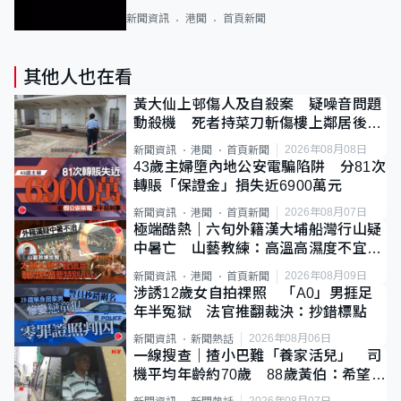
新聞資訊
港聞
首頁新聞
其他人也在看
黃大仙上邨傷人及自殺案 疑噪音問題
動殺機 死者持菜刀斬傷樓上鄰居後墮
斃
2026年08月08日
新聞資訊
港聞
首頁新聞
43歲主婦墮內地公安電騙陷阱 分81次
轉賬「保證金」損失近6900萬元
2026年08月07日
新聞資訊
港聞
首頁新聞
極端酷熱｜六旬外籍漢大埔船灣行山疑
中暑亡 山藝教練：高溫高濕度不宜遠
足
2026年08月09日
新聞資訊
港聞
首頁新聞
涉誘12歲女自拍祼照 「A0」男捱足
年半冤獄 法官推翻裁決：抄錯標點
2026年08月06日
新聞資訊
新聞熱話
一線搜查｜揸小巴難「養家活兒」 司
機平均年齡約70歲 88歲黃伯：希望一
直揸落去