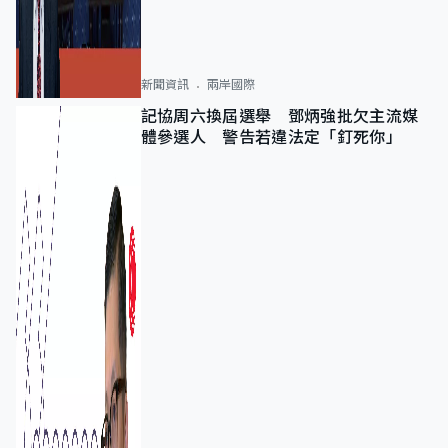
新聞資訊
兩岸國際
記協周六換屆選舉 鄧炳強批欠主流媒
體參選人 警告若違法定「釘死你」