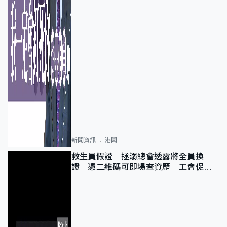
新聞資訊
港聞
救生員假證｜拯溺總會透露將全員換
證 憑二維碼可即場查資歷 工會促加
強巡查