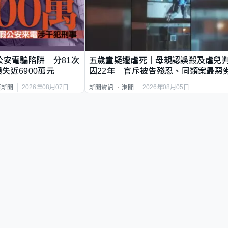
公安電騙陷阱 分81次
五歲童疑遭虐死｜母親認誤殺及虐兒
失近6900萬元
囚22年 官斥被告殘忍、同類案最惡
2026年08月07日
2026年08月05日
頁新聞
新聞資訊
港聞