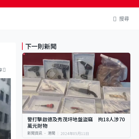
搜尋
下一則新聞
享
警打擊啟德及秀茂坪地盤盜竊 拘18人涉70
萬元財物
2024年05月11日
新聞資訊
港聞