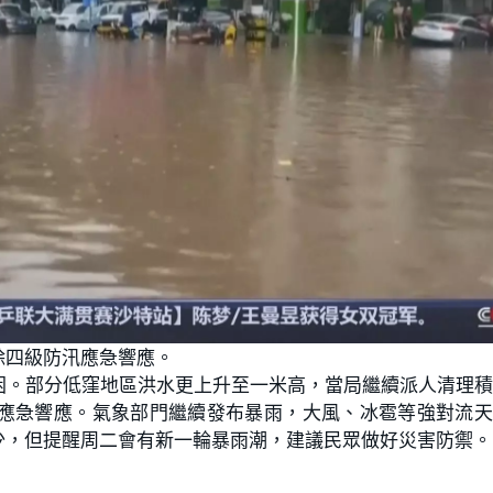
除四級防汛應急響應。
困。部分低窪地區洪水更上升至一米高，當局繼續派人清理
應急響應。氣象部門繼續發布暴雨，大風、冰雹等強對流天
少，但提醒周二會有新一輪暴雨潮，建議民眾做好災害防禦。