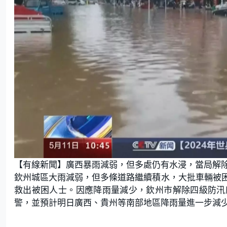
【有線新聞】廣西暴雨減弱，但多處仍有水浸，當局解
欽州城區大雨減弱，但多條道路繼續積水，大批車輛被
救出被困人士。因應降雨量減少，欽州市解除四級防汛
警，並預計明日廣西、貴州等南部地區降雨量進一步減