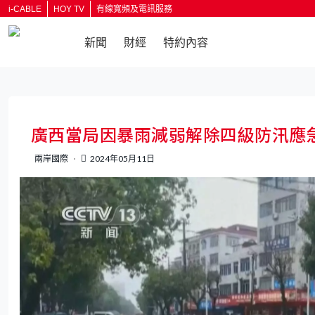
i-CABLE
HOY TV
有線寬頻及電訊服務
新聞
財經
特約內容
返回
廣西當局因暴雨減弱解除四級防汛應
兩岸國際
2024年05月11日