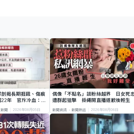
解剖揭長期捱餓、傷痕
偶像「不點名」談粉絲越界 日女死
22年 官斥冷血：同
遭群起狙擊 掛繩開直播道歉後輕生
2026年08月05日
2026年08月06日
頁新聞
新聞資訊
新聞熱話