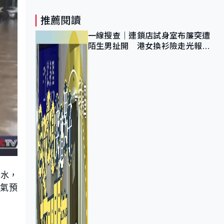
推薦閱讀
一線搜查｜連鎖店試身室布簾突遭
陌生男扯開 港女換衫險走光報
警 全港分店急換實體門
積水，
氣預