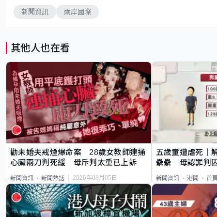
新聞資訊
兩岸國際
其他人也在看
勸未婚夫戒煙爆命案 28歲女教師連捅
五歲童遭虐死｜
心臟兩刀判死緩 母斥判太重已上訴
纍纍 母認罪判囚
類案最惡劣
2026年08月05日
新聞資訊
新聞熱話
新聞資訊
港聞
首