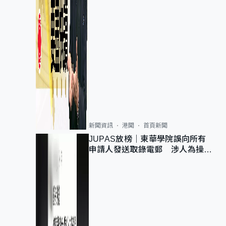
新聞資訊
港聞
首頁新聞
JUPAS放榜｜東華學院誤向所有
申請人發送取錄電郵 涉人為操作
疏忽、影響11,139人