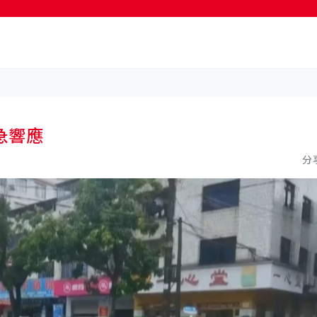
按輸入鍵開始搜尋
急響應
分