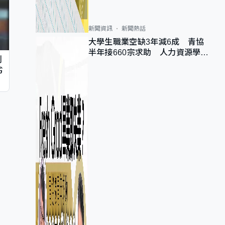
新聞資訊
新聞熱話
大學生職業空缺3年減6成 青協
半年接660宗求助 人力資源學
判
會：AI浪潮重整職位需求
劣