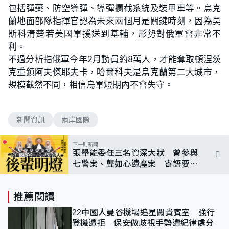
包括彈藥、防空導彈、導彈攔截系統及裝甲車等。烏克
蘭地面部隊指揮官認為未來兩個月是關鍵時刻，因為莫
斯科清楚若美國軍援送到基輔，形勢對俄軍會非常不
利。
不過分析指俄軍今年2月動員約8萬人，才能奪取頓涅茨
克重鎮阿夫傑耶夫卡，哈爾科夫是烏克蘭第二大城市，
規模截然不同，相信烏軍短期內不會失守。
新聞資訊
兩岸國際
下一則新聞
張舉能委任三名資深大狀 曾參與
七警案、龔如心遺產案 寄語要做
好榜樣、捍衛法治
推薦閱讀
22中國人曼谷機場追星闖貴賓室 強行
登機遭拒 保安做歧視手勢遭紀律處分