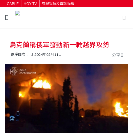
i-CABLE
HOY TV
有線寬頻及電訊服務
返回
烏克蘭稱俄軍發動新一輪越界攻勢
按輸入鍵開始搜尋
兩岸國際
2024年05月11日
分享