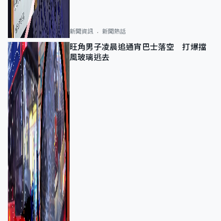
新聞資訊
新聞熱話
旺角男子凌晨追通宵巴士落空 打爆擋
風玻璃逃去