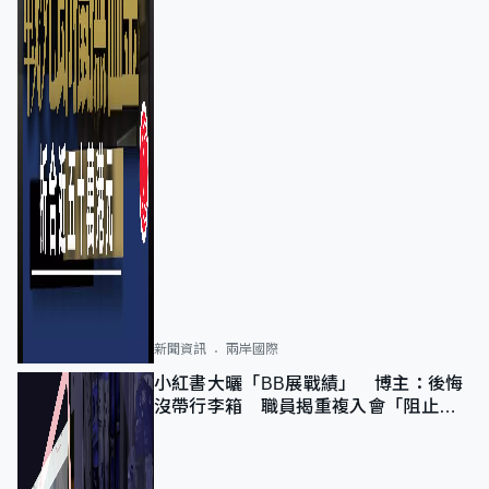
新聞資訊
兩岸國際
小紅書大曬「BB展戰績」 博主：後悔
沒帶行李箱 職員揭重複入會「阻止唔
到」