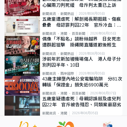
心臟兩刀判死緩 母斥判太重已上訴
2026年08月05日
新聞資訊
新聞熱話
五歲童遭虐死｜解剖揭長期捱餓、傷痕
纍纍 母認罪判囚22年 官斥冷血：同
類案最惡劣
2026年08月05日
新聞資訊
港聞
首頁新聞
偶像「不點名」談粉絲越界 日女死忠
遭群起狙擊 掛繩開直播道歉後輕生
2026年08月06日
新聞資訊
新聞熱話
涉前年於新加坡機場傷人 港人母子分
別判囚半年、10日
2026年08月05日
新聞資訊
兩岸國際
43歲主婦墮內地公安電騙陷阱 分81次
轉賬「保證金」損失近6900萬元
2026年08月07日
新聞資訊
港聞
首頁新聞
五歲童疑遭虐死｜母親認誤殺及虐兒判
囚22年 官斥被告殘忍、同類案最惡劣
2026年08月05日
新聞資訊
港聞