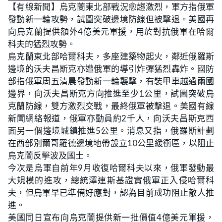
【有線新聞】烏克蘭東北部戰況愈趨激烈，軍方指俄軍
發動新一輪攻勢，試圖突破邊境防線但被擊退。美國再
向烏克蘭提供額外4億美元軍援，用於對抗俄軍在哈爾
科夫的猛烈攻勢。
烏克蘭東北部哈爾科夫，多座建築物起火，鄰近俄羅斯
邊境的沃夫昌斯克亦遭俄軍的導引炸彈猛烈轟炸。國防
部指俄軍周五清晨發動新一輪襲擊，有裝甲車越過兩國
邊界，向沃夫昌斯克方向推進至少1公里，試圖突破烏
克蘭防線，雙方激烈交戰，最終俄軍被擊退。美國有線
新聞網絡報道，俄軍亦動員約2千人，向沃夫昌斯克西
面另一個邊境城鎮推進5公里。消息又指，俄羅斯計劃
在西部別爾哥羅德邊境地帶設立10公里緩衝區，以阻止
烏克蘭反擊波及國土。
今次是烏軍自前年9月收復哈爾科夫以來，俄軍發動最
大規模的進攻，總統澤連斯基證實俄軍正入侵哈爾科
夫，但烏軍早已準備好應對，認為目前成功阻止敵人推
進。
美國同日宣布向烏克蘭提供新一批價值4億美元軍援，