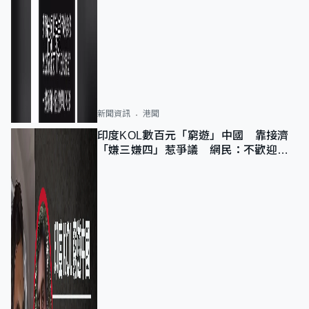
新聞資訊
港聞
印度KOL數百元「窮遊」中國 靠接濟
「嫌三嫌四」惹爭議 網民：不歡迎劣
質旅客