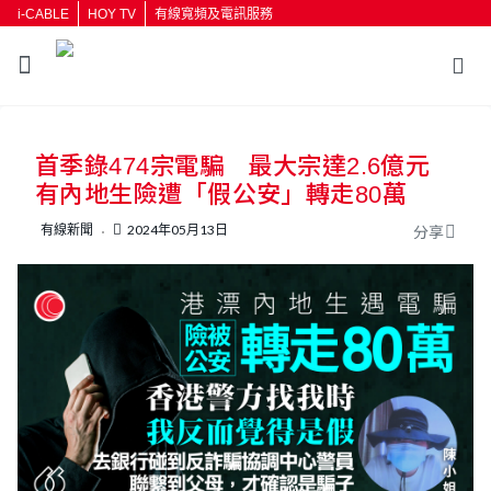
i-CABLE
HOY TV
有線寬頻及電訊服務
返回
首季錄474宗電騙 最大宗達2.6億元
按輸入鍵開始搜尋
有內地生險遭「假公安」轉走80萬
有線新聞
2024年05月13日
分享