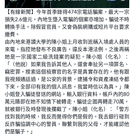
【有線新聞】今年首季錄得474宗電話騙案，最大一宗
損失2.6億元，內地生墮入電騙的個案亦增加。騙徒不時
轉換手法，除假冒官員，又會偽裝網購或短片平台要求
繳費。
由內地來港讀大學的陳小姐上月收到訛稱入境處人員的
來電，指控她發布不良廣告，違反本港法例，之後再稱
她是一宗國家二級洗錢案的疑犯。陳小姐（化名）：
「（他說）如果我告訴其他人，還會牽扯另一項罪名、
竊密罪，搜索這個檢察官的名字是真實存在的，他有跟
我視頻通話過，是公安的背景，逮捕令和資產凍結令都
下來，全部印有我的個人訊息，我當時信以為真。」陳
小姐登入騙徒發送的網站，輸入銀行資料，帳戶內的80
萬元隨即在她不知情下被轉走，騙徒企圖再轉走70萬，
就被銀行及時發現後攔截了。陳小姐（化名）：「警方
找到我的時候，我反而覺得你們是假的。我去銀行碰到
反詐騙協調中心的警員，聯繫到我的父母，才能確認他
們是騙子。」