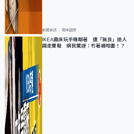
新聞資訊
兩岸國際
IKEA霸床玩手機瞓著 遭「無良」途人
踢走雙鞋 網民驚訝：冇著襪咁盡！？