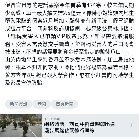
假冒官員等的電話騙案今年首季有474宗，較去年同期
少兩成，單一最大損失達2.6億元。像陳小姐這類內地生
墮入電騙的個案近月增加，騙徒亦有新手法，假冒網購
或短片平台。商罪科反詐騙協調中心高級督察林沛恆：
「訛稱受害人已申請VIP收費服務，如果需要取消服
務，受害人需要繳交手續費，並聲稱受害人的戶口將會
被凍結，不想的話需要將資金轉至指定的騙徒戶口。」
由於內地學生來到香港並不熟悉本港法例，加上身處他
鄉，根本不知如何求助，令他們更容易成為騙徒目標。
警方去年8月起已跟大學合作，亦在小紅書向內地學生
及家長宣傳防騙。
新聞資訊
港聞
首頁新聞
下一則新聞
網絡熱話｜西貢牛群母親節出巡
漫步馬路佔兩條行車線