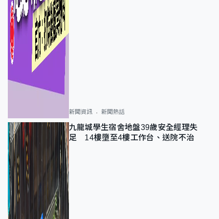
新聞資訊
新聞熱話
九龍城學生宿舍地盤39歲安全經理失
足 14樓墮至4樓工作台、送院不治