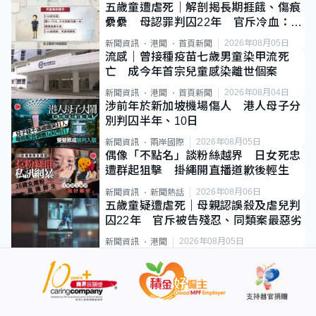
五歲童遭虐死｜解剖揭長期捱餓、傷痕
纍纍 母認罪判囚22年 官斥冷血：同
類案最惡劣
2026年08月05日
新聞資訊
港聞
首頁新聞
流感｜曾接種疫苗七歲男童染甲流死
亡 成今年首宗兒童感染離世個案
2026年08月04日
新聞資訊
港聞
首頁新聞
涉前年於新加坡機場傷人 港人母子分
別判囚半年、10日
2026年08月05日
新聞資訊
兩岸國際
偶像「不點名」談粉絲越界 日女死忠
遭群起狙擊 掛繩開直播道歉後輕生
2026年08月06日
新聞資訊
新聞熱話
五歲童疑遭虐死｜母親認誤殺及虐兒判
囚22年 官斥被告殘忍、同類案最惡劣
2026年08月05日
新聞資訊
港聞