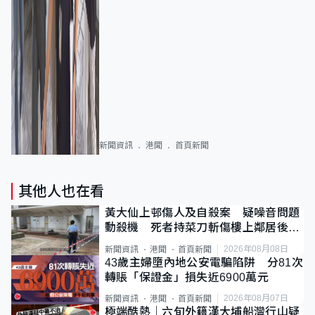
新聞資訊
港聞
首頁新聞
其他人也在看
黃大仙上邨傷人及自殺案 疑噪音問題
動殺機 死者持菜刀斬傷樓上鄰居後墮
斃
2026年08月08日
新聞資訊
港聞
首頁新聞
43歲主婦墮內地公安電騙陷阱 分81次
轉賬「保證金」損失近6900萬元
2026年08月07日
新聞資訊
港聞
首頁新聞
極端酷熱｜六旬外籍漢大埔船灣行山疑