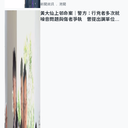
新聞資訊
港聞
黃大仙上邨命案｜警方：行兇者多次就
噪音問題與傷者爭執 曾提出調單位已
獲批