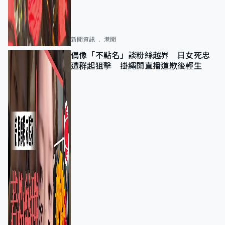
新聞資訊
港聞
偶像「不點名」談粉絲越界 日女死忠
遭群起狙擊 掛繩開直播道歉後輕生