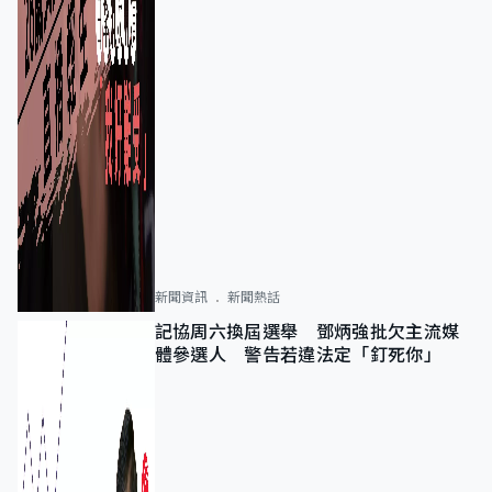
新聞資訊
新聞熱話
記協周六換屆選舉 鄧炳強批欠主流媒
體參選人 警告若違法定「釘死你」