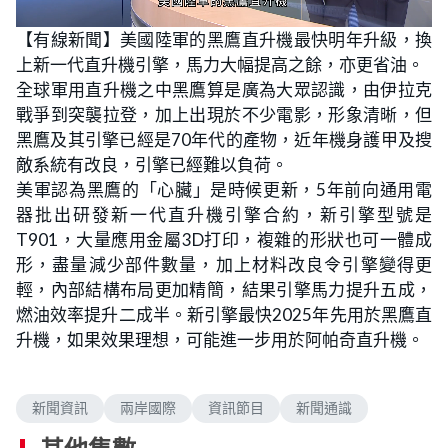
L
U
o
n
【有線新聞】美國陸軍的黑鷹直升機最快明年升級，換
a
m
d
u
上新一代直升機引擎，馬力大幅提高之餘，亦更省油。
e
t
d
e
:
全球軍用直升機之中黑鷹算是廣為大眾認識，由伊拉克
8
.
戰爭到突襲拉登，加上出現於不少電影，形象清晰，但
1
8
黑鷹及其引擎已經是70年代的產物，近年機身護甲及搜
%
敵系統有改良，引擎已經難以負荷。
美軍認為黑鷹的「心臟」是時候更新，5年前向通用電
器批出研發新一代直升機引擎合約，新引擎型號是
T901，大量應用金屬3D打印，複雜的形狀也可一體成
形，盡量減少部件數量，加上材料改良令引擎變得更
輕，內部結構布局更加精簡，結果引擎馬力提升五成，
燃油效率提升二成半。新引擎最快2025年先用於黑鷹直
升機，如果效果理想，可能進一步用於阿帕奇直升機。
新聞資訊
兩岸國際
資訊節目
新聞通識