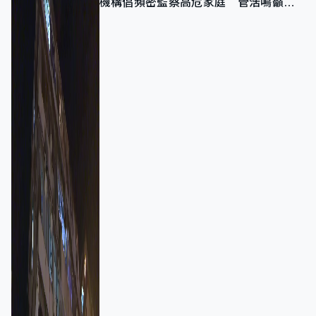
機構倡頻密監察高危家庭 管浩鳴籲加
強跨部門協作