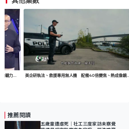
其他集數
智創未來｜初創研發介質傳導聲音 助聽障人士重拾聽力 雜音較傳統助聽器少
美企研執法、救援專用無人機 配備40倍變焦、熱成
推薦閱讀
五歲童遭虐死｜社工三度家訪未察覺