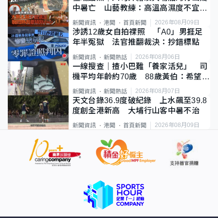
中暑亡 山藝教練：高溫高濕度不宜遠
足
2026年08月09日
新聞資訊
港聞
首頁新聞
涉誘12歲女自拍祼照 「A0」男捱足
年半冤獄 法官推翻裁決：抄錯標點
2026年08月06日
新聞資訊
新聞熱話
一線搜查｜揸小巴難「養家活兒」 司
機平均年齡約70歲 88歲黃伯：希望一
直揸落去
2026年08月07日
新聞資訊
新聞熱話
天文台錄36.9度破紀錄 上水飆至39.8
度創全港新高 大埔行山客中暑不治
2026年08月09日
新聞資訊
港聞
首頁新聞