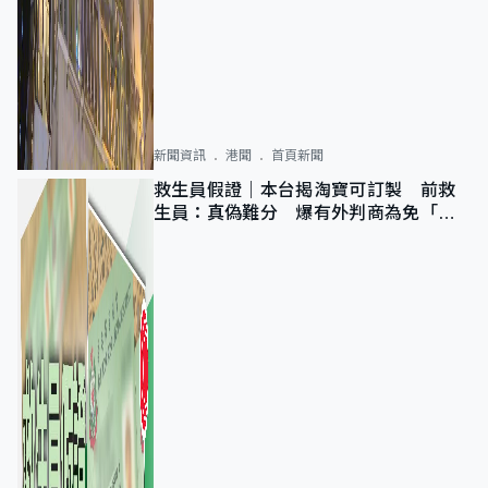
新聞資訊
港聞
首頁新聞
救生員假證｜本台揭淘寶可訂製 前救
生員：真偽難分 爆有外判商為免「封
池」沒做足檢查