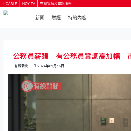
i-CABLE
HOY TV
有線寬頻及電訊服務
新聞
財經
特約內容
返回
公務員薪酬｜有公務員冀調高加幅 
有線新聞
2024年05月16日