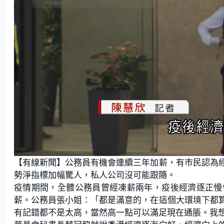
L
U
o
n
【有線新聞】公務員有機會連續三年加薪，有市民認為
a
m
d
u
e
t
勢淨指標加幅驚人，私人公司沒可能跟隨。
d
e
:
疫情期間，全體公務員曾經凍薪兩年，疫後經濟逐正慢
4
6
.
薪。公務員張小姐：「都是滿意的，在這個大環境下都
3
4
有記錯都不是太高，當然高一點可以滿足現在通脹。我
%