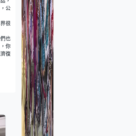
的話，
果，公
世界很
我們也
候，你
經濟復