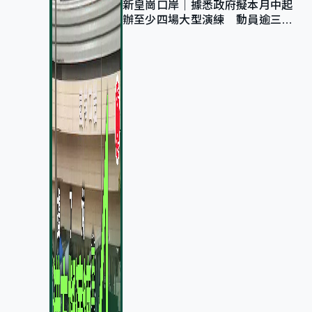
新皇崗口岸｜據悉政府擬本月中起
辦至少四場大型演練 動員逾三萬
公務員人次測試