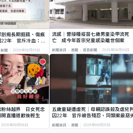
流感｜曾接種疫苗七歲男童染甲流死
解剖揭長期捱餓、傷痕
亡 成今年首宗兒童感染離世個案
22年 官斥冷血：同
2026年08月04日
新聞資訊
港聞
首頁新聞
2026年08月05日
頁新聞
談粉絲越界 日女死忠
五歲童疑遭虐死｜母親認誤殺及虐兒
繩開直播道歉後輕生
囚22年 官斥被告殘忍、同類案最惡
2026年08月06日
2026年08月05日
新聞資訊
港聞