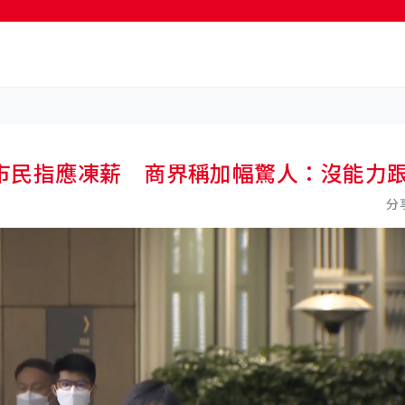
按輸入鍵開始搜尋
市民指應凍薪 商界稱加幅驚人：沒能力
分