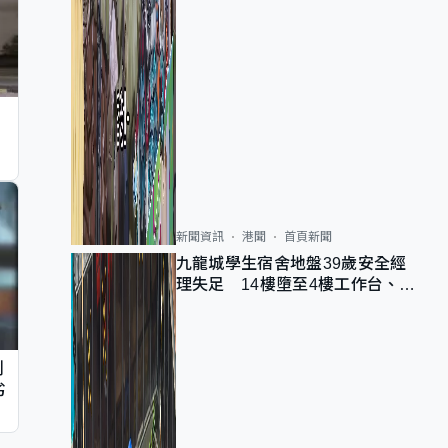
新聞資訊
港聞
首頁新聞
九龍城學生宿舍地盤39歲安全經
理失足 14樓墮至4樓工作台、送
院不治
判
劣