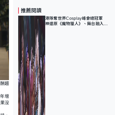
推薦閱讀
港隊奪世界Cosplay峰會總冠軍
神還原《魔物獵人》、舞台融入獅
子山 參賽者：讓大家認識香港
薪酬趨
年增
如果沒