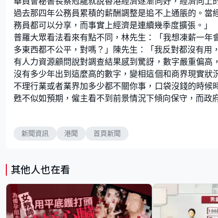
華員會秘書長蔡冠龍就說香港經濟逐漸向好，經濟向上
過去那四年公務員累積的薪酬調整是追不上通脹的。當
務員都可以分享，而事實上經濟是連續幾季度擴張。」
普羅大眾看法看來有點不同，林先生：「我想凍薪一年
多東西都不公平，對嗎？」陳先生：「我反對都沒有用
有人力資源顧問說對調查結果感到驚訝，數字嚴重偏高
沒有多少年出到這麼高的數字，變相這個和商界現實狀
不理行業或者業界加多少都不關你事，口袋沒錢的時候
甦不似如預期，僱主看不到前景情況下傾向保守，而政
新聞資訊
港聞
首頁新聞
其他人也在看