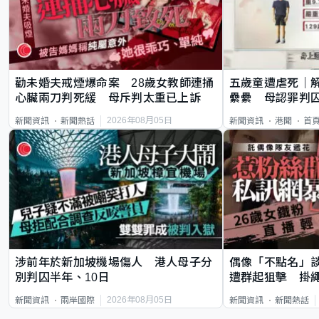
勸未婚夫戒煙爆命案 28歲女教師連捅
五歲童遭虐死｜
心臟兩刀判死緩 母斥判太重已上訴
纍纍 母認罪判囚
類案最惡劣
2026年08月05日
新聞資訊
新聞熱話
新聞資訊
港聞
首
涉前年於新加坡機場傷人 港人母子分
偶像「不點名」
別判囚半年、10日
遭群起狙擊 掛
2026年08月05日
新聞資訊
兩岸國際
新聞資訊
新聞熱話