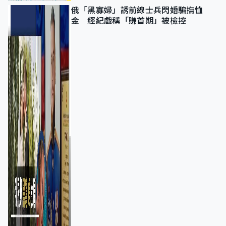
俄「黑寡婦」誘前線士兵閃婚騙撫恤
金 經紀戲稱「賺首期」被檢控