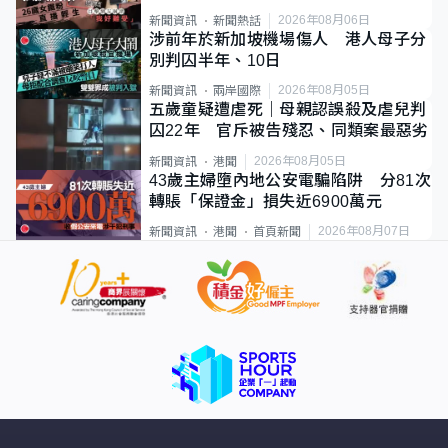
2026年08月06日
新聞資訊
新聞熱話
涉前年於新加坡機場傷人 港人母子分
別判囚半年、10日
2026年08月05日
新聞資訊
兩岸國際
五歲童疑遭虐死｜母親認誤殺及虐兒判
囚22年 官斥被告殘忍、同類案最惡劣
2026年08月05日
新聞資訊
港聞
43歲主婦墮內地公安電騙陷阱 分81次
轉賬「保證金」損失近6900萬元
2026年08月07日
新聞資訊
港聞
首頁新聞