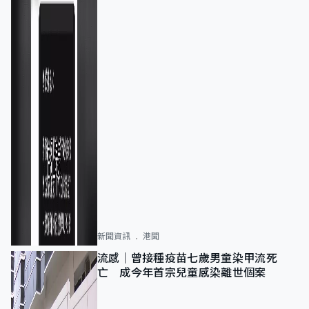
新聞資訊
港聞
流感｜曾接種疫苗七歲男童染甲流死
亡 成今年首宗兒童感染離世個案