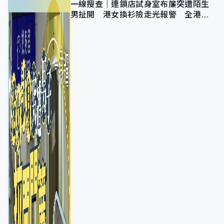
一線搜查｜連鎖店試身室布簾突遭陌生
男扯開 港女換衫險走光報警 全港分
店急換實體門