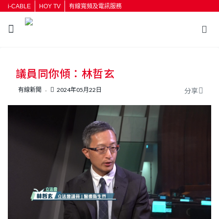
i-CABLE
HOY TV
有線寬頻及電訊服務
返回
議員同你傾：林哲玄
按輸入鍵開始搜尋
有線新聞
2024年05月22日
分享