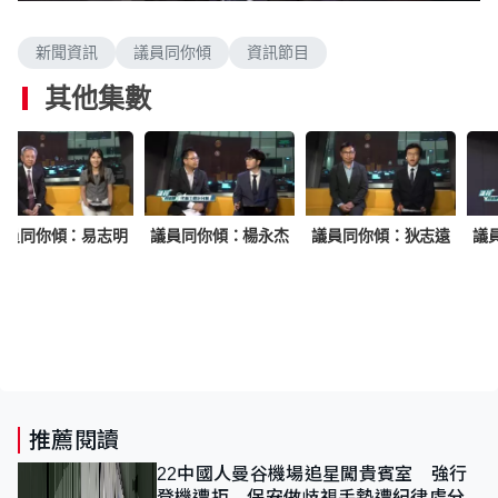
新聞資訊
議員同你傾
資訊節目
其他集數
議員同你傾：易志明
議員同你傾：楊永杰
議員同你傾：狄志遠
議
推薦閱讀
22中國人曼谷機場追星闖貴賓室 強行
登機遭拒 保安做歧視手勢遭紀律處分