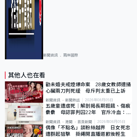
新聞資訊
兩岸國際
其他人也在看
勸未婚夫戒煙爆命案 28歲女教師連捅
心臟兩刀判死緩 母斥判太重已上訴
2026年08月05日
新聞資訊
新聞熱話
五歲童遭虐死｜解剖揭長期捱餓、傷痕
纍纍 母認罪判囚22年 官斥冷血：同
類案最惡劣
2026年08月05日
新聞資訊
港聞
首頁新聞
偶像「不點名」談粉絲越界 日女死忠
遭群起狙擊 掛繩開直播道歉後輕生