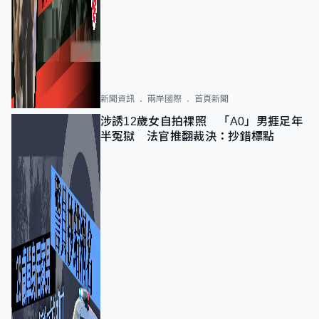
新聞資訊
兩岸國際
首頁新聞
涉誘12歲女自拍祼照 「A0」男捱足年
半冤獄 法官推翻裁決：抄錯標點