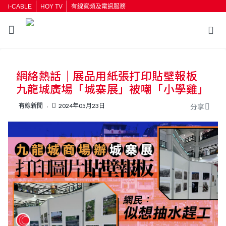
i-CABLE
HOY TV
有線寬頻及電訊服務
網絡熱話｜展品用紙張打印貼壁報板
九龍城廣場「城寨展」被嘲「小學雞」
有線新聞
2024年05月23日
分享