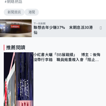
網絡熱話
新聞資訊
港聞
下一則新聞
聯想去年少賺37% 末期息派30港
仙
推薦閱讀
小紅書大曬「BB展戰績」 博主：後悔
沒帶行李箱 職員揭重複入會「阻止唔
到」