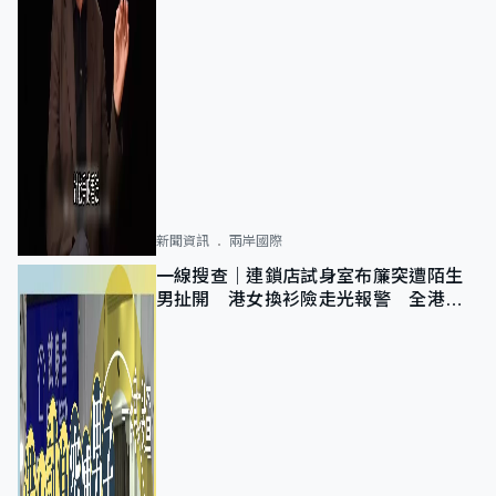
新聞資訊
兩岸國際
一線搜查｜連鎖店試身室布簾突遭陌生
男扯開 港女換衫險走光報警 全港分
店急換實體門