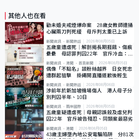
其他人也在看
勸未婚夫戒煙爆命案 28歲女教師連捅
心臟兩刀判死緩 母斥判太重已上訴
2026年08月05日
新聞資訊
新聞熱話
五歲童遭虐死｜解剖揭長期捱餓、傷痕
纍纍 母認罪判囚22年 官斥冷血：同
類案最惡劣
2026年08月05日
新聞資訊
港聞
首頁新聞
偶像「不點名」談粉絲越界 日女死忠
遭群起狙擊 掛繩開直播道歉後輕生
2026年08月06日
新聞資訊
新聞熱話
涉前年於新加坡機場傷人 港人母子分
別判囚半年、10日
2026年08月05日
新聞資訊
兩岸國際
五歲童疑遭虐死｜母親認誤殺及虐兒判
囚22年 官斥被告殘忍、同類案最惡劣
2026年08月05日
新聞資訊
港聞
43歲主婦墮內地公安電騙陷阱 分81次