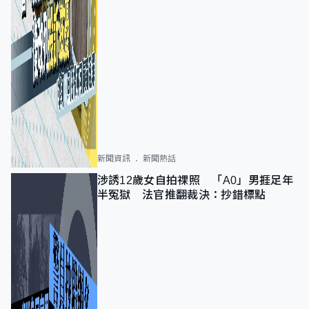
新聞資訊
新聞熱話
涉誘12歲女自拍祼照 「A0」男捱足年
半冤獄 法官推翻裁決：抄錯標點