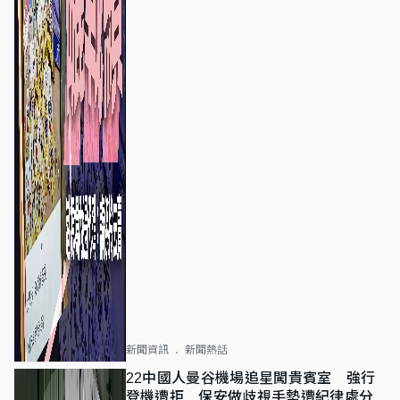
新聞資訊
新聞熱話
22中國人曼谷機場追星闖貴賓室 強行
登機遭拒 保安做歧視手勢遭紀律處分