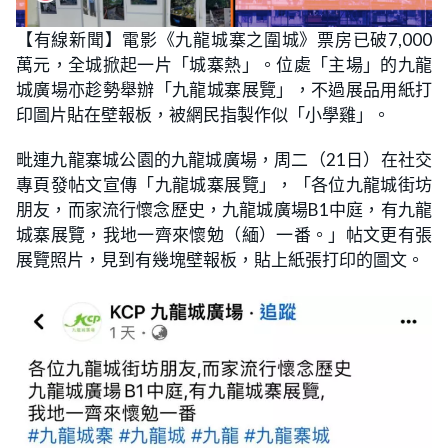
【有線新聞】電影《九龍城寨之圍城》票房已破7,000
萬元，全城掀起一片「城寨熱」。位處「主場」的九龍
城廣場亦趁勢舉辦「九龍城寨展覽」，不過展品用紙打
印圖片貼在壁報板，被網民指製作似「小學雞」。
毗連九龍寨城公園的九龍城廣場，周二（21日）在社交
專頁發帖文宣傳「九龍城寨展覽」，「各位九龍城街坊
朋友，而家流行懷念歷史，九龍城廣場B1中庭，有九龍
城寨展覽，我地一齊來懷勉（緬）一番。」帖文更有張
展覽照片，見到有幾塊壁報板，貼上紙張打印的圖文。